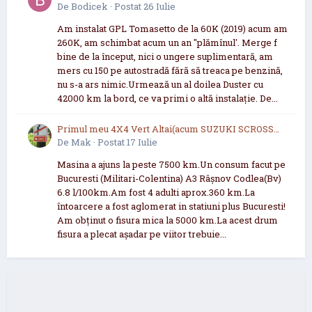
De
Bodicek
·
Postat
26 Iulie
Am instalat GPL Tomasetto de la 60K (2019) acum am
260K, am schimbat acum un an "plămînul'. Merge f
bine de la început, nici o ungere suplimentară, am
mers cu 150 pe autostradă fără să treaca pe benzină,
nu s-a ars nimic.Urmează un al doilea Duster cu
42000 km la bord, ce va primi o altă instalație. De...
Primul meu 4X4 Vert Altai(acum SUZUKI SCROSS
2021 now 2026
De
Mak
·
Postat
17 Iulie
Masina a ajuns la peste 7500 km.Un consum facut pe
Bucuresti (Militari-Colentina) A3 Râșnov Codlea(Bv)
6.8 l/100km.Am fost 4 adulti aprox.360 km.La
întoarcere a fost aglomerat in statiuni plus Bucuresti!
Am obținut o fisura mica la 5000 km.La acest drum
fisura a plecat așadar pe viitor trebuie...