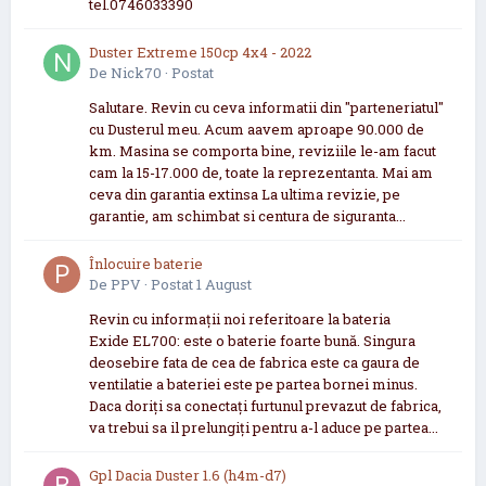
tel.0746033390
Duster Extreme 150cp 4x4 - 2022
De
Nick70
·
Postat
Salutare. Revin cu ceva informatii din "parteneriatul"
cu Dusterul meu. Acum aavem aproape 90.000 de
km. Masina se comporta bine, reviziile le-am facut
cam la 15-17.000 de, toate la reprezentanta. Mai am
ceva din garantia extinsa La ultima revizie, pe
garantie, am schimbat si centura de siguranta...
Înlocuire baterie
De
PPV
·
Postat
1 August
Revin cu informații noi referitoare la bateria
Exide EL700: este o baterie foarte bună. Singura
deosebire fata de cea de fabrica este ca gaura de
ventilatie a bateriei este pe partea bornei minus.
Daca doriți sa conectați furtunul prevazut de fabrica,
va trebui sa il prelungiți pentru a-l aduce pe partea...
Gpl Dacia Duster 1.6 (h4m-d7)