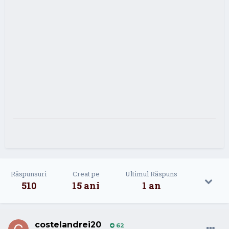
Răspunsuri
Creat pe
Ultimul Răspuns
510
15 ani
1 an
costelandrei20
62