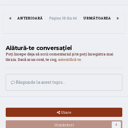
ANTERIOARĂ
Pagina 38 din 64
URMĂTOAREA
Alătură-te conversației
Poți începe deja să scrii comentariul și te poți înregistra mai
târziu. Dacă ai un cont, te rog,
autentifică-te
.
Răspunde la acest topic...
Share
Urmăritori
0