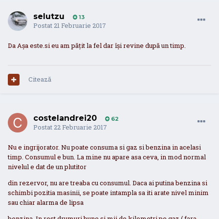
selutzu
13
Postat
21 Februarie 2017
Da Așa este.si eu am pățit la fel dar își revine după un timp.
Citează
costelandrei20
62
Postat
22 Februarie 2017
Nu e ingrijorator. Nu poate consuma si gaz si benzina in acelasi
timp. Consumul e bun. La mine nu apare asa ceva, in mod normal
nivelul e dat de un plutitor
din rezervor, nu are treaba cu consumul. Daca ai putina benzina si
schimbi pozitia masinii, se poate intampla sa iti arate nivel minim
sau chiar alarma de lipsa
benzina. In rest drumuri bune si mii de kilometri pe gaz ( fara