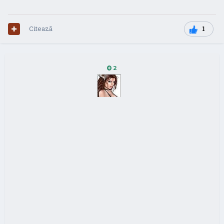
Citează
1
2