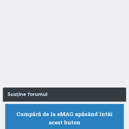
Susține forumul
Cumpără de la eMAG apăsând întâi
acest buton