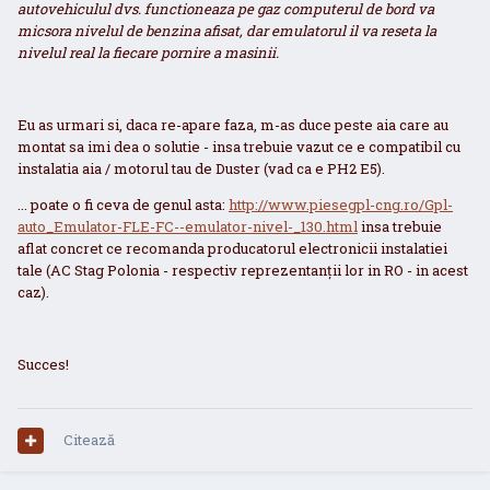
autovehiculul dvs. functioneaza pe gaz computerul de bord va
micsora nivelul de benzina afisat, dar emulatorul il va reseta la
nivelul real la fiecare pornire a masinii.
Eu as urmari si, daca re-apare faza, m-as duce peste aia care au
montat sa imi dea o solutie - insa trebuie vazut ce e compatibil cu
instalatia aia / motorul tau de Duster (vad ca e PH2 E5).
... poate o fi ceva de genul asta:
http://www.piesegpl-cng.ro/Gpl-
auto_Emulator-FLE-FC--emulator-nivel-_130.html
insa trebuie
aflat concret ce recomanda producatorul electronicii instalatiei
tale (AC Stag Polonia - respectiv reprezentanții lor in RO - in acest
caz).
Succes!
Citează