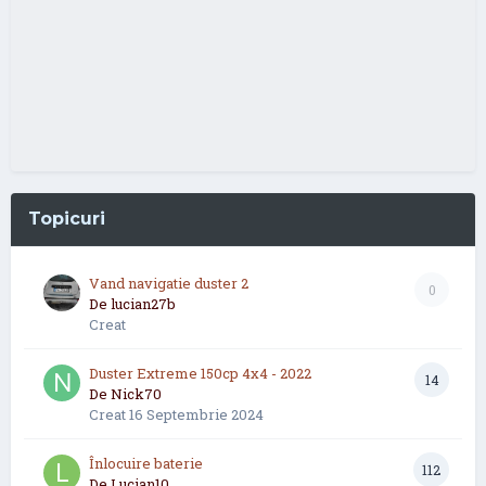
Topicuri
Vand navigatie duster 2
0
De
lucian27b
Creat
Duster Extreme 150cp 4x4 - 2022
14
De
Nick70
Creat
16 Septembrie 2024
Înlocuire baterie
112
De
Lucian10