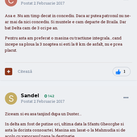
Postat
2 Februarie 2017
Asa e. Nu am timp decat in concediu. Daca ar putea patronul nu ne-
ar mai da nici concediu. Si muntele e cam departe de Braila. Dar
bat Delta cam de 3 ori pe an.
Pentru asta am preferat o masina cu tractiune integrala...cand
incepe sa ploua la 3 noaptea si esti la 8 km de asfalt, nu e prea
placut.
Citează
1
Sandel
142
Postat
2 Februarie 2017
Ziceam si eu asa tanjind dupa un Duster...
In delta am fost de putine ori, ultima data la Sfantu Gheorghe si
asta la dorinta consoartei. Masina am lasat-o la Mahmudia si de
acolo cu vaporasul pana la destinatie.