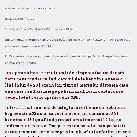
STAG QBOX
–
VALTEK.30
-
ALASKA = 2700 lei
Montata la AGR -Toporasi
Si pe cai,primul drum Buc.-Ramnicu Valcea =tur-retur 380 km.
Am alimentat la crimbo gas(cred ca este a lui Borcea) 45 l x 2.15 lei = 96.75,se pare
un consum+cost decent 11.84%
La Dusterica chiar nu se simte diferenta de putere, nici pe Dealul Negru unde sunt
cateva urcari in forta.
Una peste alta sunt multumit de alegerea facuta dar am
patit ceva ciudat cu indicatorul de la benzina.Aveam 4
lini,in jur de 20 l cred.Si in timpul mersului disparea cate
una ca si cand asi merge pe benzina.Lucrul ciudat ca se
vedea ledul verde aprins de la GPL.
Intr-un final,cum era de asteptat avertizare ca trebuie sa
bag benzina.Zic stai sa vezi afacere,am consumat 20 l
benzina + 45 l gaz.Find precaut am alimentat 10 l si nu
indica niciun nivel.Pac pun mana pe tel.si sun pe baieti
care au montat.Forte receptivi si ok,Solutia oferita ,am scos