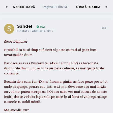
ANTERIOARĂ
Pagina 38 din 64
URMĂTOAREA
Sandel
142
Postat
2 Februarie 2017
@costelandrei
Probabil ca nu ai timp suficient si poate ca nu ti-ai gasit inca
tovarasul de drum.
Dar daca as avea Dusterul tau (4X4, 1.6mpi, 16V) as bate toate
drumurile din munti, as urca pe toate culmile, as merge pe toate
coclaurie.
Bucuria de a calari un 4X4 ar fi nemarginita, as face poze peste tot
unde as ajunge, pentru ca ... intr-o zi, mai devreme sau mai tarziu,
nu vei mai putea merge cu 4X4 sau nu te vei mai bucura de aceste
iesiri, dar te vei uita la pozele pe care le-ai facut si vei reparcurge
traseele cu ochii mintii.
Melancolic, nu?