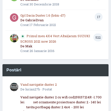
Creat
30 Decembrie 2018
Gpl Dacia Duster 1.6 (h4m-d7)
17
De
GabrielIvan
Creat
17 Februarie 2021
Primul meu 4X4 Vert Altai(acum SUZUKI
522
SCROSS 2021 now 2026
De
Mak
Creat
26 Ianuarie 2016
Postări
Vand navigatie duster 2
De
lucian27b
·
Postat
Vand navigatie duster 2 cu wifi cod259157214R -1.700
lei set ornamente proiectoare duster 2 - 140 lei
tavita portbagaj duster 2 4x4 - 200 lei