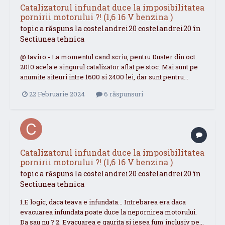
Catalizatorul infundat duce la imposibilitatea
pornirii motorului ?! (1,6 16 V benzina )
topic a răspuns la
costelandrei20
costelandrei20
în
Sectiunea tehnica
@ taviro - La momentul cand scriu, pentru Duster din oct.
2010 acela e singurul catalizator aflat pe stoc. Mai sunt pe
anumite siteuri intre 1600 si 2400 lei, dar sunt pentru...
22 Februarie 2024
6 răspunsuri
Catalizatorul infundat duce la imposibilitatea
pornirii motorului ?! (1,6 16 V benzina )
topic a răspuns la
costelandrei20
costelandrei20
în
Sectiunea tehnica
1.E logic, daca teava e infundata... Intrebarea era daca
evacuarea infundata poate duce la nepornirea motorului.
Da sau nu ? 2. Evacuarea e gaurita si iesea fum inclusiv pe...