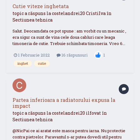
Cutie viteze inghetata
topic a răspuns la
costelandrei20
CristiIva
în
Sectiunea tehnica
Salut. Deocamdata ce pot spune : am vorbit cu un mecanic ,
era sigur ca sunt de vina cele doua cabluri care leaga
timoneria de cutie. Trebuie schimbata timoneria. Vreo 6...
1 Februarie 2022
16 răspunsuri
1
inghet
cutie
Partea inferioara a radiatorului expusa la
impact
topic a răspuns la
costelandrei20
ilfovat
în
Sectiunea tehnica
@NicPai ce ai aratat este masca pentru iarna. Nu protectie
contra pietrelor. Paravantul s-ar putea dovedi util pentru