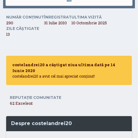
NUMĂR CONȚINUT
ÎNREGISTRAT
ULTIMA VIZITĂ
290
31 Iulie 2010
10 Octombrie 2025
ZILE CÂȘTIGATE
13
costelandrei20 a câștigat ziua ultima dată pe 14
Iunie 2020
costelandrei20 a avut cel mai apreciat conținut!
REPUTAȚIE COMUNITATE
62
Excelent
Despre costelandrei20