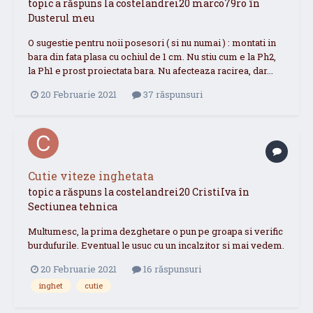
topic a răspuns la
costelandrei20
marco79ro
în
Dusterul meu
O sugestie pentru noii posesori ( si nu numai ) : montati in
bara din fata plasa cu ochiul de 1 cm. Nu stiu cum e la Ph2,
la Ph1 e prost proiectata bara. Nu afecteaza racirea, dar...
20 Februarie 2021
37 răspunsuri
Cutie viteze inghetata
topic a răspuns la
costelandrei20
CristiIva
în
Sectiunea tehnica
Multumesc, la prima dezghetare o pun pe groapa si verific
burdufurile. Eventual le usuc cu un incalzitor si mai vedem.
20 Februarie 2021
16 răspunsuri
inghet
cutie