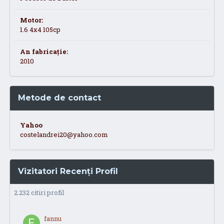
Motor:
1.6 4x4 105cp
An fabricație:
2010
Metode de contact
Yahoo
costelandrei20@yahoo.com
Vizitatori Recenți Profil
2.232 citiri profil
fannu