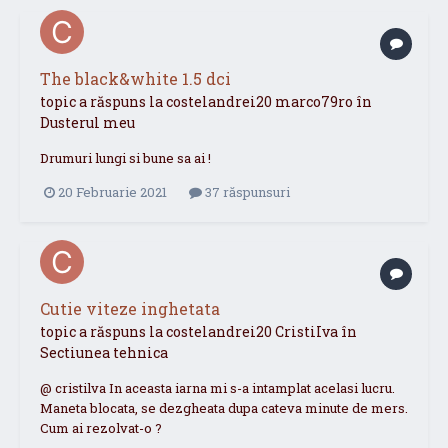
The black&white 1.5 dci
topic a răspuns la
costelandrei20
marco79ro
în
Dusterul meu
Drumuri lungi si bune sa ai !
20 Februarie 2021
37 răspunsuri
Cutie viteze inghetata
topic a răspuns la
costelandrei20
CristiIva
în
Sectiunea tehnica
@ cristilva In aceasta iarna mi s-a intamplat acelasi lucru.
Maneta blocata, se dezgheata dupa cateva minute de mers.
Cum ai rezolvat-o ?