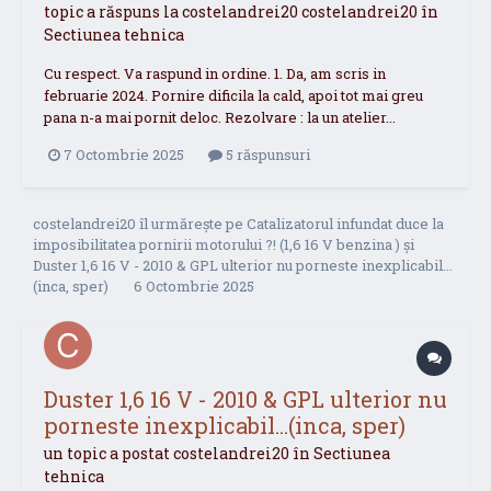
topic a răspuns la
costelandrei20
costelandrei20
în
Sectiunea tehnica
Cu respect. Va raspund in ordine. 1. Da, am scris in
februarie 2024. Pornire dificila la cald, apoi tot mai greu
pana n-a mai pornit deloc. Rezolvare : la un atelier...
7 Octombrie 2025
5 răspunsuri
costelandrei20
îl urmărește pe
Catalizatorul infundat duce la
imposibilitatea pornirii motorului ?! (1,6 16 V benzina )
și
Duster 1,6 16 V - 2010 & GPL ulterior nu porneste inexplicabil...
(inca, sper)
6 Octombrie 2025
Duster 1,6 16 V - 2010 & GPL ulterior nu
porneste inexplicabil...(inca, sper)
un topic a postat
costelandrei20
în
Sectiunea
tehnica