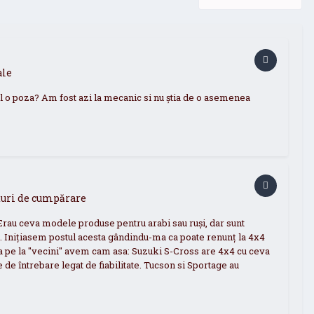
ale
al o poza? Am fost azi la mecanic si nu știa de o asemenea
aturi de cumpărare
Erau ceva modele produse pentru arabi sau ruși, dar sunt
. Inițiasem postul acesta gândindu-ma ca poate renunț la 4x4
-ma pe la "vecini" avem cam asa: Suzuki S-Cross are 4x4 cu ceva
 de întrebare legat de fiabilitate. Tucson si Sportage au