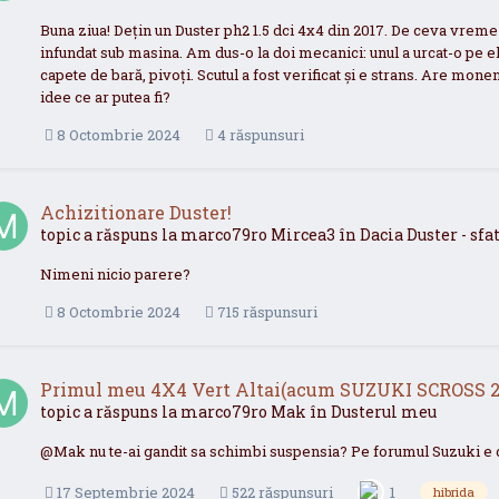
Buna ziua! Dețin un Duster ph2 1.5 dci 4x4 din 2017. De ceva vreme 
infundat sub masina. Am dus-o la doi mecanici: unul a urcat-o pe el
capete de bară, pivoți. Scutul a fost verificat și e strans. Are mone
idee ce ar putea fi?
8 Octombrie 2024
4 răspunsuri
Achizitionare Duster!
topic a răspuns la
marco79ro
Mircea3
în
Dacia Duster - sf
Nimeni nicio parere?
8 Octombrie 2024
715 răspunsuri
Primul meu 4X4 Vert Altai(acum SUZUKI SCROSS 2
topic a răspuns la
marco79ro
Mak
în
Dusterul meu
@Mak nu te-ai gandit sa schimbi suspensia? Pe forumul Suzuki e de
17 Septembrie 2024
522 răspunsuri
1
hibrida