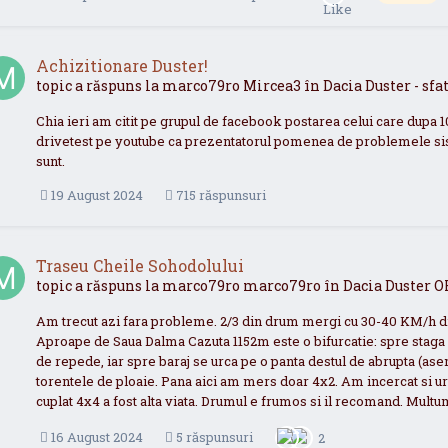
Achizitionare Duster!
topic a răspuns la
marco79ro
Mircea3
în
Dacia Duster - sf
Chia ieri am citit pe grupul de facebook postarea celui care dupa
drivetest pe youtube ca prezentatorul pomenea de problemele siste
sunt.
19 August 2024
715 răspunsuri
Traseu Cheile Sohodolului
topic a răspuns la
marco79ro
marco79ro
în
Dacia Duster 
Am trecut azi fara probleme. 2/3 din drum mergi cu 30-40 KM/h drumu
Aproape de Saua Dalma Cazuta 1152m este o bifurcatie: spre staga d
de repede, iar spre baraj se urca pe o panta destul de abrupta (ase
torentele de ploaie. Pana aici am mers doar 4x2. Am incercat si u
cuplat 4x4 a fost alta viata. Drumul e frumos si il recomand. Multu
16 August 2024
5 răspunsuri
2