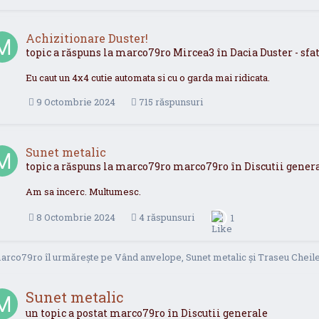
Achizitionare Duster!
topic a răspuns la
marco79ro
Mircea3
în
Dacia Duster - sf
Eu caut un 4x4 cutie automata si cu o garda mai ridicata.
9 Octombrie 2024
715 răspunsuri
Sunet metalic
topic a răspuns la
marco79ro
marco79ro
în
Discutii gener
Am sa incerc. Multumesc.
8 Octombrie 2024
4 răspunsuri
1
arco79ro
îl urmărește pe
Vând anvelope
,
Sunet metalic
și
Traseu Cheile
Sunet metalic
un topic a postat
marco79ro
în
Discutii generale