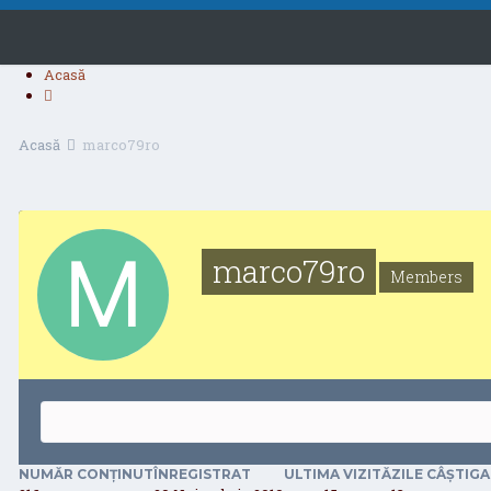
Acasă
Acasă
marco79ro
marco79ro
Members
NUMĂR CONȚINUT
ÎNREGISTRAT
ULTIMA VIZITĂ
ZILE CÂȘTIG