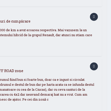
aturi de cumpărare
 1000 de km a avut eroarea respectiva. Mai vazusem la un
mului hibrid de la grupul Renault, dar atunci nu stiam care
OFF ROAD zone
l fiind bun si foarte bun, doar ca e ingust si circulat.
rumul e destul de bun dar pe harta arata ca se infunda destul
manatoare cu cea de la Ciucas), dar cu ceva santuri de la
rcarea cu 4x2 dar neavand demaraj luat nu a vrut. Cum am
mesc de ajutor. Pe cei din zonă c