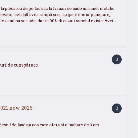
la plecarea de pe loc sau la franari se aude un sunet metalic
evator, celalalt avea rampă și nu au gasit nimic: planetare,
nte cand nu se aude, dar in 90% di cazuri sunetul exista. Aveti
aturi de cumpărare
021 now 2026
stul de laudata cea care ofera si o inaltare de 3 cm.