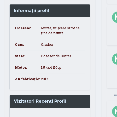
Informații profil
Interese:
Munte, mișcare si tot ce
ține de natură
Oraș:
Oradea
Stare:
Posesor de Duster
Motor:
1.5 4x4 110cp
An fabricație:
2017
m
Vizitatori Recenți Profil