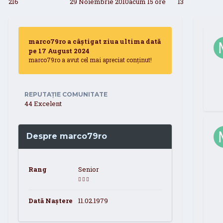
216
29 Noiembrie 2010
acum 15 ore
13
marco79ro a câștigat ziua ultima dată
pe 17 August 2024
marco79ro a avut cel mai apreciat conținut!
REPUTAȚIE COMUNITATE
44
Excelent
Despre marco79ro
Rang
Senior
Dată Naștere
11.02.1979