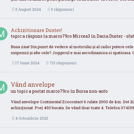
5 August 2024
5 răspunsuri
Achizitionare Duster!
topic a răspuns la
marco79ro
Mircea3
în
Dacia Duster - sf
Buna ziua! Din punct de vedere al motorului și al cailor putere cele
suspensii și alte cele? Joggerul e mai aerodinamica si spatioasa. G
17 Iunie 2024
715 răspunsuri
Vând anvelope
un topic a postat
marco79ro
în
Bursa non-auto
Vând anvelope Continental Ecocontact 6 rulate 2000 de km. Dot 21
achiziționat. Preț 450 bucata. Se vând doar toate 4. Telefon 0741
4 Octombrie 2023