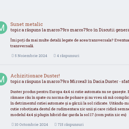
Sunet metalic
topic a răspuns la
marco79ro
marco79ro
în
Discutii gener
Îmi poți da mai multe detalii legate de acea transversala? Eventu
transversală.
5 Noiembrie 2024
4 răspunsuri
Achizitionare Duster!
topic a răspuns la
marco79ro
Mircea3
în
Dacia Duster - sf
Duster produs pentru Europa 4x4 si cutie automata nu se gasește. 
rămase rău în spate cu norma de poluare și nu vreu să mă complic
în detrimentul cutiei automate și a gărzii la sol ridicate. Uitându
cutie robotizata destul de rudimentara zic unii și care ridică semne
modelul 4x4 și plugin hibrid dar garda la sol 17.(com putin zic eu)
10 Octombrie 2024
715 răspunsuri