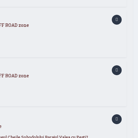
OFF ROAD zone
OFF ROAD zone
e
eul Cheile Sohodolului Barajul Valea cu Pești?