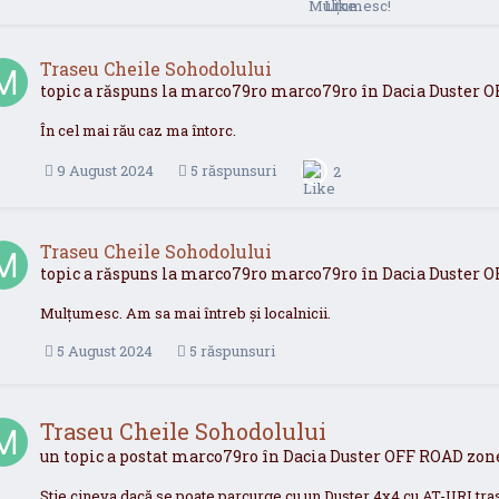
Traseu Cheile Sohodolului
topic a răspuns la
marco79ro
marco79ro
în
Dacia Duster 
În cel mai rău caz ma întorc.
9 August 2024
5 răspunsuri
2
Traseu Cheile Sohodolului
topic a răspuns la
marco79ro
marco79ro
în
Dacia Duster 
Mulțumesc. Am sa mai întreb și localnicii.
5 August 2024
5 răspunsuri
Traseu Cheile Sohodolului
un topic a postat
marco79ro
în
Dacia Duster OFF ROAD zon
Știe cineva dacă se poate parcurge cu un Duster 4x4 cu AT-URI tras