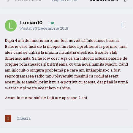
Lucian10
18
Postat
30 Decembrie 2018
După 4 ani de funcționare, am fost nevoit să înlocuiesc bateria.
Baterie care încă de la început îmi făcea probleme la pornire, mai
ales când se utiliza la maxim instalația electrica. Baterie slab
dimensionata. Să fie low cost. Așa că am înlocuit actuala baterie de
origine românească și bistrițeană, cu una noua numită Macht. Când
am înlocuit-o singura problemă pe care am întâmpinat-o a fost
reprogramarea radio mp3 playerului mașinii cu codul aferent
acestuia. Manualul primit nu s-a potrivit cu acesta, dar până la urmă
s-a trecut și peste acest hop cu bine.
Acum în momentul de față are aproape 2 ani.
Citează