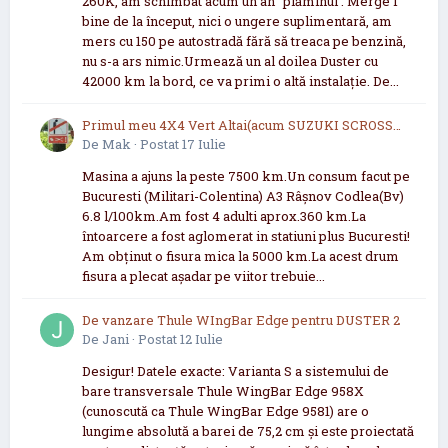
260K, am schimbat acum un an "plămînul'. Merge f
bine de la început, nici o ungere suplimentară, am
mers cu 150 pe autostradă fără să treaca pe benzină,
nu s-a ars nimic.Urmează un al doilea Duster cu
42000 km la bord, ce va primi o altă instalație. De...
Primul meu 4X4 Vert Altai(acum SUZUKI SCROSS
2021 now 2026
De
Mak
·
Postat
17 Iulie
Masina a ajuns la peste 7500 km.Un consum facut pe
Bucuresti (Militari-Colentina) A3 Râșnov Codlea(Bv)
6.8 l/100km.Am fost 4 adulti aprox.360 km.La
întoarcere a fost aglomerat in statiuni plus Bucuresti!
Am obținut o fisura mica la 5000 km.La acest drum
fisura a plecat așadar pe viitor trebuie...
De vanzare Thule WIngBar Edge pentru DUSTER 2
De
Jani
·
Postat
12 Iulie
Desigur! Datele exacte: Varianta S a sistemului de
bare transversale Thule WingBar Edge 958X
(cunoscută ca Thule WingBar Edge 9581) are o
lungime absolută a barei de 75,2 cm și este proiectată