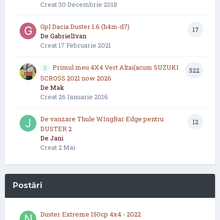
Creat
30 Decembrie 2018
Gpl Dacia Duster 1.6 (h4m-d7)
17
De
GabrielIvan
Creat
17 Februarie 2021
Primul meu 4X4 Vert Altai(acum SUZUKI
522
SCROSS 2021 now 2026
De
Mak
Creat
26 Ianuarie 2016
De vanzare Thule WIngBar Edge pentru
12
DUSTER 2
De
Jani
Creat
2 Mai
Postări
Duster Extreme 150cp 4x4 - 2022