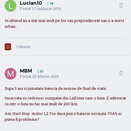
Lucian10
18
Postat
17 Ianuarie 2019
In ultimul an a stat mai mult pe loc sau preponderent sau s-a mers
urban...
Citează
MBM
51
Postat
29 Martie 2019
Dupa 3 ani si jumatate bateria da semne de final de viata.
Incarcata cu redresor cumpatat din Lidl tine cam o luna. E adevarat
ca intr-o luna nu fac mai mult de 200 km.
Am Start Stop motor 1,2 Tce daca pun o baterie normala 70Ah ar
putea fi probleme?