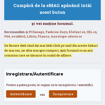
Cumpără de la eMAG apăsând întâi
acest buton
și vei susține forumul.
Recomandăm și
PCGarage
,
Fashion Days
,
Elefant.ro
,
CEL.ro
,
F64
,
evoMAG
,
Libris
,
Flanco
,
Anvelope-oferte.ro
De fiecare dată când dai mai întâi click pe unul din aceste linkuri
de mai sus, iar abia mai apoi cumperi, ajuți forumul cu un mic
comision care se întoarce în contul de afiliere.
Inregistrare/Autentificare
Pentru a putea posta, te rugam sa te inregistrezi / autentifici.
Autentificare
Înregistrare
sau