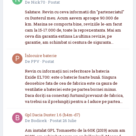
De
Nick70
·
Postat
Salutare. Revin cu ceva informatii din "parteneriatul"
cu Dusterul meu. Acum aavem aproape 90.000 de
km. Masina se comporta bine, reviziile le-am facut
cam la 15-17.000 de, toate la reprezentanta. Mai am
ceva din garantia extinsa La ultima revizie, pe
garantie, am schimbat si centura de siguranta...
Înlocuire baterie
De
PPV
·
Postat
Revin cu informații noi referitoare la bateria
Exide EL700: este o baterie foarte bună. Singura
deosebire fata de cea de fabrica este ca gaura de
ventilatie a bateriei este pe partea bornei minus.
Daca doriți sa conectați furtunul prevazut de fabrica,
va trebui sa il prelungiți pentru a-l aduce pe partea...
Gpl Dacia Duster 1.6 (h4m-d7)
De
Bodicek
·
Postat
26 Iulie
Am instalat GPL Tomasetto de la 60K (2019) acum am