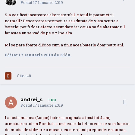
Postat
17 Ianuarie 2019
S-a verificat incarcarea alternatorului, e totul in parametrii
normali? Descarcarea prematura sau durata de viata scurta a
bateriei pot fi doar efecte secundare iar cauza sa fie alternatorul
iar astea nu se vad de pe o zi pe alta.
Mi se pare foarte dubios cum a tinut acea baterie doar patru ani.
Editat
17 Ianuarie 2019
de Kidu
Citează
andrei_s
101
Postat
17 Ianuarie 2019
La fosta masina (Logan) bateria originala a tinut tot 4 ani,
urmatoarea tot un Rombat a tinut exact la fel ..cred ca e si in functie
de modul de utilizare a masnii, eu mergand preponderent urban.