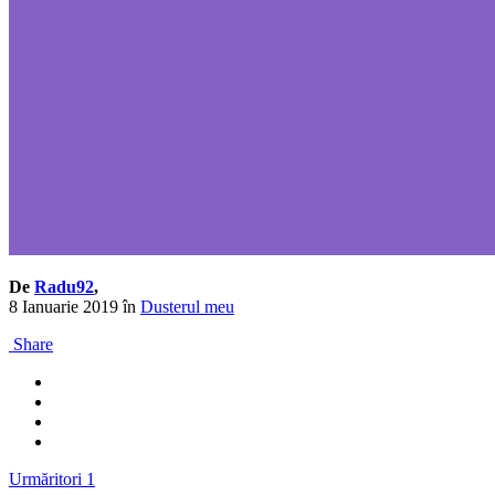
De
Radu92
,
8 Ianuarie 2019
în
Dusterul meu
Share
Urmăritori
1