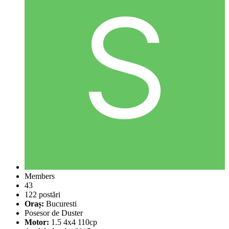
Members
43
122 postări
Oraș:
Bucuresti
Posesor de Duster
Motor:
1.5 4x4 110cp