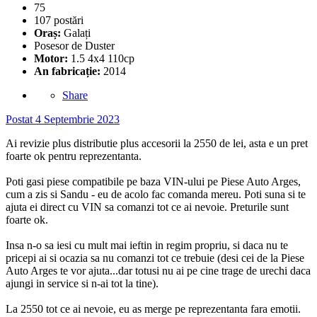
75
107 postări
Oraș:
Galați
Posesor de Duster
Motor:
1.5 4x4 110cp
An fabricație:
2014
Share
Postat
4 Septembrie 2023
Ai revizie plus distributie plus accesorii la 2550 de lei, asta e un pret
foarte ok pentru reprezentanta.
Poti gasi piese compatibile pe baza VIN-ului pe Piese Auto Arges,
cum a zis si Sandu - eu de acolo fac comanda mereu. Poti suna si te
ajuta ei direct cu VIN sa comanzi tot ce ai nevoie. Preturile sunt
foarte ok.
Insa n-o sa iesi cu mult mai ieftin in regim propriu, si daca nu te
pricepi ai si ocazia sa nu comanzi tot ce trebuie (desi cei de la Piese
Auto Arges te vor ajuta...dar totusi nu ai pe cine trage de urechi daca
ajungi in service si n-ai tot la tine).
La 2550 tot ce ai nevoie, eu as merge pe reprezentanta fara emotii.