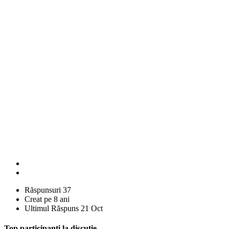
Răspunsuri
37
Creat pe
8 ani
Ultimul Răspuns
21 Oct
Top participanti la discutie