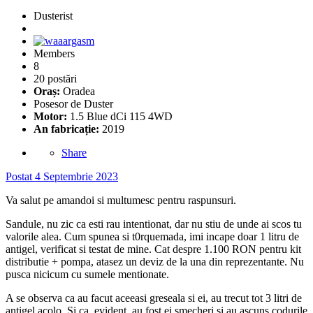
Dusterist
Members
8
20 postări
Oraș:
Oradea
Posesor de Duster
Motor:
1.5 Blue dCi 115 4WD
An fabricație:
2019
Share
Postat
4 Septembrie 2023
Va salut pe amandoi si multumesc pentru raspunsuri.
Sandule, nu zic ca esti rau intentionat, dar nu stiu de unde ai scos tu
valorile alea. Cum spunea si t0rquemada, imi incape doar 1 litru de
antigel, verificat si testat de mine. Cat despre 1.100 RON pentru kit
distributie + pompa, atasez un deviz de la una din reprezentante. Nu
pusca nicicum cu sumele mentionate.
A se observa ca au facut aceeasi greseala si ei, au trecut tot 3 litri de
antigel acolo. Si ca, evident, au fost ei smecheri si au ascuns codurile