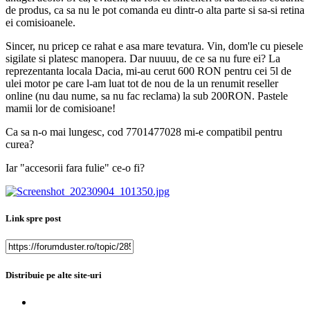
de produs, ca sa nu le pot comanda eu dintr-o alta parte si sa-si retina
ei comisioanele.
Sincer, nu pricep ce rahat e asa mare tevatura. Vin, dom'le cu piesele
sigilate si platesc manopera. Dar nuuuu, de ce sa nu fure ei? La
reprezentanta locala Dacia, mi-au cerut 600 RON pentru cei 5l de
ulei motor pe care l-am luat tot de nou de la un renumit reseller
online (nu dau nume, sa nu fac reclama) la sub 200RON. Pastele
mamii lor de comisioane!
Ca sa n-o mai lungesc, cod 7701477028 mi-e compatibil pentru
curea?
Iar "accesorii fara fulie" ce-o fi?
Link spre post
Distribuie pe alte site-uri