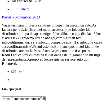
An fabricație:
2015
Share
Postat
5 Septembrie 2023
Vaaargasm,am impresia ca nu ne pricepem la mecanica auto.Ai
factura pe revizie(filtre,ulei motor,accesorii),pe inlocuire kit
distributie+pompa de apa+antigel 3 litri diluat cu apa distilata 3 litri
si adus la-30 grade=6 litri de antigel,care sigur au fost
inlocuiti(numai daca s-a inlocuit pompa de apa!!!) si inlocuire curea
accesorii(transmisie).Pretul este ok.Eu ti-am spus pretul kitului de
distributie care era la Piese Auto Arges,cum bine ti-a spus si
Radu.Faci ce vrei cu masina ta,dar daca este in garantie sa nu fugi
de reprezentanta.Apropo eu lucrez intr-un service auto din
Bucuresti.
1
Link spre post