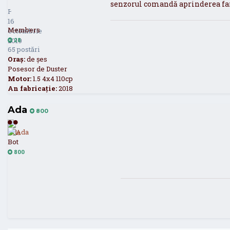
28
senzorul comandă aprinderea fa
Postat
16
Members
Octombrie
2019
28
65 postări
Oraș:
de șes
Posesor de Duster
Motor:
1.5 4x4 110cp
An fabricație:
2018
Ada
2
800
Bot
800