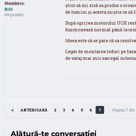
Members
Octombrie
știut să mi zică sa produs o eroa
2019
25
de lumini și acesta nu știe ce să f
88 postări
După oprirea motorului UCH resta
funcționează normal până la urm
Ideea este că se pare că sa rezolv
Legat de montarea leduri pe faza l
de vataj mai mic sau egal cu becur
ANTERIOARĂ
2
3
4
5
6
7
Pagina 7 din
Alătură-te conversației