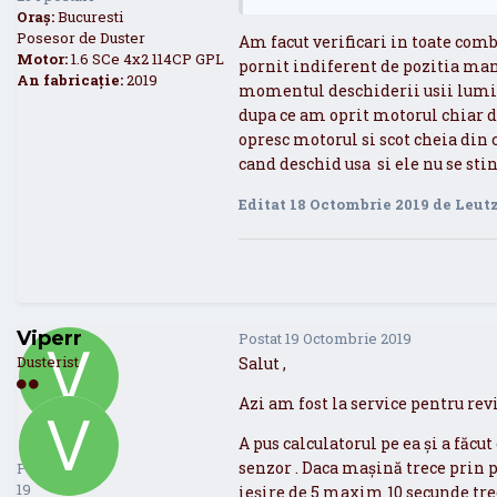
Oraș:
Bucuresti
Posesor de Duster
Am facut verificari in toate com
Motor:
1.6 SCe 4x2 114CP GPL
pornit indiferent de pozitia mane
An fabricație:
2019
momentul deschiderii usii lumini
dupa ce am oprit motorul chiar d
opresc motorul si scot cheia din 
cand deschid usa si ele nu se st
Editat
18 Octombrie 2019
de Leut
Viperr
Postat
19 Octombrie 2019
Dusterist
Salut ,
Azi am fost la service pentru reviz
Viperr
A pus calculatorul pe ea și a făcut
25
senzor . Daca mașină trece prin p
Postat
19
ieșire de 5 maxim 10 secunde tre