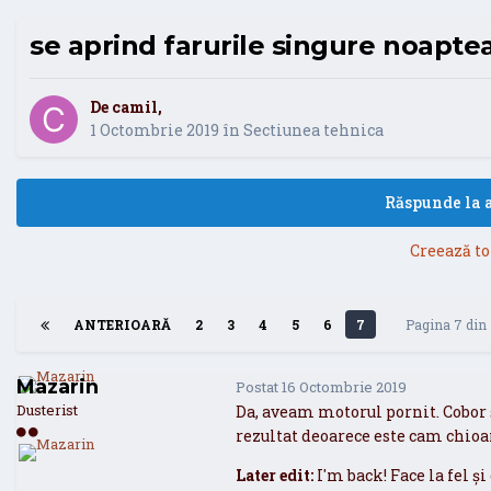
se aprind farurile singure noapte
De
camil
,
1 Octombrie 2019
în
Sectiunea tehnica
Răspunde la a
Creează to
ANTERIOARĂ
2
3
4
5
6
7
Pagina 7 din
Mazarin
Postat
16 Octombrie 2019
Dusterist
Da, aveam motorul pornit. Cobor ș
rezultat deoarece este cam chioa
Later edit:
I'm back! Face la fel ș
Mazarin