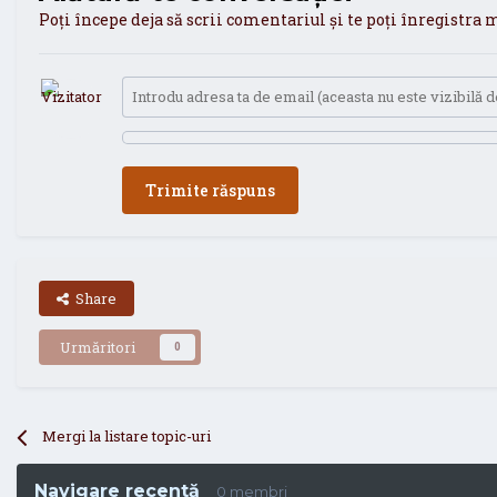
Poți începe deja să scrii comentariul și te poți înregistra m
Trimite răspuns
Share
Urmăritori
0
Mergi la listare topic-uri
Navigare recentă
0 membri