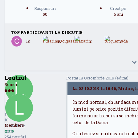
Răspunsuri
Creat pe
50
6 ani
TOP PARTICIPANTI LA DISCUTIE
13
10
8
7
Leutzul
Postat
18 Octombrie 2019
(editat)
Senior
La 02.10.2019 la 16:46, Midnigh
In mod normal, chiar daca mas
Leutzul
115
lumini pe orice pozitie diferit
Postat
forma nu ar trebui sa se inchi
18
celor de la Dacia.
Members
Octombrie
2019
115
O sa testez si eu diseara treaba
254 postări