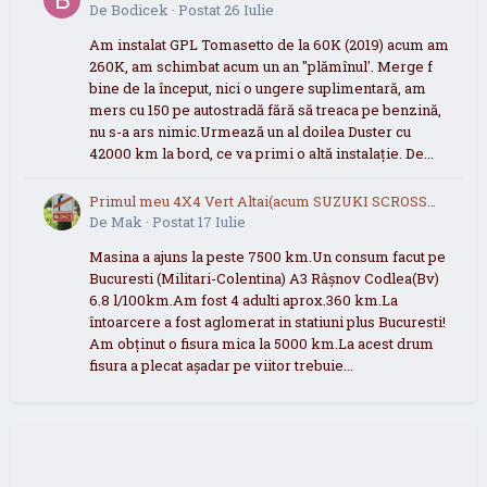
De
Bodicek
·
Postat
26 Iulie
Am instalat GPL Tomasetto de la 60K (2019) acum am
260K, am schimbat acum un an "plămînul'. Merge f
bine de la început, nici o ungere suplimentară, am
mers cu 150 pe autostradă fără să treaca pe benzină,
nu s-a ars nimic.Urmează un al doilea Duster cu
42000 km la bord, ce va primi o altă instalație. De...
Primul meu 4X4 Vert Altai(acum SUZUKI SCROSS
2021 now 2026
De
Mak
·
Postat
17 Iulie
Masina a ajuns la peste 7500 km.Un consum facut pe
Bucuresti (Militari-Colentina) A3 Râșnov Codlea(Bv)
6.8 l/100km.Am fost 4 adulti aprox.360 km.La
întoarcere a fost aglomerat in statiuni plus Bucuresti!
Am obținut o fisura mica la 5000 km.La acest drum
fisura a plecat așadar pe viitor trebuie...