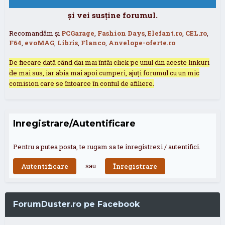
și vei susține forumul.
Recomandăm și
PCGarage
,
Fashion Days
,
Elefant.ro
,
CEL.ro
,
F64
,
evoMAG
,
Libris
,
Flanco
,
Anvelope-oferte.ro
De fiecare dată când dai mai întâi click pe unul din aceste linkuri
de mai sus, iar abia mai apoi cumperi, ajuți forumul cu un mic
comision care se întoarce în contul de afiliere.
Inregistrare/Autentificare
Pentru a putea posta, te rugam sa te inregistrezi / autentifici.
sau
Autentificare
Înregistrare
ForumDuster.ro pe Facebook