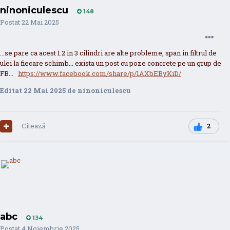
ninoniculescu
148
Postat
22 Mai 2025
...se pare ca acest 1.2 in 3 cilindri are alte probleme, span in filtrul de
ulei la fiecare schimb... exista un post cu poze concrete pe un grup de
FB...
https://www.facebook.com/share/p/1AXbEByKiD/
Editat
22 Mai 2025
de ninoniculescu
Citează
2
abc
134
Postat
4 Noiembrie 2025