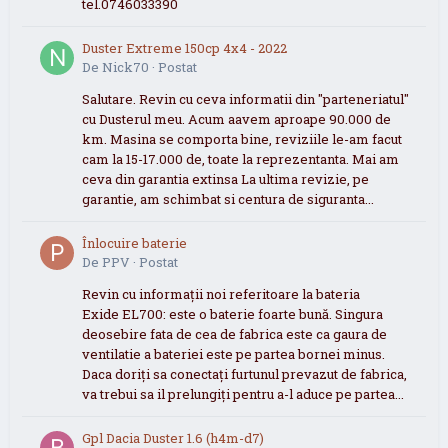
tel.0746033390
Duster Extreme 150cp 4x4 - 2022
De
Nick70
·
Postat
Salutare. Revin cu ceva informatii din "parteneriatul"
cu Dusterul meu. Acum aavem aproape 90.000 de
km. Masina se comporta bine, reviziile le-am facut
cam la 15-17.000 de, toate la reprezentanta. Mai am
ceva din garantia extinsa La ultima revizie, pe
garantie, am schimbat si centura de siguranta...
Înlocuire baterie
De
PPV
·
Postat
Revin cu informații noi referitoare la bateria
Exide EL700: este o baterie foarte bună. Singura
deosebire fata de cea de fabrica este ca gaura de
ventilatie a bateriei este pe partea bornei minus.
Daca doriți sa conectați furtunul prevazut de fabrica,
va trebui sa il prelungiți pentru a-l aduce pe partea...
Gpl Dacia Duster 1.6 (h4m-d7)