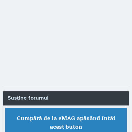
Susține forumul
Cumpără de la eMAG apăsând întâi
acest buton