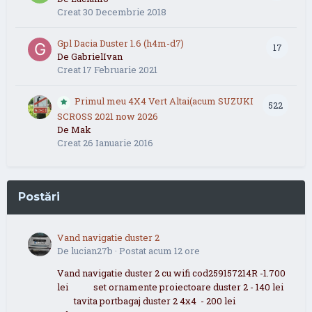
Creat
30 Decembrie 2018
Gpl Dacia Duster 1.6 (h4m-d7)
17
De
GabrielIvan
Creat
17 Februarie 2021
Primul meu 4X4 Vert Altai(acum SUZUKI
522
SCROSS 2021 now 2026
De
Mak
Creat
26 Ianuarie 2016
Postări
Vand navigatie duster 2
De
lucian27b
·
Postat
acum 12 ore
Vand navigatie duster 2 cu wifi cod259157214R -1.700
lei set ornamente proiectoare duster 2 - 140 lei
tavita portbagaj duster 2 4x4 - 200 lei