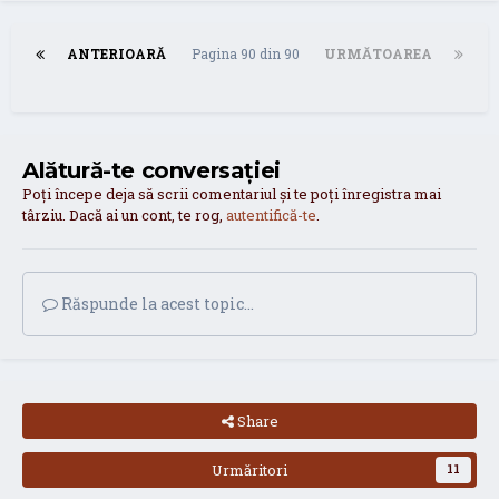
ANTERIOARĂ
Pagina 90 din 90
URMĂTOAREA
Alătură-te conversației
Poți începe deja să scrii comentariul și te poți înregistra mai
târziu. Dacă ai un cont, te rog,
autentifică-te
.
Răspunde la acest topic...
Share
Urmăritori
11