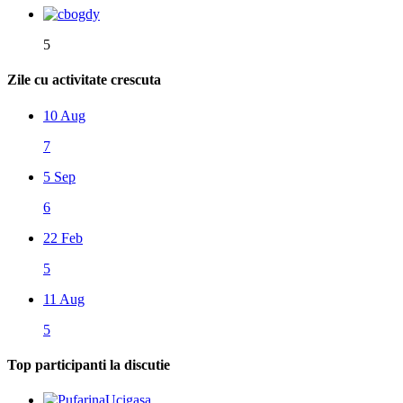
5
Zile cu activitate crescuta
10 Aug
7
5 Sep
6
22 Feb
5
11 Aug
5
Top participanti la discutie