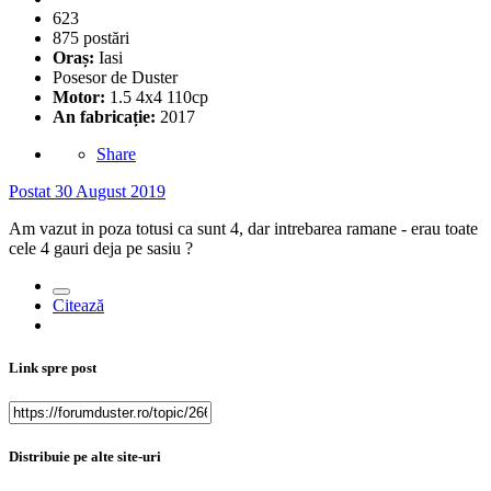
623
875 postări
Oraș:
Iasi
Posesor de Duster
Motor:
1.5 4x4 110cp
An fabricație:
2017
Share
Postat
30 August 2019
Am vazut in poza totusi ca sunt 4, dar intrebarea ramane - erau toate
cele 4 gauri deja pe sasiu ?
Citează
Link spre post
Distribuie pe alte site-uri