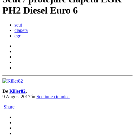
PH2 Diesel Euro 6
scut
clapeta
egr
De
Killer82
,
9 August 2017
în
Sectiunea tehnica
Share