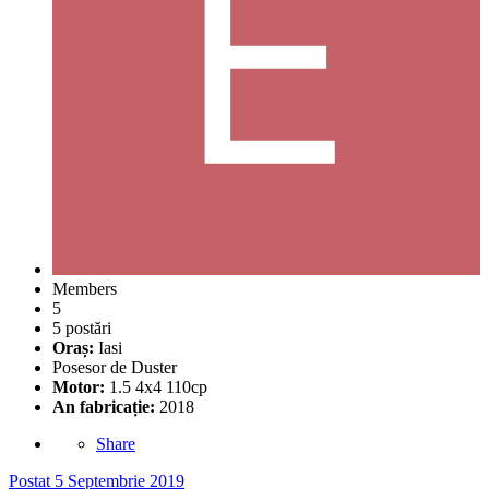
Members
5
5 postări
Oraș:
Iasi
Posesor de Duster
Motor:
1.5 4x4 110cp
An fabricație:
2018
Share
Postat
5 Septembrie 2019