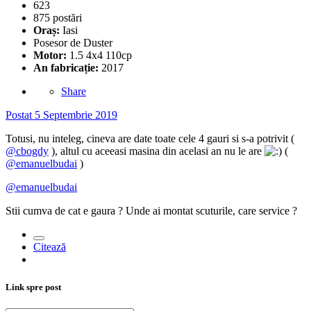
623
875 postări
Oraș:
Iasi
Posesor de Duster
Motor:
1.5 4x4 110cp
An fabricație:
2017
Share
Postat
5 Septembrie 2019
Totusi, nu inteleg, cineva are date toate cele 4 gauri si s-a potrivit (
@cbogdy
), altul cu aceeasi masina din acelasi an nu le are
(
@emanuelbudai
)
@emanuelbudai
Stii cumva de cat e gaura ? Unde ai montat scuturile, care service ?
Citează
Link spre post