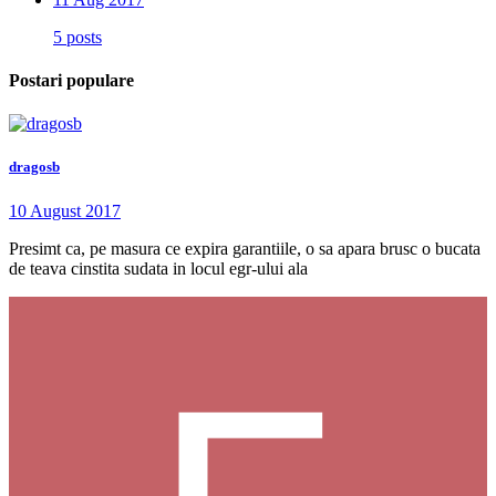
5 posts
Postari populare
dragosb
10 August 2017
Presimt ca, pe masura ce expira garantiile, o sa apara brusc o bucata
de teava cinstita sudata in locul egr-ului ala