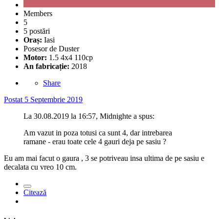
Members
5
5 postări
Oraș:
Iasi
Posesor de Duster
Motor:
1.5 4x4 110cp
An fabricație:
2018
Share
Postat
5 Septembrie 2019
La 30.08.2019 la 16:57, Midnighte a spus:
Am vazut in poza totusi ca sunt 4, dar intrebarea
ramane - erau toate cele 4 gauri deja pe sasiu ?
Eu am mai facut o gaura , 3 se potriveau insa ultima de pe sasiu e
decalata cu vreo 10 cm.
Citează