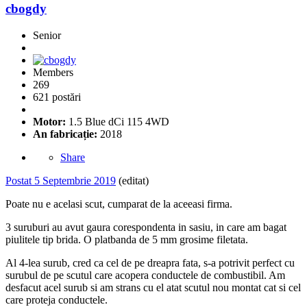
cbogdy
Senior
Members
269
621 postări
Motor:
1.5 Blue dCi 115 4WD
An fabricație:
2018
Share
Postat
5 Septembrie 2019
(editat)
Poate nu e acelasi scut, cumparat de la aceeasi firma.
3 suruburi au avut gaura corespondenta in sasiu, in care am bagat
piulitele tip brida. O platbanda de 5 mm grosime filetata.
Al 4-lea surub, cred ca cel de pe dreapra fata, s-a potrivit perfect cu
surubul de pe scutul care acopera conductele de combustibil. Am
desfacut acel surub si am strans cu el atat scutul nou montat cat si cel
care proteja conductele.