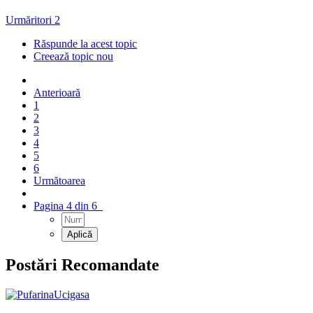
Urmăritori
2
Răspunde la acest topic
Creează topic nou
Anterioară
1
2
3
4
5
6
Următoarea
Pagina 4 din 6
Postări Recomandate