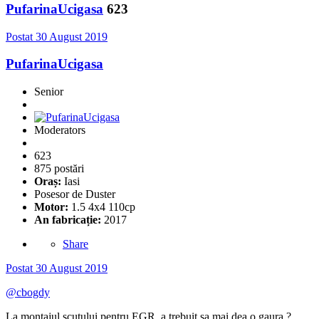
PufarinaUcigasa
623
Postat
30 August 2019
PufarinaUcigasa
Senior
Moderators
623
875 postări
Oraș:
Iasi
Posesor de Duster
Motor:
1.5 4x4 110cp
An fabricație:
2017
Share
Postat
30 August 2019
@cbogdy
La montajul scutului pentru EGR, a trebuit sa mai dea o gaura ?