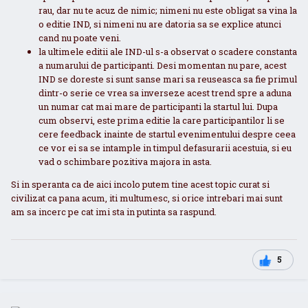
rau, dar nu te acuz de nimic; nimeni nu este obligat sa vina la
o editie IND, si nimeni nu are datoria sa se explice atunci
cand nu poate veni.
la ultimele editii ale IND-ul s-a observat o scadere constanta
a numarului de participanti. Desi momentan nu pare, acest
IND se doreste si sunt sanse mari sa reuseasca sa fie primul
dintr-o serie ce vrea sa inverseze acest trend spre a aduna
un numar cat mai mare de participanti la startul lui. Dupa
cum observi, este prima editie la care participantilor li se
cere feedback inainte de startul evenimentului despre ceea
ce vor ei sa se intample in timpul defasurarii acestuia, si eu
vad o schimbare pozitiva majora in asta.
Si in speranta ca de aici incolo putem tine acest topic curat si
civilizat ca pana acum, iti multumesc, si orice intrebari mai sunt
am sa incerc pe cat imi sta in putinta sa raspund.
5