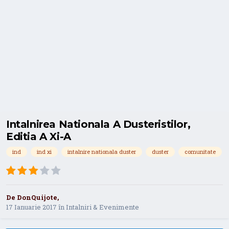
Intalnirea Nationala A Dusteristilor,
Editia A Xi-A
ind
ind xi
intalnire nationala duster
duster
comunitate
De
DonQuijote
,
17 Ianuarie 2017
în
Intalniri & Evenimente