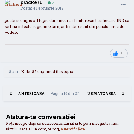
crackeru
7
Postat
4 Februarie 2017
poate is umpic off topic dar sincer ar fi interesant ca fiecare IND sa
se tina in toate regiuniile tarii, ar fi interesant din punctul meu de
vedere
1
8 ani
Killer82
unpinned this topic
ANTERIOARĂ
Pagina 10 din 27
URMĂTOAREA
Alătură-te conversației
Poți începe deja să scrii comentariul și te poți înregistra mai
târziu. Dacă ai un cont, te rog,
autentifică-te
.