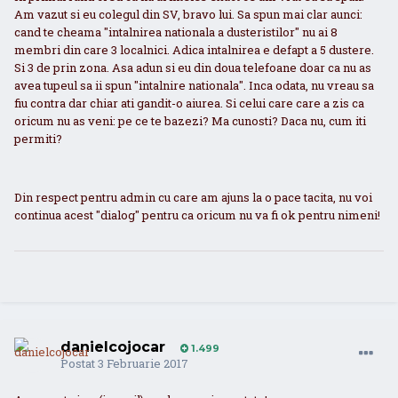
Am vazut si eu colegul din SV, bravo lui. Sa spun mai clar aunci:
cand te cheama "intalnirea nationala a dusteristilor" nu ai 8
membri din care 3 localnici. Adica intalnirea e defapt a 5 dustere.
Si 3 de prin zona. Asa adun si eu din doua telefoane doar ca nu as
avea tupeul sa ii spun "intalnire nationala". Inca odata, nu vreau sa
fiu contra dar chiar ati gandit-o aiurea. Si celui care care a zis ca
oricum nu as veni: pe ce te bazezi? Ma cunosti? Daca nu, cum iti
permiti?
Din respect pentru admin cu care am ajuns la o pace tacita, nu voi
continua acest "dialog" pentru ca oricum nu va fi ok pentru nimeni!
danielcojocar
1.499
Postat
3 Februarie 2017