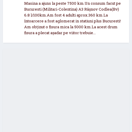
Masina a ajuns la peste 7500 km.Un consum facut pe
Bucuresti (Militari-Colentina) A3 Râșnov Codlea(Bv)
6.8 l/100km.Am fost 4 adulti aprox.360 km.La
întoarcere a fost aglomerat in statiuni plus Bucuresti!
Am obținut o fisura mica la 5000 km.La acest drum
fisura a plecat așadar pe viitor trebuie...