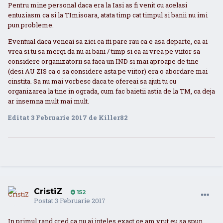
Pentru mine personal daca era la Iasi as fi venit cu acelasi
entuziasm ca si la TImisoara, atata timp cat timpul si banii nu imi
pun probleme.
Eventual daca veneai sa zici ca iti pare rau ca e asa departe, ca ai
vrea si tu sa mergi da nu ai bani / timp si ca ai vrea pe viitor sa
considere organizatorii sa faca un IND si mai aproape de tine
(desi AU ZIS ca o sa considere asta pe viitor) era o abordare mai
cinstita. Sa nu mai vorbesc daca te ofereai sa ajuti tu cu
organizarea la tine in ograda, cum fac baietii astia de la TM, ca deja
ar insemna mult mai mult.
Editat
3 Februarie 2017
de Killer82
CristiZ
152
Postat
3 Februarie 2017
In primul rand cred ca nu ai inteles exact ce am vrut eu sa spun.