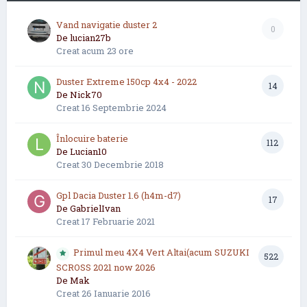
Vand navigatie duster 2
0
De
lucian27b
Creat
acum 23 ore
Duster Extreme 150cp 4x4 - 2022
14
De
Nick70
Creat
16 Septembrie 2024
Înlocuire baterie
112
De
Lucian10
Creat
30 Decembrie 2018
Gpl Dacia Duster 1.6 (h4m-d7)
17
De
GabrielIvan
Creat
17 Februarie 2021
Primul meu 4X4 Vert Altai(acum SUZUKI
522
SCROSS 2021 now 2026
De
Mak
Creat
26 Ianuarie 2016