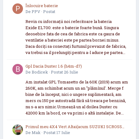
Înlocuire baterie
De
PPV
·
Postat
Revin cu informații noi referitoare la bateria
Exide EL700: este o baterie foarte bună. Singura
deosebire fata de cea de fabrica este ca gaura de
ventilatie a bateriei este pe partea bornei minus.
Daca doriți sa conectați furtunul prevazut de fabrica,
va trebui sa il prelungiți pentru a-l aduce pe partea...
Gpl Dacia Duster 1.6 (h4m-d7)
De
Bodicek
·
Postat
26 Iulie
Am instalat GPL Tomasetto de la 60K (2019) acum am
260K, am schimbat acum un an "plămînul'. Merge f
bine de la început, nici o ungere suplimentară, am
mers cu 150 pe autostradă fără să treaca pe benzină,
nu s-a ars nimic.Urmează un al doilea Duster cu
42000 km la bord, ce va primi o altă instalație. De...
Primul meu 4X4 Vert Altai(acum SUZUKI SCROSS
2021 now 2026
De
Mak
·
Postat
17 Iulie