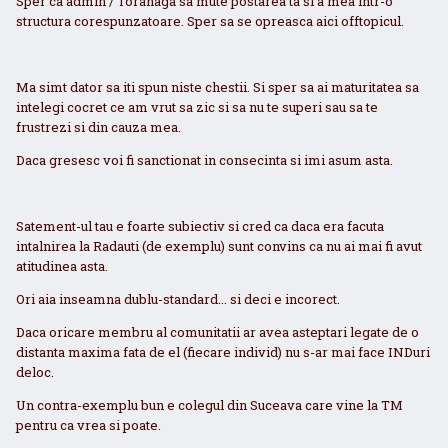
Sper ca admin / Toranaga sa mute postarea ta si a mea intr-o
structura corespunzatoare. Sper sa se opreasca aici offtopicul.
Ma simt dator sa iti spun niste chestii. Si sper sa ai maturitatea sa
intelegi cocret ce am vrut sa zic si sa nu te superi sau sa te
frustrezi si din cauza mea.
Daca gresesc voi fi sanctionat in consecinta si imi asum asta.
Satement-ul tau e foarte subiectiv si cred ca daca era facuta
intalnirea la Radauti (de exemplu) sunt convins ca nu ai mai fi avut
atitudinea asta.
Ori aia inseamna dublu-standard... si deci e incorect.
Daca oricare membru al comunitatii ar avea asteptari legate de o
distanta maxima fata de el (fiecare individ) nu s-ar mai face INDuri
deloc.
Un contra-exemplu bun e colegul din Suceava care vine la TM
pentru ca vrea si poate.