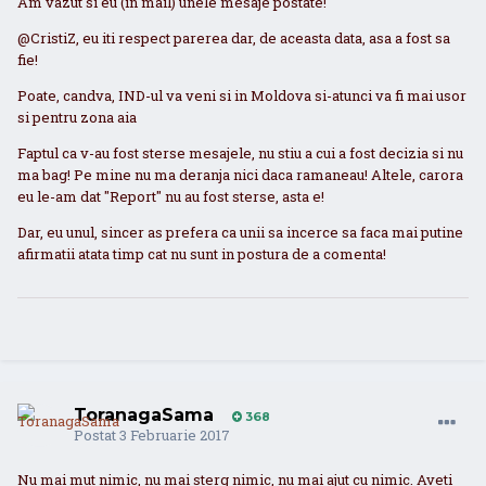
Am vazut si eu (in mail) unele mesaje postate!
@CristiZ, eu iti respect parerea dar, de aceasta data, asa a fost sa
fie!
Poate, candva, IND-ul va veni si in Moldova si-atunci va fi mai usor
si pentru zona aia
Faptul ca v-au fost sterse mesajele, nu stiu a cui a fost decizia si nu
ma bag! Pe mine nu ma deranja nici daca ramaneau! Altele, carora
eu le-am dat "Report" nu au fost sterse, asta e!
Dar, eu unul, sincer as prefera ca unii sa incerce sa faca mai putine
afirmatii atata timp cat nu sunt in postura de a comenta!
ToranagaSama
368
Postat
3 Februarie 2017
Nu mai mut nimic, nu mai sterg nimic, nu mai ajut cu nimic. Aveti