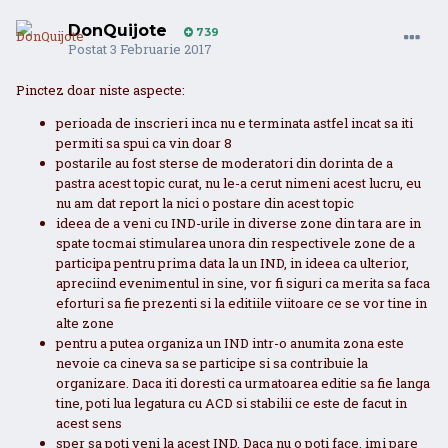
DonQuijote
739
Postat
3 Februarie 2017
Pinctez doar niste aspecte:
perioada de inscrieri inca nu e terminata astfel incat sa iti
permiti sa spui ca vin doar 8
postarile au fost sterse de moderatori din dorinta de a
pastra acest topic curat, nu le-a cerut nimeni acest lucru, eu
nu am dat report la nici o postare din acest topic
ideea de a veni cu IND-urile in diverse zone din tara are in
spate tocmai stimularea unora din respectivele zone de a
participa pentru prima data la un IND, in ideea ca ulterior,
apreciind evenimentul in sine, vor fi siguri ca merita sa faca
eforturi sa fie prezenti si la editiile viitoare ce se vor tine in
alte zone
pentru a putea organiza un IND intr-o anumita zona este
nevoie ca cineva sa se participe si sa contribuie la
organizare. Daca iti doresti ca urmatoarea editie sa fie langa
tine, poti lua legatura cu ACD si stabilii ce este de facut in
acest sens
sper sa poti veni la acest IND. Daca nu o poti face, imi pare