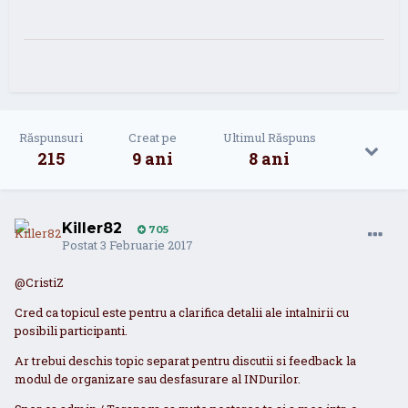
Răspunsuri
Creat pe
Ultimul Răspuns
215
9 ani
8 ani
Killer82
705
Postat
3 Februarie 2017
@CristiZ
Cred ca topicul este pentru a clarifica detalii ale intalnirii cu
posibili participanti.
Ar trebui deschis topic separat pentru discutii si feedback la
modul de organizare sau desfasurare al INDurilor.