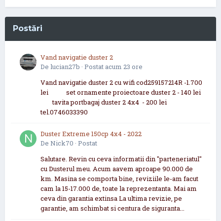
Postări
Vand navigatie duster 2
De
lucian27b
·
Postat
acum 23 ore
Vand navigatie duster 2 cu wifi cod259157214R -1.700
lei set ornamente proiectoare duster 2 - 140 lei
tavita portbagaj duster 2 4x4 - 200 lei
tel.0746033390
Duster Extreme 150cp 4x4 - 2022
De
Nick70
·
Postat
Salutare. Revin cu ceva informatii din "parteneriatul"
cu Dusterul meu. Acum aavem aproape 90.000 de
km. Masina se comporta bine, reviziile le-am facut
cam la 15-17.000 de, toate la reprezentanta. Mai am
ceva din garantia extinsa La ultima revizie, pe
garantie, am schimbat si centura de siguranta...