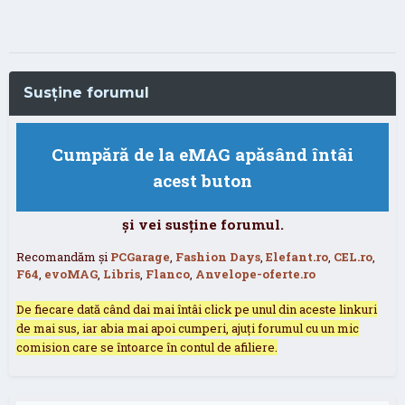
Susține forumul
Cumpără de la eMAG apăsând întâi
acest buton
și vei susține forumul.
Recomandăm și
PCGarage
,
Fashion Days
,
Elefant.ro
,
CEL.ro
,
F64
,
evoMAG
,
Libris
,
Flanco
,
Anvelope-oferte.ro
De fiecare dată când dai mai întâi click pe unul din aceste linkuri
de mai sus, iar abia mai apoi cumperi, ajuți forumul cu un mic
comision care se întoarce în contul de afiliere.