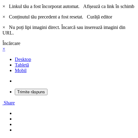
×
Linkul tău a fost încorporat automat.
Afișează ca link în schimb
×
Conținutul tău precedent a fost resetat.
Curăță editor
×
Nu poți lipi imagini direct. Încarcă sau inserează imagini din
URL.
Încărcare
×
Desktop
Tabletă
Mobil
Trimite răspuns
Share