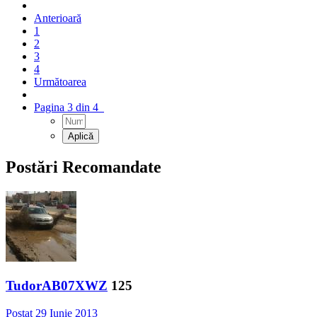
Anterioară
1
2
3
4
Următoarea
Pagina 3 din 4
Postări Recomandate
TudorAB07XWZ
125
Postat
29 Iunie 2013