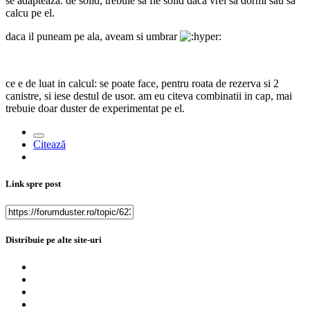
se adapteaza. de solid, trebuie sa fie solid daca vrei sa dormi sau sa
calcu pe el.
daca il puneam pe ala, aveam si umbrar
ce e de luat in calcul: se poate face, pentru roata de rezerva si 2
canistre, si iese destul de usor. am eu citeva combinatii in cap, mai
trebuie doar duster de experimentat pe el.
Citează
Link spre post
Distribuie pe alte site-uri