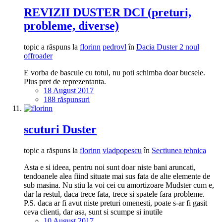
REVIZII DUSTER DCI (preturi,
probleme, diverse)
topic a răspuns la
florinn
pedrovl
în
Dacia Duster 2 noul
offroader
E vorba de bascule cu totul, nu poti schimba doar bucsele.
Plus pret de reprezentanta.
18 August 2017
188 răspunsuri
scuturi Duster
topic a răspuns la
florinn
vladpopescu
în
Sectiunea tehnica
Asta e si ideea, pentru noi sunt doar niste bani aruncati,
tendoanele alea fiind situate mai sus fata de alte elemente de
sub masina. Nu stiu la voi cei cu amortizoare Mudster cum e,
dar la restul, daca trece fata, trece si spatele fara probleme.
P.S. daca ar fi avut niste preturi omenesti, poate s-ar fi gasit
ceva clienti, dar asa, sunt si scumpe si inutile
10 August 2017