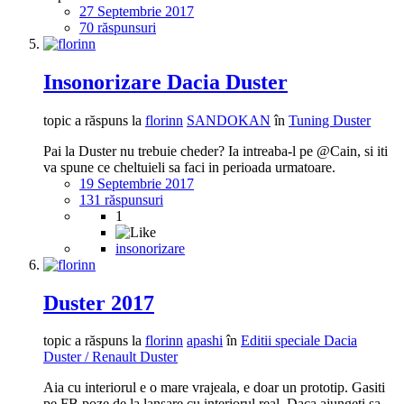
27 Septembrie 2017
70 răspunsuri
Insonorizare Dacia Duster
topic a răspuns la
florinn
SANDOKAN
în
Tuning Duster
Pai la Duster nu trebuie cheder? Ia intreaba-l pe @Cain, si iti
va spune ce cheltuieli sa faci in perioada urmatoare.
19 Septembrie 2017
131 răspunsuri
1
insonorizare
Duster 2017
topic a răspuns la
florinn
apashi
în
Editii speciale Dacia
Duster / Renault Duster
Aia cu interiorul e o mare vrajeala, e doar un prototip. Gasiti
pe FB poze de la lansare cu interiorul real. Daca ajungeti sa