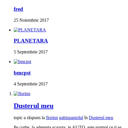
fred
25 Noiembrie 2017
PLANETARA
5 Septembrie 2017
bmcpst
4 Septembrie 2017
Dusterul meu
topic a răspuns la
florinn
gabispaniolul
în
Dusterul meu
Pe curbe, la aderenta scazuta, in AUTO, este normal ce ti se