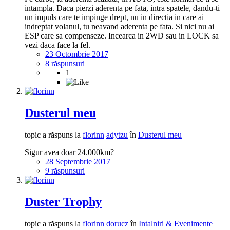
intampla. Daca pierzi aderenta pe fata, intra spatele, dandu-ti
un impuls care te impinge drept, nu in directia in care ai
indreptat volanul, tu neavand aderenta pe fata. Si nici nu ai
ESP care sa compenseze. Incearca in 2WD sau in LOCK sa
vezi daca face la fel.
23 Octombrie 2017
8 răspunsuri
1
Dusterul meu
topic a răspuns la
florinn
adytzu
în
Dusterul meu
Sigur avea doar 24.000km?
28 Septembrie 2017
9 răspunsuri
Duster Trophy
topic a răspuns la
florinn
dorucz
în
Intalniri & Evenimente