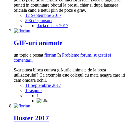
puneti in continuare bbotul la prostii chiar si dupa lansarea
oficiala cand e netul plin de poze e grav.
12 Septembrie 2017
296 răspunsuri
dacia duster 2017
GIF-uri animate
un topic a postat
florinn
în
Probleme forum, sugestii si
comentarii
S-ar putea bloca cumva gif-urile animate de la poza
utilizatorului? Ca exemplu este colegul cu mata neagra care iti
cam omoara ochii.
11 Septembrie 2017
1 răspuns
1
Duster 2017