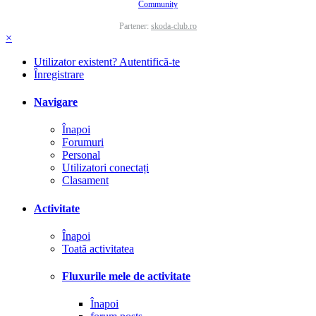
Community
Partener:
skoda-club.ro
×
Utilizator existent? Autentifică-te
Înregistrare
Navigare
Înapoi
Forumuri
Personal
Utilizatori conectați
Clasament
Activitate
Înapoi
Toată activitatea
Fluxurile mele de activitate
Înapoi