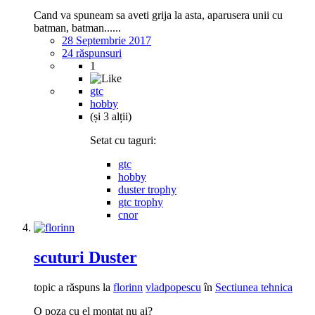
Cand va spuneam sa aveti grija la asta, aparusera unii cu
batman, batman......
28 Septembrie 2017
24 răspunsuri
1
gtc
hobby
(și 3 alții)
Setat cu taguri:
gtc
hobby
duster trophy
gtc trophy
cnor
scuturi Duster
topic a răspuns la
florinn
vladpopescu
în
Sectiunea tehnica
O poza cu el montat nu ai?