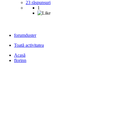
23 răspunsuri
1
forumduster
Toată activitatea
Acasă
florinn