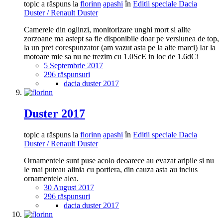
topic a răspuns la
florinn
apashi
în
Editii speciale Dacia
Duster / Renault Duster
Camerele din oglinzi, monitorizare unghi mort si allte
zorzoane ma astept sa fie disponibile doar pe versiunea de top,
la un pret corespunzator (am vazut asta pe la alte marci) Iar la
motoare mie sa nu ne trezim cu 1.0ScE in loc de 1.6dCi
5 Septembrie 2017
296 răspunsuri
dacia duster 2017
Duster 2017
topic a răspuns la
florinn
apashi
în
Editii speciale Dacia
Duster / Renault Duster
Ornamentele sunt puse acolo deoarece au evazat aripile si nu
le mai puteau alinia cu portiera, din cauza asta au inclus
ornamentele alea.
30 August 2017
296 răspunsuri
dacia duster 2017