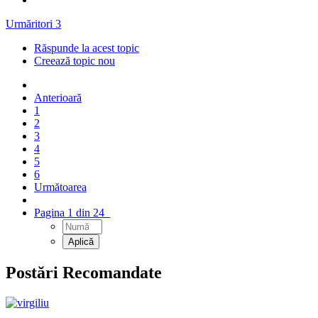
Urmăritori
3
Răspunde la acest topic
Creează topic nou
Anterioară
1
2
3
4
5
6
Următoarea
Pagina 1 din 24
Postări Recomandate