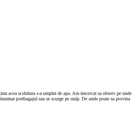
exista acea scobitura s-a umplut de apa. Am imcercat sa observ pe unde
 iluminat portbagajul sau se scurge pe stalp. De unde poate sa provina