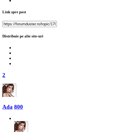
Link spre post
Distribuie pe alte site-uri
2
Ada
800