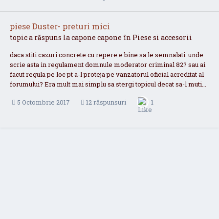
piese Duster- preturi mici
topic a răspuns la
capone
capone
în
Piese si accesorii
daca stiti cazuri concrete cu repere e bine sa le semnalati. unde
scrie asta in regulament domnule moderator criminal 82? sau ai
facut regula pe loc pt a-l proteja pe vanzatorul oficial acreditat al
forumului? Era mult mai simplu sa stergi topicul decat sa-l muti...
5 Octombrie 2017
12 răspunsuri
1