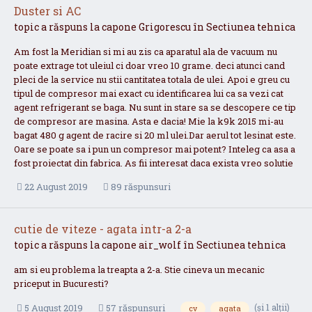
Duster si AC
topic a răspuns la
capone
Grigorescu
în
Sectiunea tehnica
Am fost la Meridian si mi au zis ca aparatul ala de vacuum nu
poate extrage tot uleiul ci doar vreo 10 grame. deci atunci cand
pleci de la service nu stii cantitatea totala de ulei. Apoi e greu cu
tipul de compresor mai exact cu identificarea lui ca sa vezi cat
agent refrigerant se baga. Nu sunt in stare sa se descopere ce tip
de compresor are masina. Asta e dacia! Mie la k9k 2015 mi-au
bagat 480 g agent de racire si 20 ml ulei.Dar aerul tot lesinat este.
Oare se poate sa i pun un compresor mai potent? Inteleg ca asa a
fost proiectat din fabrica. As fii interesat daca exista vreo solutie
22 August 2019
89 răspunsuri
cutie de viteze - agata intr-a 2-a
topic a răspuns la
capone
air_wolf
în
Sectiunea tehnica
am si eu problema la treapta a 2-a. Stie cineva un mecanic
priceput in Bucuresti?
(și 1 alții)
5 August 2019
57 răspunsuri
cv
agata