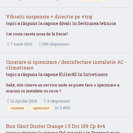
Vibratii suspensie + directie pe viraj
topic a răspuns la
capone
djvali
în
Sectiunea tehnica
Cat costa caseta noua de la Dacia?
7 Iunie 2019
188 răspunsuri
Curatare si igienizare / dezinfectare instalatie AC -
climatizare
topic a răspuns la
capone
Killer82
în
Intretinere
Salut, stie cineva un service unde se poate face o igienizare a
masinii cu instalatie cu ozon ?
12 Aprilie 2018
4 răspunsuri
(și 2 alții)
curatare
igienizare
Bun Găsit Duster Orange 1.5 Dci 109 Cp 4×4
topic a răspuns la
capone
PrLaurentiu
în
Dusterul meu