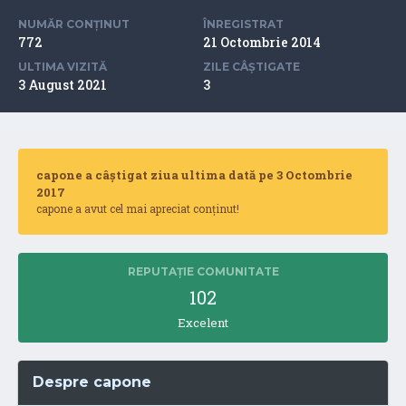
NUMĂR CONȚINUT
ÎNREGISTRAT
772
21 Octombrie 2014
ULTIMA VIZITĂ
ZILE CÂȘTIGATE
3 August 2021
3
capone a câștigat ziua ultima dată pe 3 Octombrie
2017
capone a avut cel mai apreciat conținut!
REPUTAȚIE COMUNITATE
102
Excelent
Despre capone