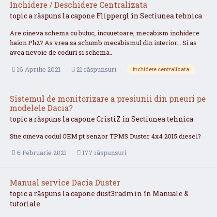
Inchidere / Deschidere Centralizata
topic a răspuns la
capone
Flippergl
în
Sectiunea tehnica
Are cineva schema cu butuc, incuuetoare, mecabism inchidere
haion Ph2? As vrea sa schumb mecabismul din interior... Si as
avea nevoie de coduri si schema..
16 Aprilie 2021
21 răspunsuri
inchidere centralizata
Sistemul de monitorizare a presiunii din pneuri pe
modelele Dacia?
topic a răspuns la
capone
CristiZ
în
Sectiunea tehnica
Stie cineva codul OEM pt senzor TPMS Duster 4x4 2015 diesel?
6 Februarie 2021
177 răspunsuri
Manual service Dacia Duster
topic a răspuns la
capone
dust3radmin
în
Manuale &
tutoriale