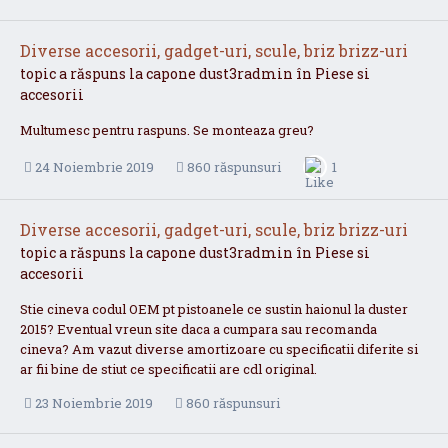
Diverse accesorii, gadget-uri, scule, briz brizz-uri
topic a răspuns la
capone
dust3radmin
în
Piese si
accesorii
Multumesc pentru raspuns. Se monteaza greu?
24 Noiembrie 2019
860 răspunsuri
1
Diverse accesorii, gadget-uri, scule, briz brizz-uri
topic a răspuns la
capone
dust3radmin
în
Piese si
accesorii
Stie cineva codul OEM pt pistoanele ce sustin haionul la duster
2015? Eventual vreun site daca a cumpara sau recomanda
cineva? Am vazut diverse amortizoare cu specificatii diferite si
ar fii bine de stiut ce specificatii are cdl original.
23 Noiembrie 2019
860 răspunsuri