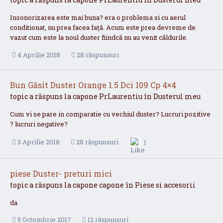
Insonorizarea este mai buna? era o problema si cu aerul
conditionat, nu prea facea față. Acum este prea devreme de
vazut cum este la noul duster fiindcă nu au venit căldurile.
4 Aprilie 2018
28 răspunsuri
Bun Găsit Duster Orange 1.5 Dci 109 Cp 4×4
topic a răspuns la
capone
PrLaurentiu
în
Dusterul meu
Cum vi se pare in comparatie cu vechiul duster? Lucruri pozitive
? lucruri negative?
3 Aprilie 2018
28 răspunsuri
1
piese Duster- preturi mici
topic a răspuns la
capone
capone
în
Piese si accesorii
da
5 Octombrie 2017
12 răspunsuri