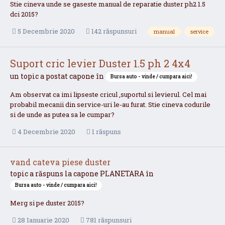
Stie cineva unde se gaseste manual de reparatie duster ph2 1.5
dci 2015?
5 Decembrie 2020
142 răspunsuri
manual
service
Suport cric levier Duster 1.5 ph 2 4x4
un topic a postat
capone
în
Bursa auto - vinde / cumpara aici!
Am observat ca imi lipseste cricul ,suportul si levierul. Cel mai
probabil mecanii din service-uri le-au furat. Stie cineva codurile
si de unde as putea sa le cumpar?
4 Decembrie 2020
1 răspuns
vand cateva piese duster
topic a răspuns la
capone
PLANETARA
în
Bursa auto - vinde / cumpara aici!
Merg si pe duster 2015?
28 Ianuarie 2020
781 răspunsuri