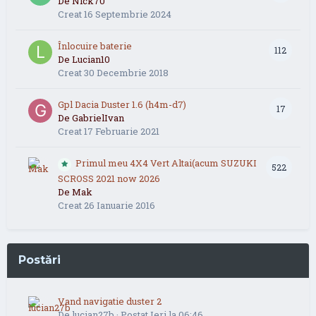
De
Nick70
Creat
16 Septembrie 2024
Înlocuire baterie
112
De
Lucian10
Creat
30 Decembrie 2018
Gpl Dacia Duster 1.6 (h4m-d7)
17
De
GabrielIvan
Creat
17 Februarie 2021
Primul meu 4X4 Vert Altai(acum SUZUKI
522
SCROSS 2021 now 2026
De
Mak
Creat
26 Ianuarie 2016
Postări
Vand navigatie duster 2
De
lucian27b
·
Postat
Ieri la 06:46