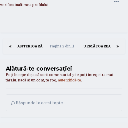
verifica inaltimea profilului......
ANTERIOARĂ
Pagina 2 din 11
URMĂTOAREA
Alătură-te conversației
Poți începe deja să scrii comentariul și te poți înregistra mai
târziu. Dacă ai un cont, te rog,
autentifică-te
.
Răspunde la acest topic...