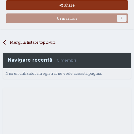
Share
Urmăritori
0
Mergi la listare topic-uri
Navigare recentă
0 membri
Nici un utilizator înregistrat nu vede această pagină.