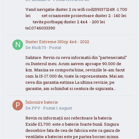
Vand navigatie duster 2 cu wifi cod259157214R -1.700
lei set ornamente proiectoare duster 2 - 140 lei
tavita portbagaj duster 2 4x4 - 200 lei
tel.0746033390
Duster Extreme 150cp 4x4 - 2022
De
Nick70
·
Postat
Salutare. Revin cu ceva informatii din "parteneriatul"
cu Dusterul meu. Acum aavem aproape 90.000 de
km. Masina se comporta bine, reviziile le-am facut
cam la 15-17.000 de, toate la reprezentanta. Mai am
ceva din garantia extinsa La ultima revizie, pe
garantie, am schimbat si centura de siguranta...
Înlocuire baterie
De
PPV
·
Postat
1 August
Revin cu informații noi referitoare la bateria
Exide EL700: este o baterie foarte bună. Singura
deosebire fata de cea de fabrica este ca gaura de
ventilatie a bateriei este pe partea bornei minus.