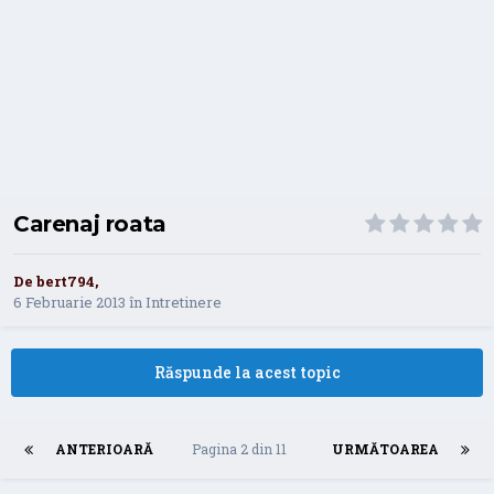
Carenaj roata
De
bert794
,
6 Februarie 2013
în
Intretinere
Răspunde la acest topic
ANTERIOARĂ
Pagina 2 din 11
URMĂTOAREA