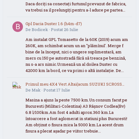
Daca doriți sa conectați furtunul prevazut de fabrica,
va trebui sa il prelungiți pentru a-l aduce pe partea...
Gpl Dacia Duster 1.6 (h4m-d7)
De
Bodicek
·
Postat
26 Iulie
Am instalat GPL Tomasetto de la 60K (2019) acum am
260K, am schimbat acum un an "plămînul'. Merge f
bine de la început, nici o ungere suplimentară, am
mers cu 150 pe autostradă fără să treaca pe benzină,
nu s-a ars nimic.Urmează un al doilea Duster cu
42000 km la bord, ce va primi o altă instalație. De...
Primul meu 4X4 Vert Altai(acum SUZUKI SCROSS
2021 now 2026
De
Mak
·
Postat
17 Iulie
Masina a ajuns la peste 7500 km.Un consum facut pe
Bucuresti (Militari-Colentina) A3 Râșnov Codlea(Bv)
6.8 l/100km.Am fost 4 adulti aprox.360 km.La
întoarcere a fost aglomerat in statiuni plus Bucuresti!
Am obținut o fisura mica la 5000 km.La acest drum
fisura a plecat așadar pe viitor trebuie...