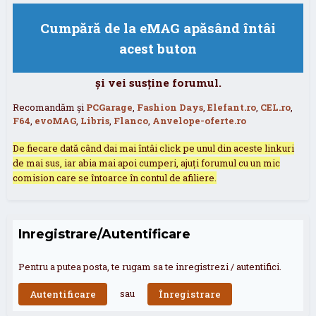
Cumpără de la eMAG apăsând întâi
acest buton
și vei susține forumul.
Recomandăm și
PCGarage
,
Fashion Days
,
Elefant.ro
,
CEL.ro
,
F64
,
evoMAG
,
Libris
,
Flanco
,
Anvelope-oferte.ro
De fiecare dată când dai mai întâi click pe unul din aceste linkuri
de mai sus, iar abia mai apoi cumperi, ajuți forumul cu un mic
comision care se întoarce în contul de afiliere.
Inregistrare/Autentificare
Pentru a putea posta, te rugam sa te inregistrezi / autentifici.
sau
Autentificare
Înregistrare