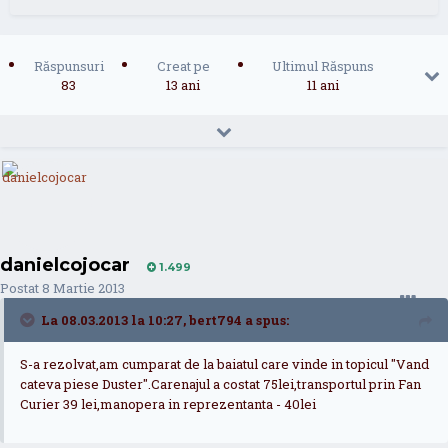
Răspunsuri
Creat pe
Ultimul Răspuns
83
13 ani
11 ani
danielcojocar
1.499
Postat
8 Martie 2013
La 08.03.2013 la 10:27, bert794 a spus:
S-a rezolvat,am cumparat de la baiatul care vinde in topicul "Vand
cateva piese Duster".Carenajul a costat 75lei,transportul prin Fan
Curier 39 lei,manopera in reprezentanta - 40lei