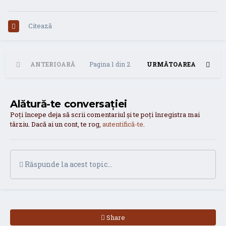
Citează
ANTERIOARĂ
Pagina 1 din 2
URMĂTOAREA
Alătură-te conversației
Poți începe deja să scrii comentariul și te poți înregistra mai
târziu. Dacă ai un cont, te rog,
autentifică-te
.
Răspunde la acest topic...
Share