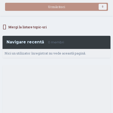
Urmăritori
0
Mergi la listare topic-uri
Navigare recentă
0 membri
Nici un utilizator înregistrat nu vede această pagină.