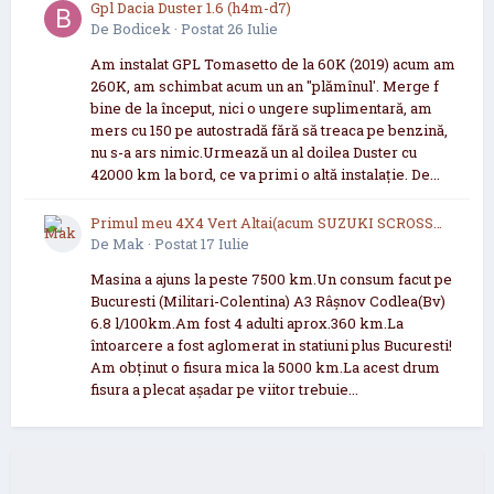
Gpl Dacia Duster 1.6 (h4m-d7)
De
Bodicek
·
Postat
26 Iulie
Am instalat GPL Tomasetto de la 60K (2019) acum am
260K, am schimbat acum un an "plămînul'. Merge f
bine de la început, nici o ungere suplimentară, am
mers cu 150 pe autostradă fără să treaca pe benzină,
nu s-a ars nimic.Urmează un al doilea Duster cu
42000 km la bord, ce va primi o altă instalație. De...
Primul meu 4X4 Vert Altai(acum SUZUKI SCROSS
2021 now 2026
De
Mak
·
Postat
17 Iulie
Masina a ajuns la peste 7500 km.Un consum facut pe
Bucuresti (Militari-Colentina) A3 Râșnov Codlea(Bv)
6.8 l/100km.Am fost 4 adulti aprox.360 km.La
întoarcere a fost aglomerat in statiuni plus Bucuresti!
Am obținut o fisura mica la 5000 km.La acest drum
fisura a plecat așadar pe viitor trebuie...