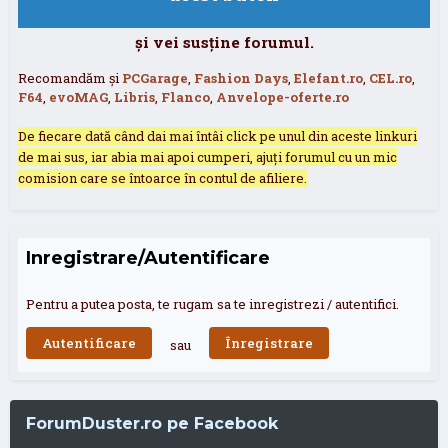
și vei susține forumul.
Recomandăm și
PCGarage
,
Fashion Days
,
Elefant.ro
,
CEL.ro
,
F64
,
evoMAG
,
Libris
,
Flanco
,
Anvelope-oferte.ro
De fiecare dată când dai mai întâi click pe unul din aceste linkuri
de mai sus, iar abia mai apoi cumperi, ajuți forumul cu un mic
comision care se întoarce în contul de afiliere.
Inregistrare/Autentificare
Pentru a putea posta, te rugam sa te inregistrezi / autentifici.
Autentificare
Înregistrare
sau
ForumDuster.ro pe Facebook