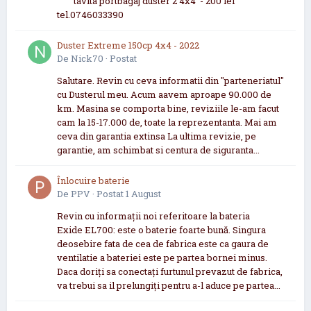
tavita portbagaj duster 2 4x4 - 200 lei
tel.0746033390
Duster Extreme 150cp 4x4 - 2022
De
Nick70
·
Postat
Salutare. Revin cu ceva informatii din "parteneriatul"
cu Dusterul meu. Acum aavem aproape 90.000 de
km. Masina se comporta bine, reviziile le-am facut
cam la 15-17.000 de, toate la reprezentanta. Mai am
ceva din garantia extinsa La ultima revizie, pe
garantie, am schimbat si centura de siguranta...
Înlocuire baterie
De
PPV
·
Postat
1 August
Revin cu informații noi referitoare la bateria
Exide EL700: este o baterie foarte bună. Singura
deosebire fata de cea de fabrica este ca gaura de
ventilatie a bateriei este pe partea bornei minus.
Daca doriți sa conectați furtunul prevazut de fabrica,
va trebui sa il prelungiți pentru a-l aduce pe partea...