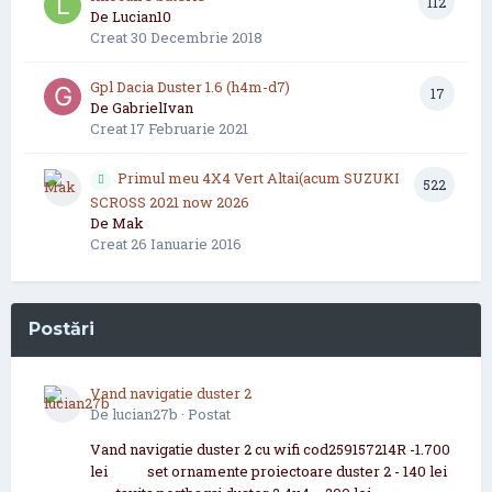
112
De
Lucian10
Creat
30 Decembrie 2018
Gpl Dacia Duster 1.6 (h4m-d7)
17
De
GabrielIvan
Creat
17 Februarie 2021
Primul meu 4X4 Vert Altai(acum SUZUKI
522
SCROSS 2021 now 2026
De
Mak
Creat
26 Ianuarie 2016
Postări
Vand navigatie duster 2
De
lucian27b
·
Postat
Vand navigatie duster 2 cu wifi cod259157214R -1.700
lei set ornamente proiectoare duster 2 - 140 lei