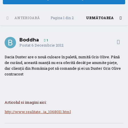
ANTERIOARĂ
Pagina 1 din 2
URMĂTOAREA
Boddha
1
Postat
6 Decembrie 2012
Dacia Duster are o nouă culoare în paletă, numită Gris Olive. Până
de curând, această nuanţă nu era oferită decât pe anumite pieţe,
dar clienţii din România pot să comande şi ei un Duster Gris Olive
contracost
Articolul si imagini aici:
http://www.realitate...ia_1068011.html