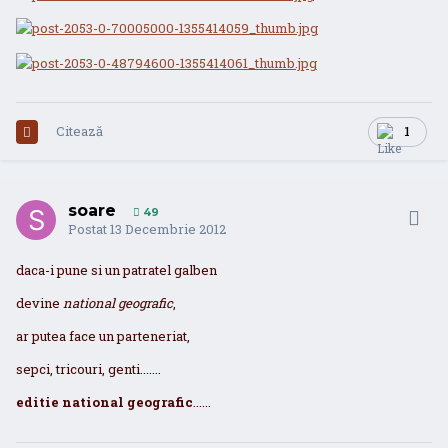
Citează
1
soare
49
Postat
13 Decembrie 2012
daca-i pune si un patratel galben
devine
national geografic
,
ar putea face un parteneriat,
sepci, tricouri, genti.......
editie national geografic
......