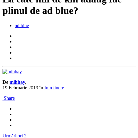
plinul de ad blue?
ad blue
De
mihhay
,
19 Februarie 2019
în
Intretinere
Share
Urmăritori
2