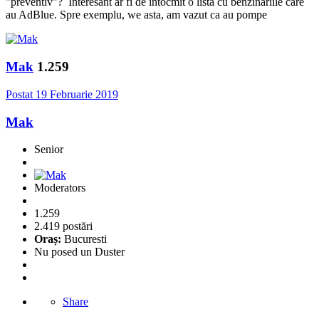
"preventiv"? Interesant ar fi de intocmit o lista cu benzinariile care
au AdBlue. Spre exemplu, we asta, am vazut ca au pompe
Mak
1.259
Postat
19 Februarie 2019
Mak
Senior
Moderators
1.259
2.419 postări
Oraș:
Bucuresti
Nu posed un Duster
Share