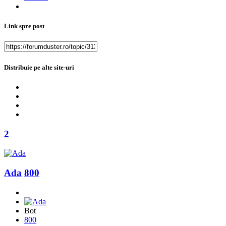
Link spre post
Distribuie pe alte site-uri
2
Ada
800
Bot
800