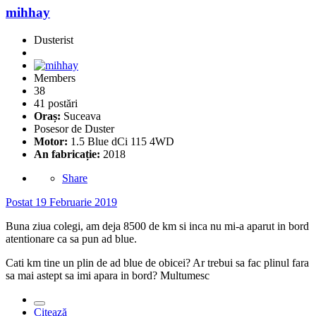
mihhay
Dusterist
Members
38
41 postări
Oraș:
Suceava
Posesor de Duster
Motor:
1.5 Blue dCi 115 4WD
An fabricație:
2018
Share
Postat
19 Februarie 2019
Buna ziua colegi, am deja 8500 de km si inca nu mi-a aparut in bord
atentionare ca sa pun ad blue.
Cati km tine un plin de ad blue de obicei? Ar trebui sa fac plinul fara
sa mai astept sa imi apara in bord? Multumesc
Citează