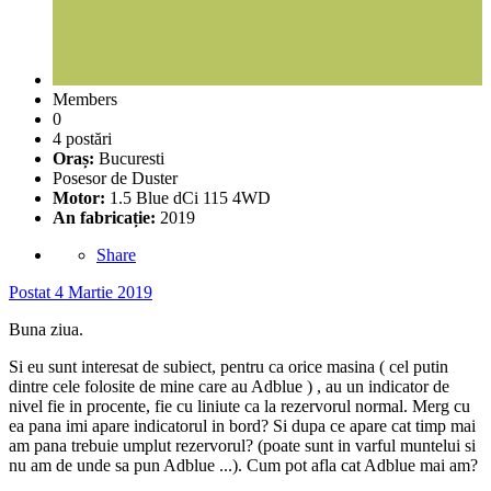
Members
0
4 postări
Oraș:
Bucuresti
Posesor de Duster
Motor:
1.5 Blue dCi 115 4WD
An fabricație:
2019
Share
Postat
4 Martie 2019
Buna ziua.
Si eu sunt interesat de subiect, pentru ca orice masina ( cel putin
dintre cele folosite de mine care au Adblue ) , au un indicator de
nivel fie in procente, fie cu liniute ca la rezervorul normal. Merg cu
ea pana imi apare indicatorul in bord? Si dupa ce apare cat timp mai
am pana trebuie umplut rezervorul? (poate sunt in varful muntelui si
nu am de unde sa pun Adblue ...). Cum pot afla cat Adblue mai am?