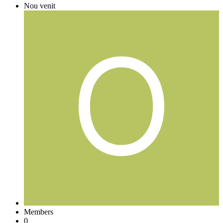
Nou venit
Members
0