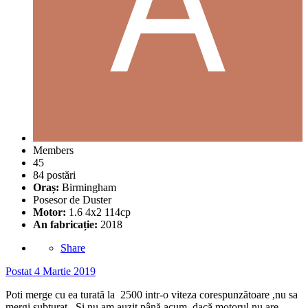
Members
45
84 postări
Oraș:
Birmingham
Posesor de Duster
Motor:
1.6 4x2 114cp
An fabricație:
2018
Share
Postat
4 Martie 2019
Poti merge cu ea turată la 2500 intr-o viteza corespunzătoare ,nu sa
mergi subturat . Si nu am auzit până acum, dacă motorul nu are