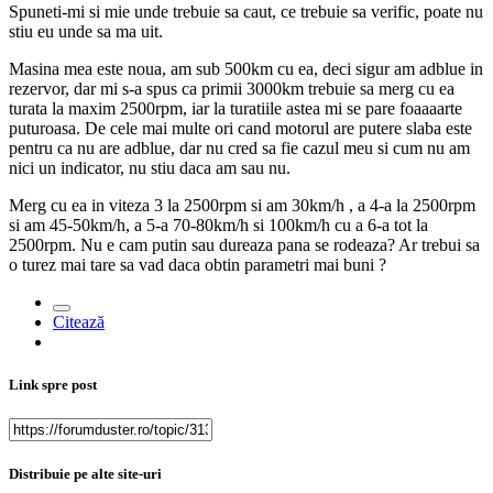
Spuneti-mi si mie unde trebuie sa caut, ce trebuie sa verific, poate nu
stiu eu unde sa ma uit.
Masina mea este noua, am sub 500km cu ea, deci sigur am adblue in
rezervor, dar mi s-a spus ca primii 3000km trebuie sa merg cu ea
turata la maxim 2500rpm, iar la turatiile astea mi se pare foaaaarte
puturoasa. De cele mai multe ori cand motorul are putere slaba este
pentru ca nu are adblue, dar nu cred sa fie cazul meu si cum nu am
nici un indicator, nu stiu daca am sau nu.
Merg cu ea in viteza 3 la 2500rpm si am 30km/h , a 4-a la 2500rpm
si am 45-50km/h, a 5-a 70-80km/h si 100km/h cu a 6-a tot la
2500rpm. Nu e cam putin sau dureaza pana se rodeaza? Ar trebui sa
o turez mai tare sa vad daca obtin parametri mai buni ?
Citează
Link spre post
Distribuie pe alte site-uri