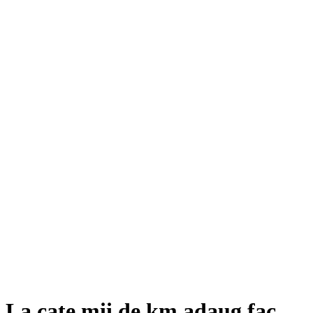
La cate mii de km adaug fac