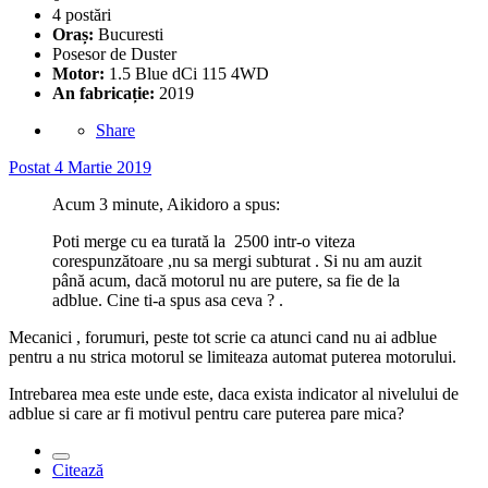
4 postări
Oraș:
Bucuresti
Posesor de Duster
Motor:
1.5 Blue dCi 115 4WD
An fabricație:
2019
Share
Postat
4 Martie 2019
Acum 3 minute, Aikidoro a spus:
Poti merge cu ea turată la 2500 intr-o viteza
corespunzătoare ,nu sa mergi subturat . Si nu am auzit
până acum, dacă motorul nu are putere, sa fie de la
adblue. Cine ti-a spus asa ceva ? .
Mecanici , forumuri, peste tot scrie ca atunci cand nu ai adblue
pentru a nu strica motorul se limiteaza automat puterea motorului.
Intrebarea mea este unde este, daca exista indicator al nivelului de
adblue si care ar fi motivul pentru care puterea pare mica?
Citează