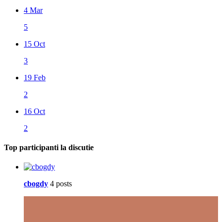
4 Mar
5
15 Oct
3
19 Feb
2
16 Oct
2
Top participanti la discutie
cbogdy
4 posts