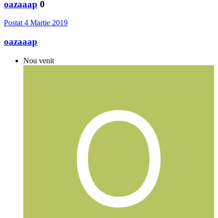
oazaaap
0
Postat
4 Martie 2019
oazaaap
Nou venit