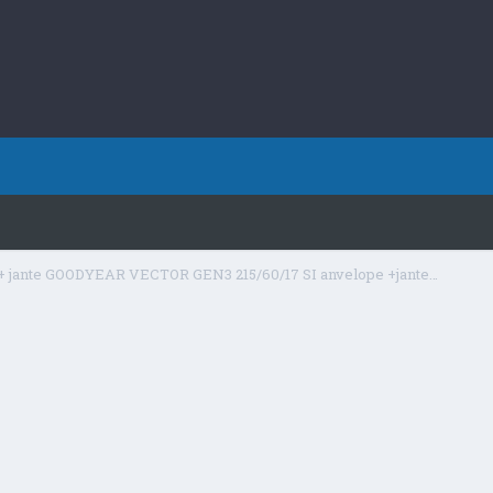
Vand anvelope + jante GOODYEAR VECTOR GEN3 215/60/17 SI anvelope +jante 215/65/16 BRIDGESTONE BLIZZARD LM 005