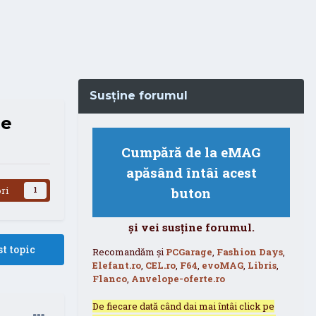
Susține forumul
pe
Cumpără de la eMAG
apăsând întâi acest
buton
ri
1
și vei susține forumul.
t topic
Recomandăm și
PCGarage
,
Fashion Days
,
Elefant.ro
,
CEL.ro
,
F64
,
evoMAG
,
Libris
,
Flanco
,
Anvelope-oferte.ro
De fiecare dată când dai mai întâi click pe