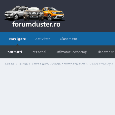
Navigare
Activitate
Clasament
Forumuri
Personal
Utilizatori conectați
Clasament
Acasă
Bursa
Bursa auto - vinde / cumpara aici!