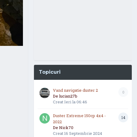
Topicuri
Vand navigatie duster 2
0
De
lucian27b
Creat
Ieri la 06:46
Duster Extreme 150cp 4x4 -
14
2022
De
Nick70
Creat
16 Septembrie 2024