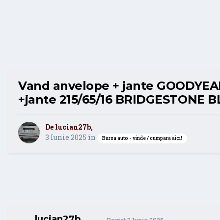
Vand anvelope + jante GOODYEAR
+jante 215/65/16 BRIDGESTONE 
De
lucian27b
,
3 Iunie 2025
în
Bursa auto - vinde / cumpara aici!
lucian27b
Postat
3 Iunie 2025