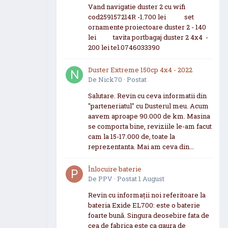
Vand navigatie duster 2 cu wifi
cod259157214R -1.700 lei set
ornamente proiectoare duster 2 - 140
lei tavita portbagaj duster 2 4x4 -
200 lei tel.0746033390
Duster Extreme 150cp 4x4 - 2022
De
Nick70
·
Postat
Salutare. Revin cu ceva informatii din
"parteneriatul" cu Dusterul meu. Acum
aavem aproape 90.000 de km. Masina
se comporta bine, reviziile le-am facut
cam la 15-17.000 de, toate la
reprezentanta. Mai am ceva din...
Înlocuire baterie
De
PPV
·
Postat
1 August
Revin cu informații noi referitoare la
bateria Exide EL700: este o baterie
foarte bună. Singura deosebire fata de
cea de fabrica este ca gaura de