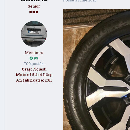
Senior
Members
99
700 postări
Oraș:
Ploiesti
Motor:
1.5 4x4 110cp
An fabricație:
2011