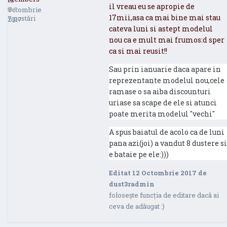
il vreau eu se apropie de
Octombrie
0
17mii,asa ca mai bine mai stau
7 postări
2017
cateva luni si astept modelul
nou ca e mult mai frumos:d sper
ca si mai reusit!!
Sau prin ianuarie daca apare in
reprezentante modelul nou,cele
ramase o sa aiba discounturi
uriase sa scape de ele si atunci
poate merita modelul "vechi"
A spus baiatul de acolo ca de luni
pana azi(joi) a vandut 8 dustere si
e bataie pe ele:)))
Editat
12 Octombrie 2017
de
dust3radmin
folosește funcția de editare dacă ai
ceva de adăugat :)