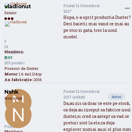
Postat
12 Octombrie
vladionut
2017
Senior
Hopa, s-a oprit productia Duster?
Deci baietii mai vand ce mai au
pe stoc si gata, trec la noul
vladionut
99
model.
Postat
12
Members
Octombrie
2017
99
255 postări
Posesor de Duster
Motor:
1.6 4x2 114cp
An fabricație:
2016
Nshk
Postat
12 Octombrie
2017
(editat)
Autor
Nou venit
Da,au zis ca doar ce este pe stock,
ca deja au inceput sa fabrice noul
duster,si cred ca astept sa vad ce
Nshk
0
preturi scot la ele,ca deja
Postat
explorer numai au,si sl plus cum
Members
12