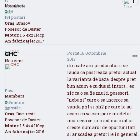
1
Members
Octombrie
2017
34
191 postări
Oraș:
Brasov
Posesor de Duster
Motor:
1.6 4x2 114cp
An fabricație:
2017
Postat
16 Octombrie
CHC
2017
Nou venit
din cate am producatorii se
lauda ca pastreaza pretul actual
la varianta de baza. despre pret
CHC
3
bun acum e cu dus si intors... eu
Postat
zic ca o sa fie multi posesori
Members
16
"nebuni" care o sa incerce sa
Octombrie
3
vanda ph1 si ph2 pe care le au
3 postări
2017
acum ca sa cumpere modelul
Oraș:
Bucuresti
Posesor de Duster
nou. ceea ce in mod normal ar
Motor:
1.5 4x4 110cp
creste numarul de oportunitati
An fabricație:
2016
si ar scadea preturile in general.