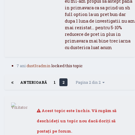
eu mi-am propus sa astept pana
in primavara ca sa prind un sh
full option la un pret bun dar
dupa 1 luna de investigatii nu am
mai rezistat... pentru 5-10%
reducere de pret in plus in
primavara mai bine trec iarna
cu dusterica luat acum
7 ani
dust3radmin
locked this topic
ANTERIOARĂ
1
2
Pagina 2 din 2
Acest topic este închis. Vă rugăm să
deschideți un topic nou dacă doriți să
postați pe forum.