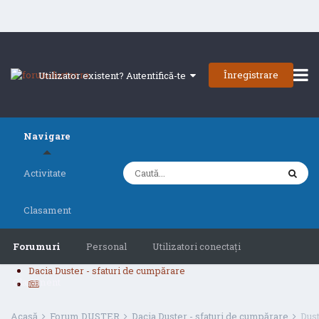
Înregistrare
Utilizator existent? Autentifică-te
Navigare
Activitate
Clasament
Forumuri
Personal
Utilizatori conectați
Dacia Duster - sfaturi de cumpărare
Clasament
Acasă
Forum DUSTER
Dacia Duster - sfaturi de cumpărare
Dust