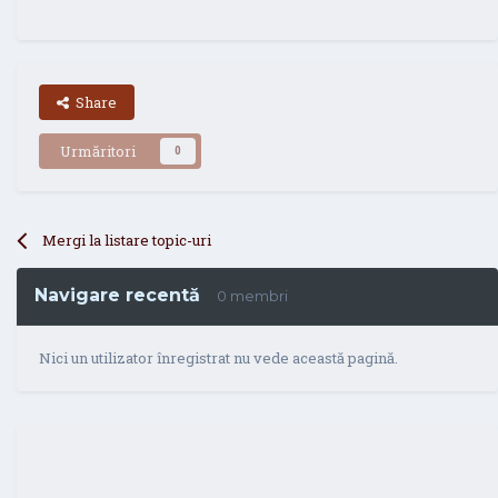
Share
Urmăritori
0
Mergi la listare topic-uri
Navigare recentă
0 membri
Nici un utilizator înregistrat nu vede această pagină.