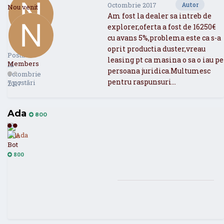
Octombrie 2017
Autor
Nou venit
Am fost la dealer sa intreb de
explorer,oferta a fost de 16250€
cu avans 5%,problema este ca s-a
Nshk
0
oprit productia duster,vreau
Postat
leasing pt ca masina o sa o iau pe
Members
12
persoana juridica.Multumesc
Octombrie
0
pentru raspunsuri...
7 postări
2017
Ada
2
800
Bot
800