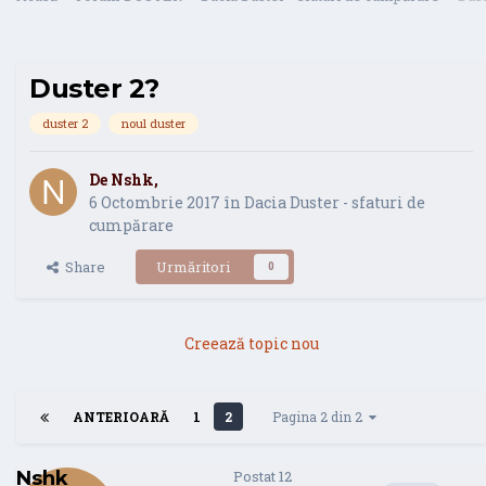
Duster 2?
duster 2
noul duster
De
Nshk
,
6 Octombrie 2017
în
Dacia Duster - sfaturi de
cumpărare
Share
Urmăritori
0
Creează topic nou
ANTERIOARĂ
1
2
Pagina 2 din 2
Nshk
Postat
12