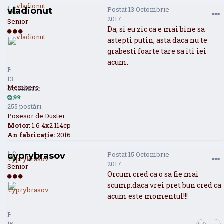
Postat
13 Octombrie
vladionut
2017
Senior
Da, si eu zic ca e mai bine sa
astepti putin, asta daca nu te
grabesti foarte tare sa iti iei
vladionut
99
acum.
Postat
13
Members
Octombrie
2017
99
255 postări
Posesor de Duster
Motor:
1.6 4x2 114cp
An fabricație:
2016
Postat
15 Octombrie
cyprybrasov
2017
Senior
Orcum cred ca o sa fie mai
scump.daca vrei pret bun cred ca
acum este momentul!!!
cyprybrasov
34
Postat
15