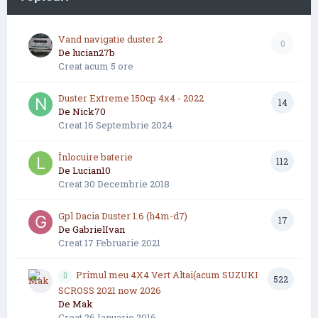
Vand navigatie duster 2
0
De
lucian27b
Creat
acum 5 ore
Duster Extreme 150cp 4x4 - 2022
14
De
Nick70
Creat
16 Septembrie 2024
Înlocuire baterie
112
De
Lucian10
Creat
30 Decembrie 2018
Gpl Dacia Duster 1.6 (h4m-d7)
17
De
GabrielIvan
Creat
17 Februarie 2021
Primul meu 4X4 Vert Altai(acum SUZUKI
522
SCROSS 2021 now 2026
De
Mak
Creat
26 Ianuarie 2016