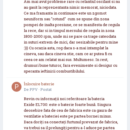
Am mai avut probleme rare cu relantiul oscilant si nu
au gasit la reprezentanta nimic memorat, niciodata.
Ce ma framanta in continuare este un zgomot
neuniform sau "rotund" cum se spune din zona
pompei de inalta presiune, ce se manifesta de regula
la rece, dar si in timpul mersului de regula in zona
1800-2000 rpm, unde mi se pare ca trage cateodata
in suturi extrem de mici, dar sesizabile pentru mine
:))) Cu ocazia asta, rog daca s-a mai intamplat la
cineva, sau daca cineva stie, cam ce ar putea fi cu
ceea ce am relatat mai sus. Multumesc. In rest,
drumuri bune tuturor, fara evenimente si desigur cu
speranta ieftinirii combustibilului.
Înlocuire baterie
De
PPV
·
Postat
Revin cu informații noi referitoare la bateria
Exide EL700: este o baterie foarte bună. Singura
deosebire fata de cea de fabrica este ca gaura de
ventilatie a bateriei este pe partea bornei minus.
Daca doriți sa conectați furtunul prevazut de fabrica,
va trebui sa il prelungiți pentru a-l aduce pe partea