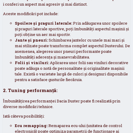
i conferi un aspect mai agresiv și mai distinct.
Aceste modificări pot include:
Spoilere și praguri laterale:
Prin adăugarea unor spoilere
și praguri laterale sportive, poți îmbunătăți aspectul mașinii și
poți obține un aer mai sportiv.
Jante și pneuri:
Schimbarea jantelor cu unele mai mari și
mai stilizate poate transforma complet aspectul Dusterului. De
asemenea, alegerea unor pneuri performante poate
îmbunătăți aderența și manevrabilitatea.
Folii și viniluri:
Aplicarea unor folii sau viniluri decorative
poate adăuga o notă de personalitate și originalitate mașinii
tale. Există o varietate largă de culori și designuri disponibile
pentru a satisface gusturile fiecăruia.
2. Tuning performanță:
Îmbunătățirea performanței Dacia Duster poate fi realizată prin
diverse modificări tehnice.
Iată câteva posibilități:
Ecu remapping:
Remaparea ecu-ului (unitatea de control
electronică) poate optimiza parametrii de funcționare ai