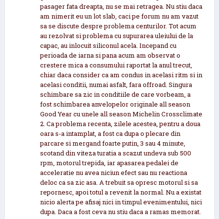
pasager fata dreapta, nu se mai retragea. Nu stiu daca
am nimerit eu un lot slab, caci pe forum nu am vazut
sa se discute despre problema centurilor. Tot acum
au rezolvat si problema cu supurarea uleiului de la
capac, au inlocuit siliconul acela. Incepand cu
perioada de iarna si pana acum am observat o
crestere mica a consumului raportat la anul trecut,
chiar daca consider ca am condus in acelasi ritm si in
acelasi conditii, numai asfalt, fara offroad. Singura
schimbare sa zic in conditiile de care vorbeam, a
fost schimbarea anvelopelor originale all season
Good Year cu unele all season Michelin Crossclimate
2. Ca problema recenta, zilele acestea, pentru a doua
oara s-a intamplat, a fost ca dupa o plecare din
parcare si mergand foarte putin, 3 sau 4 minute,
scotand din viteza turatia a scazut undeva sub 500
rpm, motorul trepida, iar apasarea pedalei de
acceleratie nu avea niciun efect sau nu reactiona
deloc ca sa zic asa. A trebuit sa opresc motorul si sa
repornesc, apoi totul a revenit la normal. Nu a existat
nicio alerta pe afisaj nici in timpul evenimentului, nici
dupa. Daca a fost ceva nu stiu daca a ramas memorat.