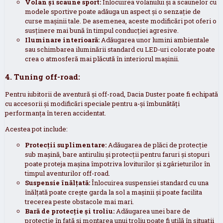
Volan și scaune sport:
Înlocuirea volanului și a scaunelor cu
modele sportive poate adăuga un aspect și o senzație de
curse mașinii tale. De asemenea, aceste modificări pot oferi o
susținere mai bună în timpul conducției agresive.
Iluminare interioară:
Adăugarea unor lumini ambientale
sau schimbarea iluminării standard cu LED-uri colorate poate
crea o atmosferă mai plăcută în interiorul mașinii.
4. Tuning off-road:
Pentru iubitorii de aventură și off-road, Dacia Duster poate fi echipată
cu accesorii și modificări speciale pentru a-și îmbunătăți
performanța în teren accidentat.
Acestea pot include:
Protecții suplimentare:
Adăugarea de plăci de protecție
sub mașină, bare antiruliu și protecții pentru faruri și stopuri
poate proteja mașina împotriva loviturilor și zgârieturilor în
timpul aventurilor off-road.
Suspensie înălțată:
Înlocuirea suspensiei standard cu una
înălțată poate crește garda la sol a mașinii și poate facilita
trecerea peste obstacole mai mari.
Bară de protecție și troliu:
Adăugarea unei bare de
protecție în față și montarea unui troliu poate fi utilă în situații