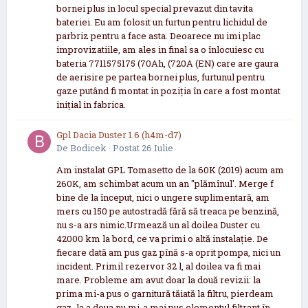
bornei plus in locul special prevazut din tavita
bateriei. Eu am folosit un furtun pentru lichidul de
parbriz pentru a face asta. Deoarece nu imi plac
improvizatiile, am ales in final sa o înlocuiesc cu
bateria 7711575175 (70Ah, (720A (EN) care are gaura
de aerisire pe partea bornei plus, furtunul pentru
gaze putând fi montat in poziția în care a fost montat
inițial in fabrica.
Gpl Dacia Duster 1.6 (h4m-d7)
De
Bodicek
·
Postat
26 Iulie
Am instalat GPL Tomasetto de la 60K (2019) acum am
260K, am schimbat acum un an "plămînul'. Merge f
bine de la început, nici o ungere suplimentară, am
mers cu 150 pe autostradă fără să treaca pe benzină,
nu s-a ars nimic.Urmează un al doilea Duster cu
42000 km la bord, ce va primi o altă instalație. De
fiecare dată am pus gaz pînă s-a oprit pompa, nici un
incident. Primil rezervor 32 l, al doilea va fi mai
mare. Probleme am avut doar la două revizii: la
prima mi-a pus o garnitură tăiată la filtru, pierdeam
gaz, la a doua nu mi-a mai pus elementul filtrant în