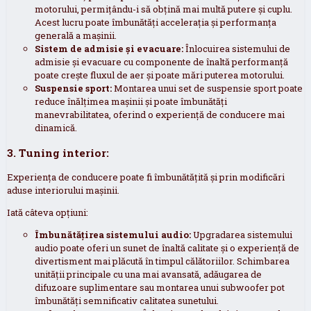
motorului, permițându-i să obțină mai multă putere și cuplu.
Acest lucru poate îmbunătăți accelerația și performanța
generală a mașinii.
Sistem de admisie și evacuare:
Înlocuirea sistemului de
admisie și evacuare cu componente de înaltă performanță
poate crește fluxul de aer și poate mări puterea motorului.
Suspensie sport:
Montarea unui set de suspensie sport poate
reduce înălțimea mașinii și poate îmbunătăți
manevrabilitatea, oferind o experiență de conducere mai
dinamică.
3. Tuning interior:
Experiența de conducere poate fi îmbunătățită și prin modificări
aduse interiorului mașinii.
Iată câteva opțiuni:
Îmbunătățirea sistemului audio:
Upgradarea sistemului
audio poate oferi un sunet de înaltă calitate și o experiență de
divertisment mai plăcută în timpul călătoriilor. Schimbarea
unității principale cu una mai avansată, adăugarea de
difuzoare suplimentare sau montarea unui subwoofer pot
îmbunătăți semnificativ calitatea sunetului.