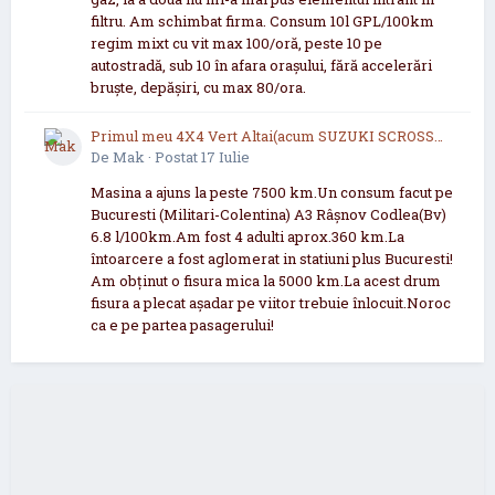
filtru. Am schimbat firma. Consum 10l GPL/100km
regim mixt cu vit max 100/oră, peste 10 pe
autostradă, sub 10 în afara orașului, fără accelerări
bruște, depășiri, cu max 80/ora.
Primul meu 4X4 Vert Altai(acum SUZUKI SCROSS
2021 now 2026
De
Mak
·
Postat
17 Iulie
Masina a ajuns la peste 7500 km.Un consum facut pe
Bucuresti (Militari-Colentina) A3 Râșnov Codlea(Bv)
6.8 l/100km.Am fost 4 adulti aprox.360 km.La
întoarcere a fost aglomerat in statiuni plus Bucuresti!
Am obținut o fisura mica la 5000 km.La acest drum
fisura a plecat așadar pe viitor trebuie înlocuit.Noroc
ca e pe partea pasagerului!