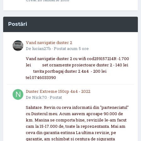
Postări
Vand navigatie duster 2
De
lucian27b
·
Postat
acum 5 ore
Vand navigatie duster 2 cu wifi cod259157214R -1.700
lei set ornamente proiectoare duster 2 - 140 lei
tavita portbagaj duster 2 4x4 - 200 lei
tel.0746033390
Duster Extreme 150cp 4x4 - 2022
De
Nick70
·
Postat
Salutare. Revin cu ceva informatii din "parteneriatul"
cu Dusterul meu. Acum aavem aproape 90.000 de
km. Masina se comporta bine, reviziile le-am facut
cam la 15-17.000 de, toate la reprezentanta. Mai am
ceva din garantia extinsa La ultima revizie, pe
garantie, am schimbat si centura de siguranta