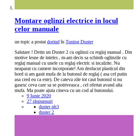
Montare oglinzi electrice in locul
celor manuale
un topic a postat
dorind
în
Tuning Duster
Salutare ! Detin un Duster 2 cu oglinzi cu reglaj manual . Din
motive lesne de inteles , m-am decis sa schimb oglinzile cu
reglaj manual cu unele cu reglaj electric si incalzite. Nu
neaparat cu camere incorporate! Am desfacut plasticul din
bord si am gasit mufa de la butonul de reglaj ( asa cel putin
asa cred eu ca este). De cateva zile tot caut butonul si nu
gasesc ceva care sa se potriveasca , cel ofertat avand alta
mufa. Ma poate ajuta cineva cu un cod al butonului.
9 Iunie 2020
27 răspunsuri
duster ph3
duster 2