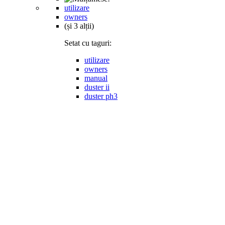
utilizare
owners
(și 3 alții)
Setat cu taguri:
utilizare
owners
manual
duster ii
duster ph3