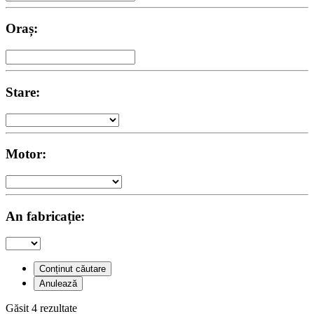
Oraș:
Stare:
Motor:
An fabricație:
Conținut căutare
Anulează
Găsit 4 rezultate