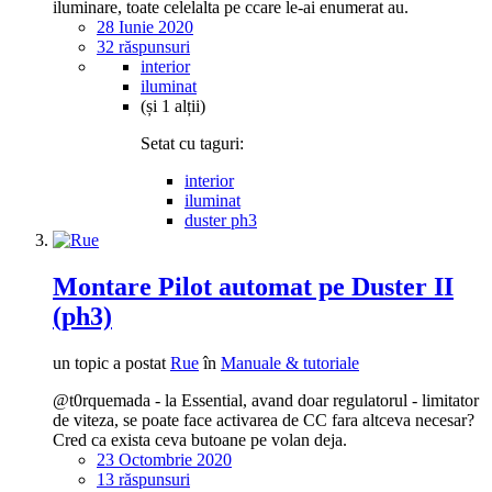
iluminare, toate celelalta pe ccare le-ai enumerat au.
28 Iunie 2020
32 răspunsuri
interior
iluminat
(și 1 alții)
Setat cu taguri:
interior
iluminat
duster ph3
Montare Pilot automat pe Duster II
(ph3)
un topic a postat
Rue
în
Manuale & tutoriale
@t0rquemada - la Essential, avand doar regulatorul - limitator
de viteza, se poate face activarea de CC fara altceva necesar?
Cred ca exista ceva butoane pe volan deja.
23 Octombrie 2020
13 răspunsuri