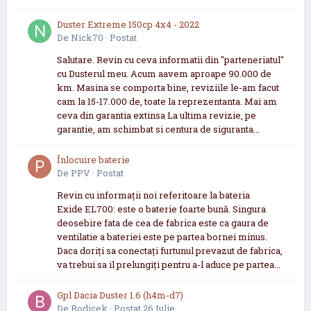
Duster Extreme 150cp 4x4 - 2022
De
Nick70
·
Postat
Salutare. Revin cu ceva informatii din "parteneriatul"
cu Dusterul meu. Acum aavem aproape 90.000 de
km. Masina se comporta bine, reviziile le-am facut
cam la 15-17.000 de, toate la reprezentanta. Mai am
ceva din garantia extinsa La ultima revizie, pe
garantie, am schimbat si centura de siguranta...
Înlocuire baterie
De
PPV
·
Postat
Revin cu informații noi referitoare la bateria
Exide EL700: este o baterie foarte bună. Singura
deosebire fata de cea de fabrica este ca gaura de
ventilatie a bateriei este pe partea bornei minus.
Daca doriți sa conectați furtunul prevazut de fabrica,
va trebui sa il prelungiți pentru a-l aduce pe partea...
Gpl Dacia Duster 1.6 (h4m-d7)
De
Bodicek
·
Postat
26 Iulie