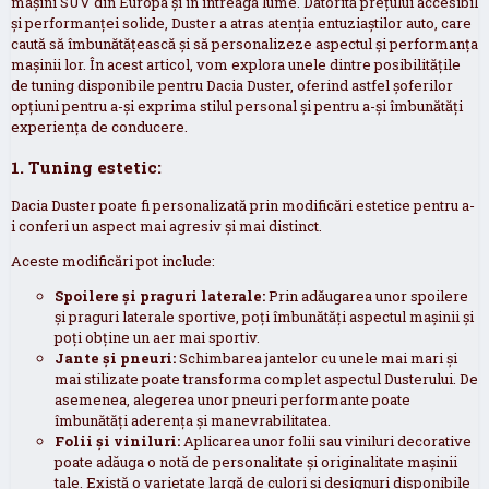
mașini SUV din Europa și în întreaga lume. Datorită prețului accesibil
și performanței solide, Duster a atras atenția entuziaștilor auto, care
caută să îmbunătățească și să personalizeze aspectul și performanța
mașinii lor. În acest articol, vom explora unele dintre posibilitățile
de tuning disponibile pentru Dacia Duster, oferind astfel șoferilor
opțiuni pentru a-și exprima stilul personal și pentru a-și îmbunătăți
experiența de conducere.
1. Tuning estetic:
Dacia Duster poate fi personalizată prin modificări estetice pentru a-
i conferi un aspect mai agresiv și mai distinct.
Aceste modificări pot include:
Spoilere și praguri laterale:
Prin adăugarea unor spoilere
și praguri laterale sportive, poți îmbunătăți aspectul mașinii și
poți obține un aer mai sportiv.
Jante și pneuri:
Schimbarea jantelor cu unele mai mari și
mai stilizate poate transforma complet aspectul Dusterului. De
asemenea, alegerea unor pneuri performante poate
îmbunătăți aderența și manevrabilitatea.
Folii și viniluri:
Aplicarea unor folii sau viniluri decorative
poate adăuga o notă de personalitate și originalitate mașinii
tale. Există o varietate largă de culori și designuri disponibile