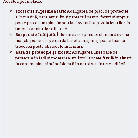
Acestea pot include:
Protecții suplimentare:
Adăugarea de plăci de protecție
sub mașină, bare antiruliu și protecții pentru faruri și stopuri
poate proteja mașina împotriva loviturilor și zgârieturilor în
timpul aventurilor off-road.
Suspensie înălțată:
Înlocuirea suspensiei standard cu una
înălțată poate crește garda la sol a mașinii și poate facilita
trecerea peste obstacole mai mari.
Bară de protecție și troliu:
Adăugarea unei bare de
protecție în față și montarea unui troliu poate fi utilă în situații
în care mașina rămâne blocată în noroi sau în teren dificil.