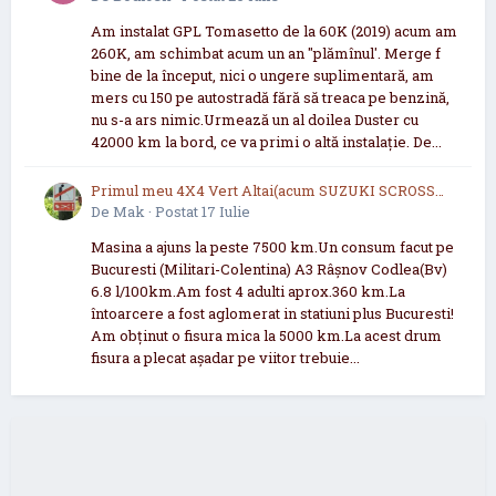
Am instalat GPL Tomasetto de la 60K (2019) acum am
260K, am schimbat acum un an "plămînul'. Merge f
bine de la început, nici o ungere suplimentară, am
mers cu 150 pe autostradă fără să treaca pe benzină,
nu s-a ars nimic.Urmează un al doilea Duster cu
42000 km la bord, ce va primi o altă instalație. De...
Primul meu 4X4 Vert Altai(acum SUZUKI SCROSS
2021 now 2026
De
Mak
·
Postat
17 Iulie
Masina a ajuns la peste 7500 km.Un consum facut pe
Bucuresti (Militari-Colentina) A3 Râșnov Codlea(Bv)
6.8 l/100km.Am fost 4 adulti aprox.360 km.La
întoarcere a fost aglomerat in statiuni plus Bucuresti!
Am obținut o fisura mica la 5000 km.La acest drum
fisura a plecat așadar pe viitor trebuie...