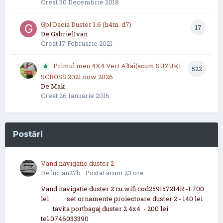
Creat
30 Decembrie 2018
Gpl Dacia Duster 1.6 (h4m-d7)
17
De
GabrielIvan
Creat
17 Februarie 2021
Primul meu 4X4 Vert Altai(acum SUZUKI
522
SCROSS 2021 now 2026
De
Mak
Creat
26 Ianuarie 2016
Postări
Vand navigatie duster 2
De
lucian27b
·
Postat
acum 23 ore
Vand navigatie duster 2 cu wifi cod259157214R -1.700
lei set ornamente proiectoare duster 2 - 140 lei
tavita portbagaj duster 2 4x4 - 200 lei
tel.0746033390