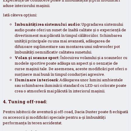
aduse interiorului mașinii.
Iată câteva opțiuni:
Îmbunătățirea sistemului audio:
Upgradarea sistemului
audio poate oferi un sunet de înaltă calitate și o experiență de
divertisment mai plăcută în timpul călătoriilor. Schimbarea
unității principale cu una mai avansată, adăugarea de
difuzoare suplimentare sau montarea unui subwoofer pot
îmbunătăți semnificativ calitatea sunetului.
Volan și scaune sport:
Înlocuirea volanului și a scaunelor cu
modele sportive poate adăuga un aspect și o senzație de
curse mașinii tale. De asemenea, aceste modificări pot oferi o
susținere mai bună în timpul conducției agresive.
Iluminare interioară:
Adăugarea unor lumini ambientale
sau schimbarea iluminării standard cu LED-uri colorate poate
crea o atmosferă mai plăcută în interiorul mașinii.
4. Tuning off-road:
Pentru iubitorii de aventură și off-road, Dacia Duster poate fi echipată
cu accesorii și modificări speciale pentru a-și îmbunătăți
performanța în teren accidentat.