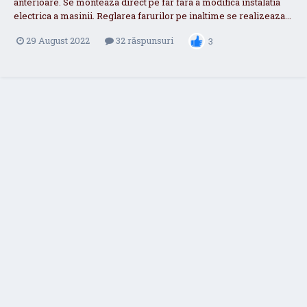
anterioare. Se monteaza direct pe far fara a modifica instalatia
electrica a masinii. Reglarea farurilor pe inaltime se realizeaza...
29 August 2022
32 răspunsuri
3