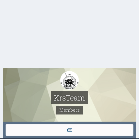
KrsTeam
Members