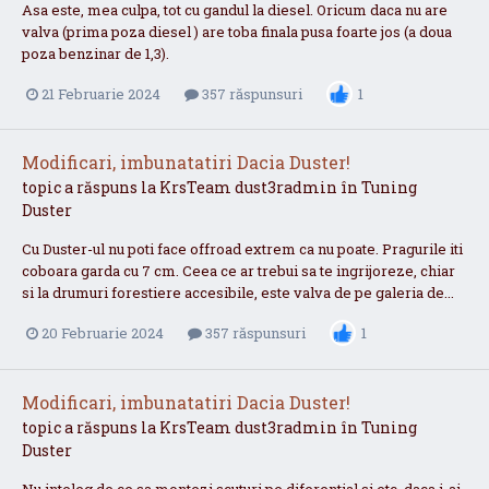
Asa este, mea culpa, tot cu gandul la diesel. Oricum daca nu are
valva (prima poza diesel ) are toba finala pusa foarte jos (a doua
poza benzinar de 1,3).
21 Februarie 2024
357 răspunsuri
1
Modificari, imbunatatiri Dacia Duster!
topic a răspuns la
KrsTeam
dust3radmin
în
Tuning
Duster
Cu Duster-ul nu poti face offroad extrem ca nu poate. Pragurile iti
coboara garda cu 7 cm. Ceea ce ar trebui sa te ingrijoreze, chiar
si la drumuri forestiere accesibile, este valva de pe galeria de...
20 Februarie 2024
357 răspunsuri
1
Modificari, imbunatatiri Dacia Duster!
topic a răspuns la
KrsTeam
dust3radmin
în
Tuning
Duster
Nu inteleg de ce sa montezi scuturi pe diferential si etc. daca i-ai