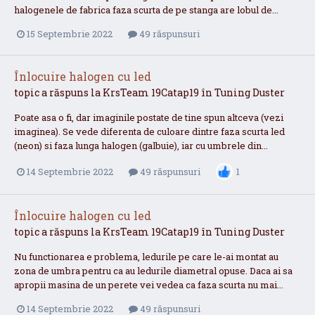
halogenele de fabrica faza scurta de pe stanga are lobul de...
15 Septembrie 2022
49 răspunsuri
Înlocuire halogen cu led
topic a răspuns la
KrsTeam
19Catap19
în
Tuning Duster
Poate asa o fi, dar imaginile postate de tine spun altceva (vezi
imaginea). Se vede diferenta de culoare dintre faza scurta led
(neon) si faza lunga halogen (galbuie), iar cu umbrele din...
14 Septembrie 2022
49 răspunsuri
1
Înlocuire halogen cu led
topic a răspuns la
KrsTeam
19Catap19
în
Tuning Duster
Nu functionarea e problema, ledurile pe care le-ai montat au
zona de umbra pentru ca au ledurile diametral opuse. Daca ai sa
apropii masina de un perete vei vedea ca faza scurta nu mai...
14 Septembrie 2022
49 răspunsuri