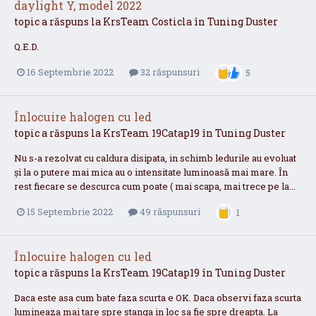
daylight Y, model 2022
topic a răspuns la
KrsTeam
Costicla
în
Tuning Duster
Q.E.D.
16 Septembrie 2022
32 răspunsuri
5
Înlocuire halogen cu led
topic a răspuns la
KrsTeam
19Catap19
în
Tuning Duster
Nu s-a rezolvat cu caldura disipata, in schimb ledurile au evoluat
și la o putere mai mica au o intensitate luminoasă mai mare. În
rest fiecare se descurca cum poate ( mai scapa, mai trece pe la...
15 Septembrie 2022
49 răspunsuri
1
Înlocuire halogen cu led
topic a răspuns la
KrsTeam
19Catap19
în
Tuning Duster
Daca este asa cum bate faza scurta e OK. Daca observi faza scurta
lumineaza mai tare spre stanga in loc sa fie spre dreapta. La