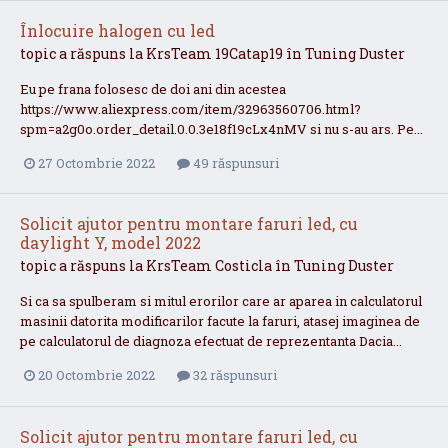
Înlocuire halogen cu led
topic a răspuns la
KrsTeam
19Catap19
în
Tuning Duster
Eu pe frana folosesc de doi ani din acestea
https://www.aliexpress.com/item/32963560706.html?
spm=a2g0o.order_detail.0.0.3e18f19cLx4nMV si nu s-au ars. Pe...
27 Octombrie 2022
49 răspunsuri
Solicit ajutor pentru montare faruri led, cu
daylight Y, model 2022
topic a răspuns la
KrsTeam
Costicla
în
Tuning Duster
Si ca sa spulberam si mitul erorilor care ar aparea in calculatorul
masinii datorita modificarilor facute la faruri, atasej imaginea de
pe calculatorul de diagnoza efectuat de reprezentanta Dacia...
20 Octombrie 2022
32 răspunsuri
Solicit ajutor pentru montare faruri led, cu