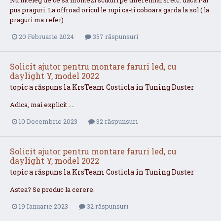
pus praguri. La offroad oricul le rupi ca-ti coboara garda la sol ( la
praguri ma refer)
20 Februarie 2024
357 răspunsuri
Solicit ajutor pentru montare faruri led, cu
daylight Y, model 2022
topic a răspuns la
KrsTeam
Costicla
în
Tuning Duster
Adica, mai explicit ....
10 Decembrie 2023
32 răspunsuri
Solicit ajutor pentru montare faruri led, cu
daylight Y, model 2022
topic a răspuns la
KrsTeam
Costicla
în
Tuning Duster
Astea? Se produc la cerere.
19 Ianuarie 2023
32 răspunsuri