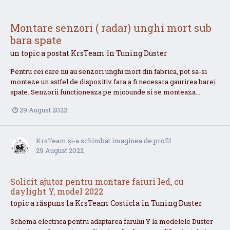
Montare senzori ( radar) unghi mort sub
bara spate
un topic a postat
KrsTeam
în
Tuning Duster
Pentru cei care nu au senzori unghi mort din fabrica, pot sa-si
monteze un astfel de dispozitiv fara a fi necesara gaurirea barei
spate. Senzorii functioneaza pe micounde si se monteaza...
29 August 2022
KrsTeam
și-a schimbat imaginea de profil
29 August 2022
Solicit ajutor pentru montare faruri led, cu
daylight Y, model 2022
topic a răspuns la
KrsTeam
Costicla
în
Tuning Duster
Schema electrica pentru adaptarea farului Y la modelele Duster