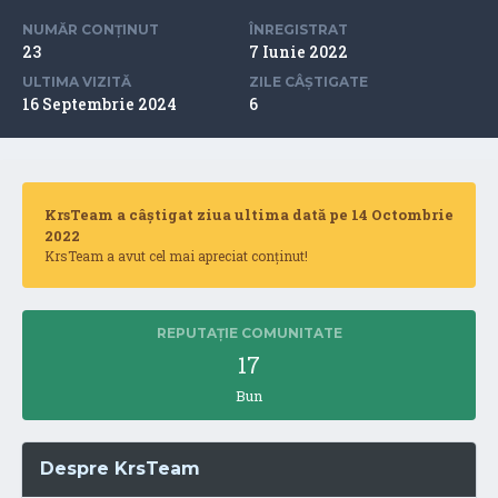
NUMĂR CONȚINUT
ÎNREGISTRAT
23
7 Iunie 2022
ULTIMA VIZITĂ
ZILE CÂȘTIGATE
16 Septembrie 2024
6
KrsTeam a câștigat ziua ultima dată pe 14 Octombrie
2022
KrsTeam a avut cel mai apreciat conținut!
REPUTAȚIE COMUNITATE
17
Bun
Despre KrsTeam