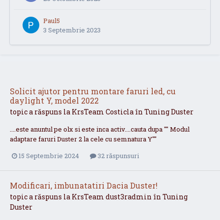
Paul5
3 Septembrie 2023
Solicit ajutor pentru montare faruri led, cu
daylight Y, model 2022
topic a răspuns la
KrsTeam
Costicla
în
Tuning Duster
....este anuntul pe olx si este inca activ....cauta dupa "" Modul
adaptare faruri Duster 2 la cele cu semnatura Y""
15 Septembrie 2024
32 răspunsuri
Modificari, imbunatatiri Dacia Duster!
topic a răspuns la
KrsTeam
dust3radmin
în
Tuning
Duster