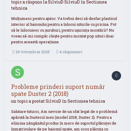
topic a răspuns la
SilviuD
SilviuD
în
Sectiunea
tehnica
Mulțumesc pentru ajutor. Va trebui deci să desfac plasticul
interior al haionului pentru a înlocui niturile cu pricina. Pot
să le înlocuiesc cu șuruburi, pentru ușurința montării? Nu
vreau să-mi cumpăr clește pentru montat pop nituri doar
pentru această operațiune.
29 Octombrie 2025
4 răspunsuri
Probleme prinderi suport număr
spate Duster 2 (2018)
un topic a postat
SilviuD
în
Sectiunea tehnica
Salutare tuturor, Am nevoie de un sfat legat de o problemă
apărută la Dusterul meu (model 2018, Duster 2). Pentru a
elimina zăngănitul produs în mers de suportul plăcuței de
înmatriculare de pe haionul spate, am scos plăcuța cu