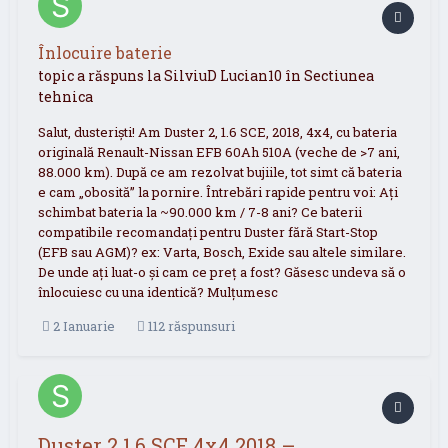
Înlocuire baterie
topic a răspuns la
SilviuD
Lucian10
în
Sectiunea
tehnica
Salut, dusteriști! Am Duster 2, 1.6 SCE, 2018, 4x4, cu bateria
originală Renault-Nissan EFB 60Ah 510A (veche de >7 ani,
88.000 km). După ce am rezolvat bujiile, tot simt că bateria
e cam „obosită” la pornire. Întrebări rapide pentru voi: Ați
schimbat bateria la ~90.000 km / 7-8 ani? Ce baterii
compatibile recomandați pentru Duster fără Start-Stop
(EFB sau AGM)? ex: Varta, Bosch, Exide sau altele similare.
De unde ați luat-o și cam ce preț a fost? Găsesc undeva să o
înlocuiesc cu una identică? Mulțumesc
2 Ianuarie
112 răspunsuri
Duster 2 1.6 SCE 4x4 2018 –