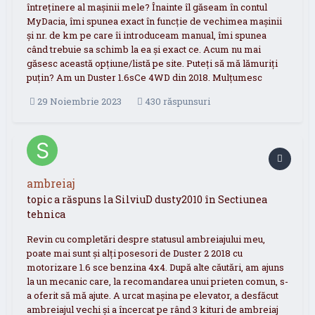
întreținere al mașinii mele? Înainte îl găseam în contul
MyDacia, îmi spunea exact în funcție de vechimea mașinii
și nr. de km pe care îi introduceam manual, îmi spunea
când trebuie sa schimb la ea și exact ce. Acum nu mai
găsesc această opțiune/listă pe site. Puteți să mă lămuriți
puțin? Am un Duster 1.6sCe 4WD din 2018. Mulțumesc
29 Noiembrie 2023
430 răspunsuri
ambreiaj
topic a răspuns la
SilviuD
dusty2010
în
Sectiunea
tehnica
Revin cu completări despre statusul ambreiajului meu,
poate mai sunt și alți posesori de Duster 2 2018 cu
motorizare 1.6 sce benzina 4x4. După alte căutări, am ajuns
la un mecanic care, la recomandarea unui prieten comun, s-
a oferit să mă ajute. A urcat mașina pe elevator, a desfăcut
ambreiajul vechi și a încercat pe rând 3 kituri de ambreiaj