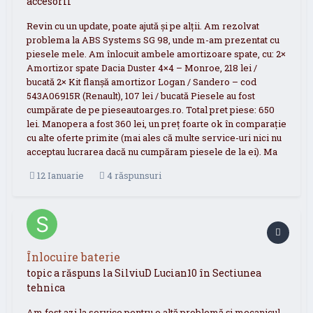
accesorii
Revin cu un update, poate ajută și pe alții. Am rezolvat
problema la ABS Systems SG 98, unde m-am prezentat cu
piesele mele. Am înlocuit ambele amortizoare spate, cu: 2×
Amortizor spate Dacia Duster 4×4 – Monroe, 218 lei /
bucată 2× Kit flanșă amortizor Logan / Sandero – cod
543A06915R (Renault), 107 lei / bucată Piesele au fost
cumpărate de pe pieseautoarges.ro. Total pret piese: 650
lei. Manopera a fost 360 lei, un preț foarte ok în comparație
cu alte oferte primite (mai ales că multe service-uri nici nu
acceptau lucrarea dacă nu cumpăram piesele de la ei). Ma
12 Ianuarie
4 răspunsuri
Înlocuire baterie
topic a răspuns la
SilviuD
Lucian10
în
Sectiunea
tehnica
Am fost azi la service pentru o altă problemă și mecanicul