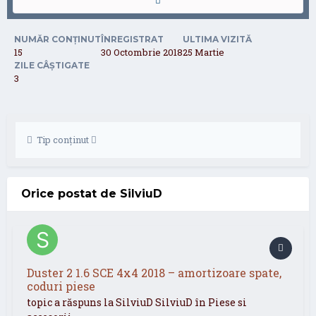
NUMĂR CONȚINUT
ÎNREGISTRAT
ULTIMA VIZITĂ
15
30 Octombrie 2018
25 Martie
ZILE CÂȘTIGATE
3
Tip conținut
Orice postat de SilviuD
Duster 2 1.6 SCE 4x4 2018 – amortizoare spate,
coduri piese
topic a răspuns la
SilviuD
SilviuD
în
Piese si