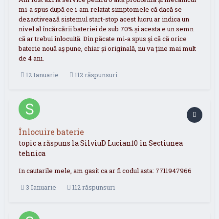
mi-a spus după ce i-am relatat simptomele că dacă se
dezactivează sistemul start-stop acest lucru ar indica un
nivel al încărcării bateriei de sub 70% și acesta e un semn
că ar trebui înlocuită. Din păcate mi-a spus și că că orice
baterie nouă aș pune, chiar și originală, nu va ține mai mult
de 4 ani.
12 Ianuarie
112 răspunsuri
Înlocuire baterie
topic a răspuns la
SilviuD
Lucian10
în
Sectiunea
tehnica
In cautarile mele, am gasit ca ar fi codul asta: 7711947966
3 Ianuarie
112 răspunsuri