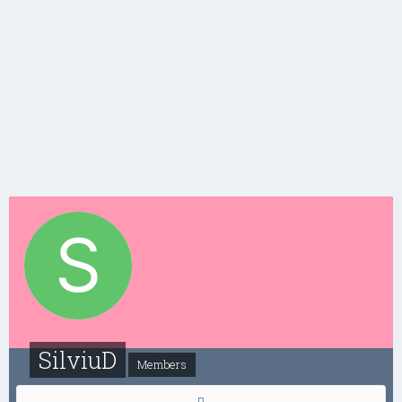
SilviuD
Members