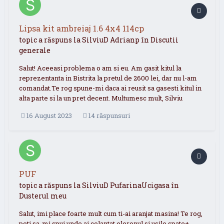
Lipsa kit ambreiaj 1.6 4x4 114cp
topic a răspuns la
SilviuD
Adrianp
în
Discutii
generale
Salut! Aceeasi problema o am si eu. Am gasit kitul la
reprezentanta in Bistrita la pretul de 2600 lei, dar nu l-am
comandat.Te rog spune-mi daca ai reusit sa gasesti kitul in
alta parte si la un pret decent. Multumesc mult, Silviu
16 August 2023
14 răspunsuri
PUF
topic a răspuns la
SilviuD
PufarinaUcigasa
în
Dusterul meu
Salut, imi place foarte mult cum ti-ai aranjat masina! Te rog,
poti sa-mi spui unde ai colantat eleronul si usile spate+