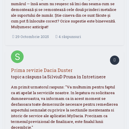
numărul — însă acum nu reușesc să îmi dau seama cum se
demontează și se remontează cele două prinderi metalice
ale suportului de număr. Știe cineva din ce sunt făcute și
cum pot fi înlocuite corect? Orice sugestie este binevenită.
Mulțumesc anticipat!
29 Octombrie 2025
4 răspunsuri
Prima revizie Dacia Duster
topic a răspuns la
SilviuD
Pruna
în
Intretinere
Am primit urmatorul raspuns: "Va multumim pentru faptul
ca ati apelat la serviciile noastre. In legatura cu solicitarea
dumneavoastra, va informam ca in acest moment se
desfasoara toate demersurile necesare pentru remedierea
aspectului semnalat cu privire la sectiunile mentenanta si
istoric de service ale aplicatiei MyDacia. Precizam ca
termenul previzional de finalizare, este finalul lunii
decembrie."