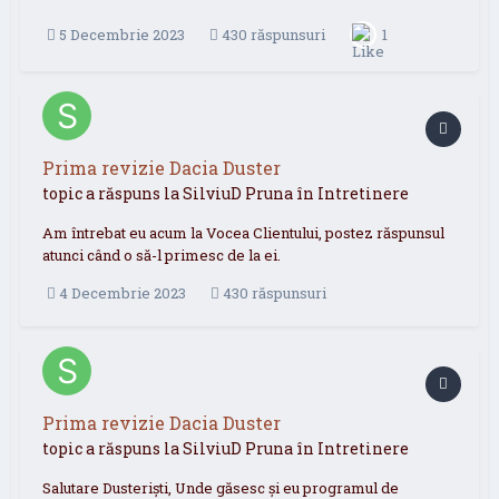
5 Decembrie 2023
430 răspunsuri
1
Prima revizie Dacia Duster
topic a răspuns la
SilviuD
Pruna
în
Intretinere
Am întrebat eu acum la Vocea Clientului, postez răspunsul
atunci când o să-l primesc de la ei.
4 Decembrie 2023
430 răspunsuri
Prima revizie Dacia Duster
topic a răspuns la
SilviuD
Pruna
în
Intretinere
Salutare Dusteriști, Unde găsesc și eu programul de