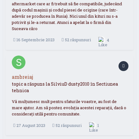
aftermarket care ar fi trebuit să fie compatibile, judecând
după codul mașinii și codul piesei de origine (care într-
adevăr se producea în Rusia). Nici unul din kituri nu s-a
potrivit și le-a returnat. Atunci a apelat la o firmă din
Suceava căro
16 Septembrie 2023
52 răspunsuri
4
ambreiaj
topic a răspuns la
SilviuD
dusty2010
în
Sectiunea
tehnica
Vă mulțumesc mult pentru sfaturile voastre, au fost de
mare ajutor. Am să postez evoluția acestei reparații, dacă o
considerați utilă pentru comunitate.
27 August 2023
52 răspunsuri
1