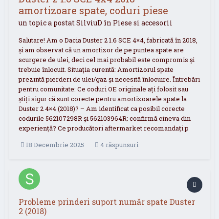
amortizoare spate, coduri piese
un topic a postat
SilviuD
în
Piese si accesorii
Salutare! Am o Dacia Duster 2 1.6 SCE 4×4, fabricată în 2018,
și am observat că un amortizor de pe puntea spate are
scurgere de ulei, deci cel mai probabil este compromis și
trebuie înlocuit. Situația curentă: Amortizorul spate
prezintă pierderi de ulei/gaz și necesită înlocuire. Întrebări
pentru comunitate: Ce coduri OE originale ați folosit sau
știți sigur că sunt corecte pentru amortizoarele spate la
Duster 2 4×4 (2018)? – Am identificat ca posibil corecte
codurile 562107298R și 562103964R; confirmă cineva din
experiență? Ce producători aftermarket recomandați p
18 Decembrie 2025
4 răspunsuri
Probleme prinderi suport număr spate Duster
2 (2018)