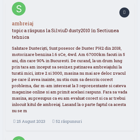
ambreiaj
topic a răspuns la
SilviuD
dusty2010
în
Sectiunea
tehnica
Salutare Dusteriști, Sunt posesor de Duster PH2 din 2018,
motorizare benzina 1.6 sCe, 4wd. Am 67000km facuti in 5
ani, din care 90% in Bucuresti. De curand, la un drum lung
prin tara am inceput sa sesizez patinarea ambreiajului la
turatii mici, intre 2 si 3000, masina nu mai are deloc zvacul
pe care il avea inainte, nu stiu cum sa descriu corect
problema, dar m-am interesat la 3 reprezentante si cateva
magazine online si am primit acelasi raspuns. Fara sa vada
masina, au presupus ca eu am evaluat corect si ca ar trebui
inlocuit kitul de ambreiaj. Lasand la o parte faptul ca acesta
nu se m
25 August 2023
52 răspunsuri