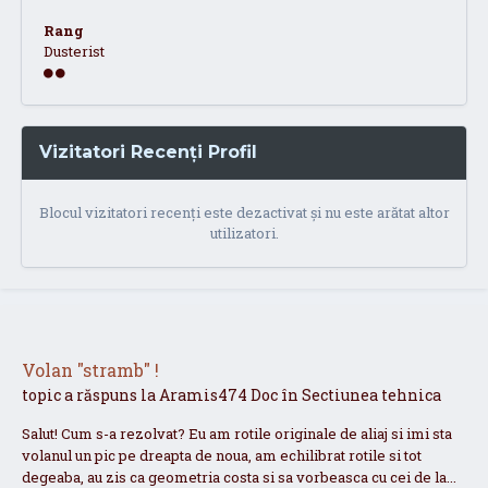
Rang
Dusterist
Vizitatori Recenți Profil
Blocul vizitatori recenți este dezactivat și nu este arătat altor
utilizatori.
Volan "stramb" !
topic a răspuns la
Aramis474
Doc
în
Sectiunea tehnica
Salut! Cum s-a rezolvat? Eu am rotile originale de aliaj si imi sta
volanul un pic pe dreapta de noua, am echilibrat rotile si tot
degeaba, au zis ca geometria costa si sa vorbeasca cu cei de la...