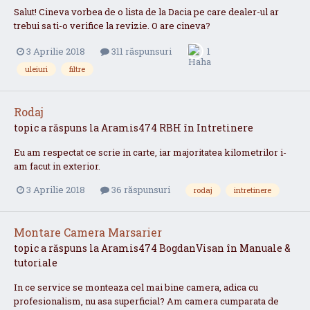
Salut! Cineva vorbea de o lista de la Dacia pe care dealer-ul ar
trebui sa ti-o verifice la revizie. O are cineva?
3 Aprilie 2018
311 răspunsuri
1
uleiuri
filtre
Rodaj
topic a răspuns la
Aramis474
RBH
în
Intretinere
Eu am respectat ce scrie in carte, iar majoritatea kilometrilor i-
am facut in exterior.
3 Aprilie 2018
36 răspunsuri
rodaj
intretinere
Montare Camera Marsarier
topic a răspuns la
Aramis474
BogdanVisan
în
Manuale &
tutoriale
In ce service se monteaza cel mai bine camera, adica cu
profesionalism, nu asa superficial? Am camera cumparata de