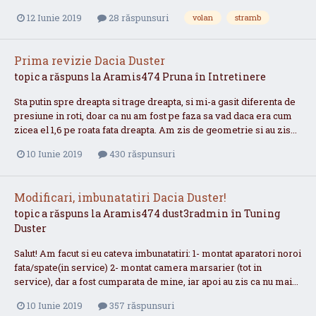
12 Iunie 2019
28 răspunsuri
volan
stramb
Prima revizie Dacia Duster
topic a răspuns la
Aramis474
Pruna
în
Intretinere
Sta putin spre dreapta si trage dreapta, si mi-a gasit diferenta de
presiune in roti, doar ca nu am fost pe faza sa vad daca era cum
zicea el 1,6 pe roata fata dreapta. Am zis de geometrie si au zis...
10 Iunie 2019
430 răspunsuri
Modificari, imbunatatiri Dacia Duster!
topic a răspuns la
Aramis474
dust3radmin
în
Tuning
Duster
Salut! Am facut si eu cateva imbunatatiri: 1- montat aparatori noroi
fata/spate(in service) 2- montat camera marsarier (tot in
service), dar a fost cumparata de mine, iar apoi au zis ca nu mai...
10 Iunie 2019
357 răspunsuri