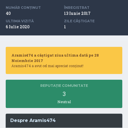
NUMĂR CONȚINUT
ÎNREGISTRAT
40
13 Iunie 2017
ULTIMA VIZITĂ
ZILE CÂȘTIGATE
6 Iulie 2020
1
Aramis474 a câștigat ziua ultima dată pe 28
Noiembrie 2017
Aramis474 a avut cel mai apreciat conținut!
REPUTAȚIE COMUNITATE
3
Neutral
Despre Aramis474