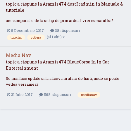
topic a răspuns la
Aramis474
dust3radmin
în
Manuale &
tutoriale
am cumparat-o de la un tip de prin ardeal, vrei numarul lui?
5 Decembrie 2017
38 răspunsuri
(și 1 alții)
tutorial
cotiera
Media Nav
topic a răspuns la
Aramis474
BlaueCorsa
în
In Car
Entertainment
Se mai face update si la altceva in afara de harti, unde se poate
vedea versiunea?
31 Iulie 2017
568 răspunsuri
medianav