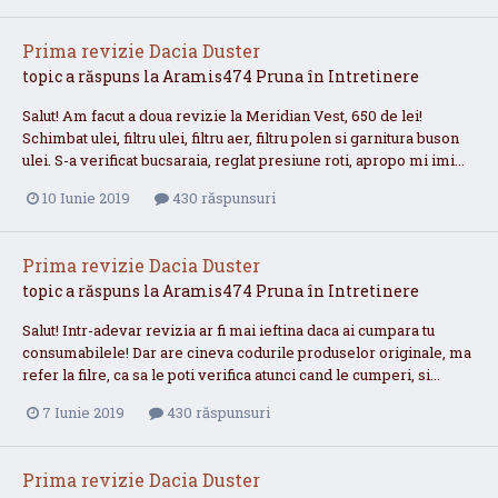
Prima revizie Dacia Duster
topic a răspuns la
Aramis474
Pruna
în
Intretinere
Salut! Am facut a doua revizie la Meridian Vest, 650 de lei!
Schimbat ulei, filtru ulei, filtru aer, filtru polen si garnitura buson
ulei. S-a verificat bucsaraia, reglat presiune roti, apropo mi imi...
10 Iunie 2019
430 răspunsuri
Prima revizie Dacia Duster
topic a răspuns la
Aramis474
Pruna
în
Intretinere
Salut! Intr-adevar revizia ar fi mai ieftina daca ai cumpara tu
consumabilele! Dar are cineva codurile produselor originale, ma
refer la filre, ca sa le poti verifica atunci cand le cumperi, si...
7 Iunie 2019
430 răspunsuri
Prima revizie Dacia Duster