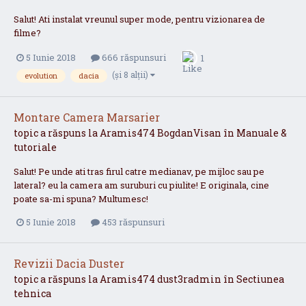
Salut! Ati instalat vreunul super mode, pentru vizionarea de
filme?
5 Iunie 2018
666 răspunsuri
1
(și 8 alții)
evolution
dacia
Montare Camera Marsarier
topic a răspuns la
Aramis474
BogdanVisan
în
Manuale &
tutoriale
Salut! Pe unde ati tras firul catre medianav, pe mijloc sau pe
lateral? eu la camera am suruburi cu piulite! E originala, cine
poate sa-mi spuna? Multumesc!
5 Iunie 2018
453 răspunsuri
Revizii Dacia Duster
topic a răspuns la
Aramis474
dust3radmin
în
Sectiunea
tehnica