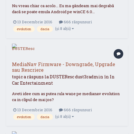
Nu vreau chiar ca acolo... Eu ma gândeam mai degrabă
dacă se poate emula Android pe winCE 6.0...
13 Decembrie 2016
666 răspunsuri
(și 8 alții)
evolution
dacia
MediaNav Firmware - Downgrade, Upgrade
sau Rescriere
topic a răspuns la
DUSTEResc
dust3radmin
în
In
Car Entertainment
Aveti idee cum as putea rula waze pe medianav evolution
ca in clipul de mai jos?
13 Decembrie 2016
666 răspunsuri
(și 8 alții)
evolution
dacia