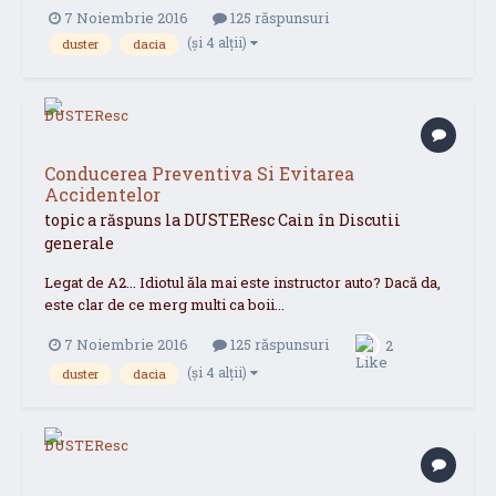
7 Noiembrie 2016
125 răspunsuri
(și 4 alții)
duster
dacia
Conducerea Preventiva Si Evitarea
Accidentelor
topic a răspuns la
DUSTEResc
Cain
în
Discutii
generale
Legat de A2... Idiotul ăla mai este instructor auto? Dacă da,
este clar de ce merg multi ca boii...
7 Noiembrie 2016
125 răspunsuri
2
(și 4 alții)
duster
dacia