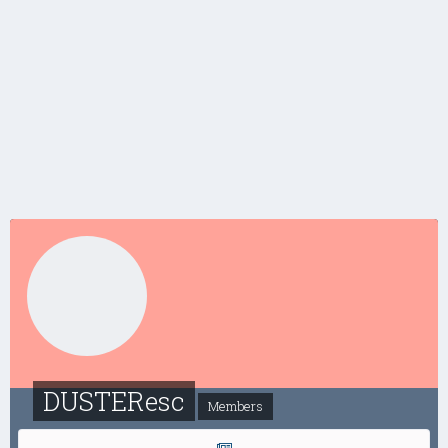
DUSTEResc
Members