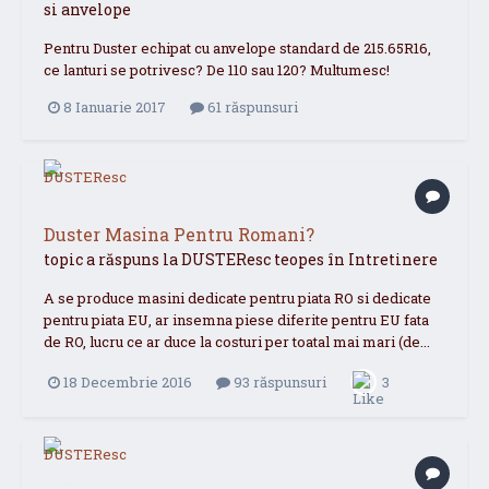
si anvelope
Pentru Duster echipat cu anvelope standard de 215.65R16,
ce lanturi se potrivesc? De 110 sau 120? Multumesc!
8 Ianuarie 2017
61 răspunsuri
Duster Masina Pentru Romani?
topic a răspuns la
DUSTEResc
teopes
în
Intretinere
A se produce masini dedicate pentru piata RO si dedicate
pentru piata EU, ar insemna piese diferite pentru EU fata
de RO, lucru ce ar duce la costuri per toatal mai mari (de...
18 Decembrie 2016
93 răspunsuri
3