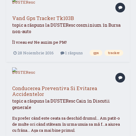
Vand Gps Tracker Tk103B
topic a răspuns la
DUSTEResc
cosminium
în
Bursa
non-auto
Îl vreau eu! Ne auzim pe PM!
28 Noiembrie 2016
1 răspuns
gps
tracker
Conducerea Preventiva Si Evitarea
Accidentelor
topic a răspuns la
DUSTEResc
Cain
în
Discutii
generale
Eu prefer când este ceata sa deschid drumul... Am patit-o
de multe ori când stăteam în urma unuia sa mă f...a aiurea
cu frâna... Așa ca mai bine primul.