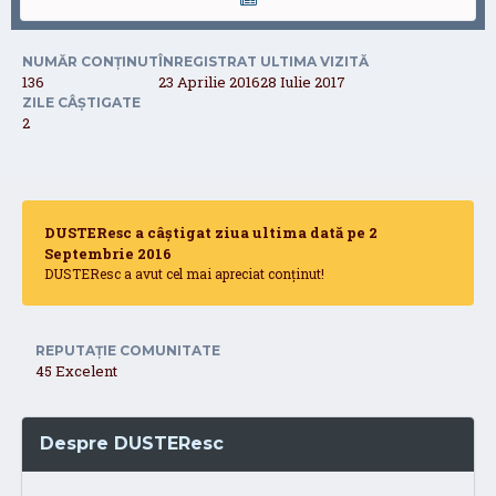
NUMĂR CONȚINUT
ÎNREGISTRAT
ULTIMA VIZITĂ
136
23 Aprilie 2016
28 Iulie 2017
ZILE CÂȘTIGATE
2
DUSTEResc a câștigat ziua ultima dată pe 2
Septembrie 2016
DUSTEResc a avut cel mai apreciat conținut!
REPUTAȚIE COMUNITATE
45
Excelent
Despre DUSTEResc