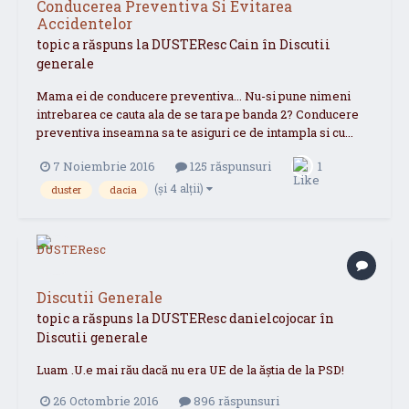
Conducerea Preventiva Si Evitarea
Accidentelor
topic a răspuns la
DUSTEResc
Cain
în
Discutii
generale
Mama ei de conducere preventiva... Nu-si pune nimeni
intrebarea ce cauta ala de se tara pe banda 2? Conducere
preventiva inseamna sa te asiguri ce de intampla si cu...
7 Noiembrie 2016
125 răspunsuri
1
(și 4 alții)
duster
dacia
Discutii Generale
topic a răspuns la
DUSTEResc
danielcojocar
în
Discutii generale
Luam .U.e mai rău dacă nu era UE de la ăștia de la PSD!
26 Octombrie 2016
896 răspunsuri