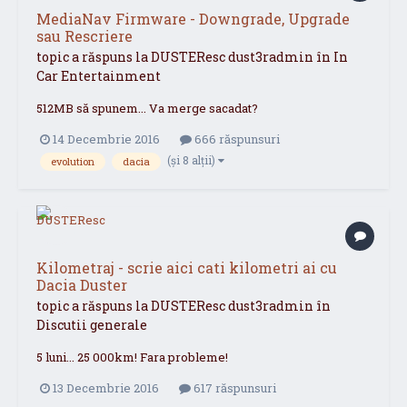
MediaNav Firmware - Downgrade, Upgrade
sau Rescriere
topic a răspuns la
DUSTEResc
dust3radmin
în
In
Car Entertainment
512MB să spunem... Va merge sacadat?
14 Decembrie 2016
666 răspunsuri
(și 8 alții)
evolution
dacia
Kilometraj - scrie aici cati kilometri ai cu
Dacia Duster
topic a răspuns la
DUSTEResc
dust3radmin
în
Discutii generale
5 luni... 25 000km! Fara probleme!
13 Decembrie 2016
617 răspunsuri