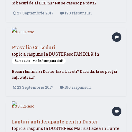
Si becuri de zi LED nu? Nu se gasesc pe piata?
27 Septembrie 2017
190 răspunsuri
Pravalia Cu Leduri
topic a răspuns la
DUSTEResc
FANECLK
în
Bursa auto - vinde / cumpara aici!
Becuri lumina zi Duster faza 2 aveți? Daca da, la ce preț și
câți wați au?
23 Septembrie 2017
190 răspunsuri
Lanturi antiderapante pentru Duster
topic a răspuns la
DUSTEResc
MariusLazea
în
Jante