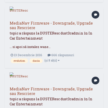
MediaNav Firmware - Downgrade, Upgrade
sau Rescriere
topic a răspuns la
DUSTEResc
dust3radmin
în
In
Car Entertainment
... si apoi să instalez waze...
13 Decembrie 2016
666 răspunsuri
(și 8 alții)
evolution
dacia
MediaNav Firmware - Downgrade, Upgrade
sau Rescriere
topic a răspuns la
DUSTEResc
dust3radmin
în
In
Car Entertainment