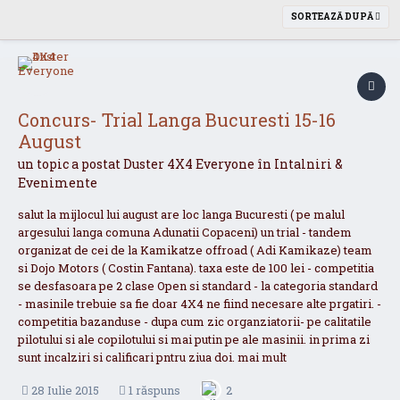
SORTEAZĂ DUPĂ
Concurs- Trial Langa Bucuresti 15-16
August
un topic a postat
Duster 4X4 Everyone
în
Intalniri &
Evenimente
salut la mijlocul lui august are loc langa Bucuresti ( pe malul
argesului langa comuna Adunatii Copaceni) un trial - tandem
organizat de cei de la Kamikatze offroad ( Adi Kamikaze) team
si Dojo Motors ( Costin Fantana). taxa este de 100 lei - competitia
se desfasoara pe 2 clase Open si standard - la categoria standard
- masinile trebuie sa fie doar 4X4 ne fiind necesare alte prgatiri. -
competitia bazanduse - dupa cum zic organziatorii- pe calitatile
pilotului si ale copilotului si mai putin pe ale masinii. in prima zi
sunt incalziri si calificari pntru ziua doi. mai mult
28 Iulie 2015
1 răspuns
2