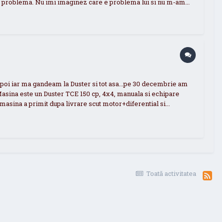
te problema. Nu imi imaginez care e problema lui si nu m-am...
apoi iar ma gandeam la Duster si tot asa...pe 30 decembrie am
. Masina este un Duster TCE 150 cp, 4x4, manuala si echipare
masina a primit dupa livrare scut motor+diferential si...
Toată activitatea