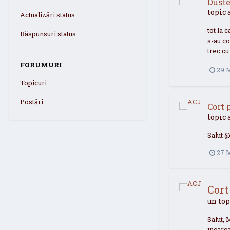
Duste
topic 
Actualizări status
tot la 
Răspunsuri status
s-au co
trec cu
FORUMURI
29 
Topicuri
Postări
Cort 
topic 
Salut 
27 
Cort
un top
Salut, 
incarca