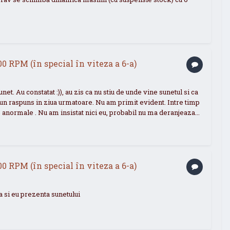
00 RPM (în special în viteza a 6-a)
et. Au constatat :)), au zis ca nu stiu de unde vine sunetul si ca
 un raspuns in ziua urmatoare. Nu am primit evident. Intre timp
e anormale . Nu am insistat nici eu, probabil nu ma deranjeaza...
00 RPM (în special în viteza a 6-a)
 si eu prezenta sunetului