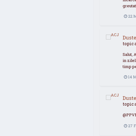
greuta
22 
Duste
topic 
Salut, 
in zile
timp pe
14 M
Duste
topic 
@PPVMe
27 