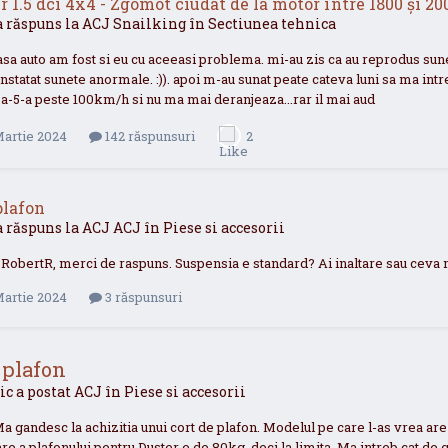
r 1.5 dci 4x4 - Zgomot ciudat de la motor între 1800 și 20
a răspuns la
ACJ
Snailking
în
Sectiunea tehnica
casa auto am fost si eu cu aceeasi problema. mi-au zis ca au reprodus sunet
nstatat sunete anormale. :)). apoi m-au sunat peate cateva luni sa ma int
 a-5-a peste 100km/h si nu ma mai deranjeaza...rar il mai aud
Martie 2024
142 răspunsuri
2
plafon
a răspuns la
ACJ
ACJ
în
Piese si accesorii
@RobertR, merci de raspuns. Suspensia e standard? Ai inaltare sau ceva 
Martie 2024
3 răspunsuri
 plafon
ic a postat
ACJ
în
Piese si accesorii
Ma gandesc la achizitia unui cort de plafon. Modelul pe care l-as vrea a
re a plafonului pentru Duster e de 80kg, deci la limita. Ma intreb cat d