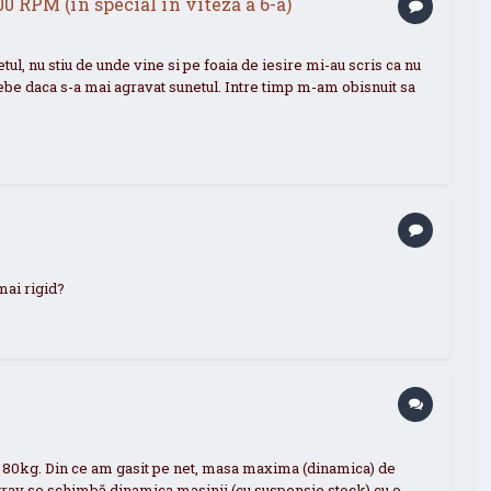
00 RPM (în special în viteza a 6-a)
ul, nu stiu de unde vine si pe foaia de iesire mi-au scris ca nu
rebe daca s-a mai agravat sunetul. Intre timp m-am obisnuit sa
mai rigid?
re 80kg. Din ce am gasit pe net, masa maxima (dinamica) de
e grav se schimbă dinamica masinii (cu suspensie stock) cu o