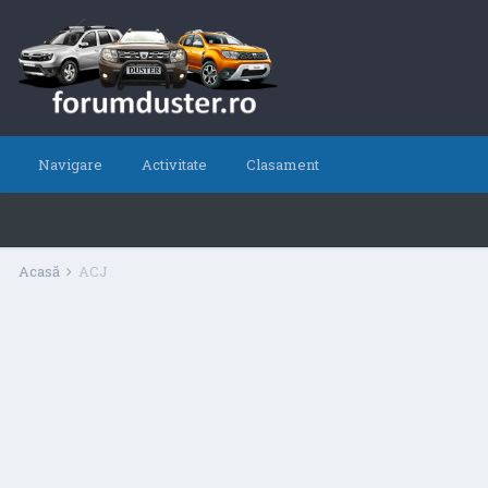
Navigare
Activitate
Clasament
Acasă
ACJ