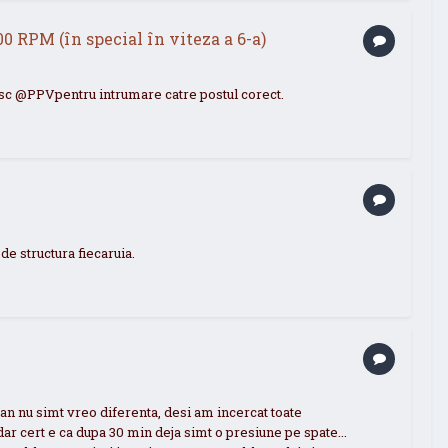
00 RPM (în special în viteza a 6-a)
mesc @PPVpentru intrumare catre postul corect.
e structura fiecaruia.
n nu simt vreo diferenta, desi am incercat toate
dar cert e ca dupa 30 min deja simt o presiune pe spate...