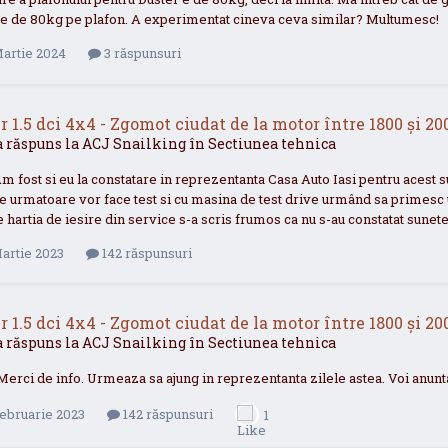
te de 80kg pe plafon. A experimentat cineva ceva similar? Multumesc!
Martie 2024
3 răspunsuri
r 1.5 dci 4x4 - Zgomot ciudat de la motor între 1800 și 20
a răspuns la
ACJ
Snailking
în
Sectiunea tehnica
Am fost si eu la constatare in reprezentanta Casa Auto Iasi pentru acest sun
le urmatoare vor face test si cu masina de test drive urmând sa primesc
 hartia de iesire din service s-a scris frumos ca nu s-au constatat sunet
artie 2023
142 răspunsuri
r 1.5 dci 4x4 - Zgomot ciudat de la motor între 1800 și 20
a răspuns la
ACJ
Snailking
în
Sectiunea tehnica
rci de info. Urmeaza sa ajung in reprezentanta zilele astea. Voi anunta
Februarie 2023
142 răspunsuri
1