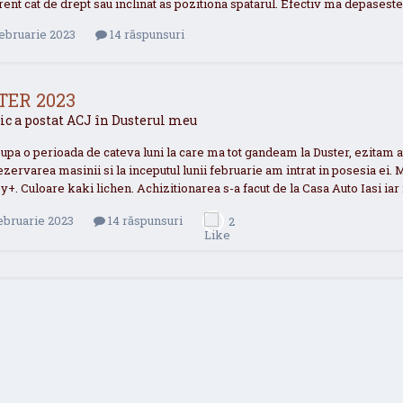
rent cat de drept sau inclinat as pozitiona spatarul. Efectiv ma depases
ebruarie 2023
14 răspunsuri
TER 2023
ic a postat
ACJ
în
Dusterul meu
Dupa o perioada de cateva luni la care ma tot gandeam la Duster, ezitam 
rezervarea masinii si la inceputul lunii februarie am intrat in posesia ei
+. Culoare kaki lichen. Achizitionarea s-a facut de la Casa Auto Iasi iar 
ebruarie 2023
14 răspunsuri
2