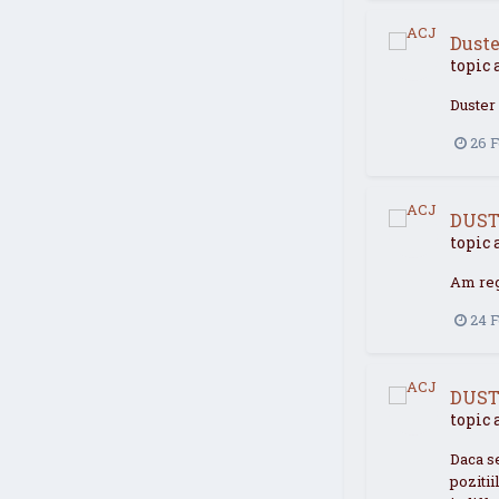
Duste
topic 
Duster 
26 
DUST
topic 
Am regl
24 
DUST
topic 
Daca s
pozitii