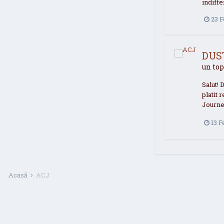
indiffe
23 F
DUS
un top
Salut! 
platit 
Journey
13 F
Acasă
ACJ