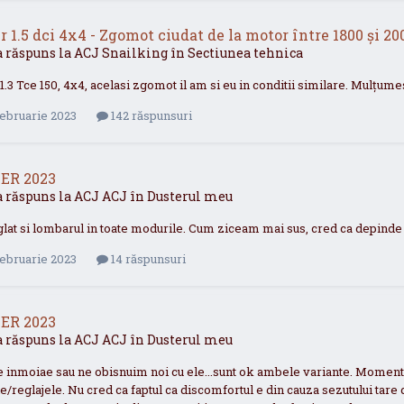
r 1.5 dci 4x4 - Zgomot ciudat de la motor între 1800 și 20
a răspuns la
ACJ
Snailking
în
Sectiunea tehnica
1.3 Tce 150, 4x4, acelasi zgomot il am si eu in conditii similare. Mulțu
Februarie 2023
142 răspunsuri
ER 2023
a răspuns la
ACJ
ACJ
în
Dusterul meu
at si lombarul in toate modurile. Cum ziceam mai sus, cred ca depinde d
Februarie 2023
14 răspunsuri
ER 2023
a răspuns la
ACJ
ACJ
în
Dusterul meu
e inmoiae sau ne obisnuim noi cu ele...sunt ok ambele variante. Momenta
le/reglajele. Nu cred ca faptul ca discomfortul e din cauza sezutului tare 