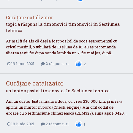
Curățare catalizator
topic a răspuns la
timonovici
timonovici
în
Sectiunea
tehnica
Ar mai fi de zis că deși a fost posibil de scos eșapamentul cu
cricul mașinii, o tubulară de 13 și una de 16, eu aș recomanda
tăierea țevii fie dupa sonda lambda nr. 2, fie mai jos, după...
19 Iunie 2021
2 răspunsuri
2
Curățare catalizator
un topic a postat
timonovici
în
Sectiunea tehnica
Am un duster luat la mâna a doua, cu vreo 230.000 km, și mi s-a
aprins un martor în bord (Check engine). Am citit codul de
eroare cu o ieftinăciune chinezească (ELM327), suna așa: P0420...
18 Iunie 2021
2 răspunsuri
1