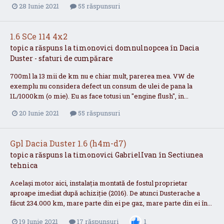
28 Iunie 2021
55 răspunsuri
1.6 SCe 114 4x2
topic a răspuns la
timonovici
domnulnopcea
în
Dacia
Duster - sfaturi de cumpărare
700ml la 13 mii de km nu e chiar mult, parerea mea. VW de
exemplu nu considera defect un consum de ulei de pana la
1L/1000km (o mie). Eu as face totusi un "engine flush", in...
20 Iunie 2021
55 răspunsuri
Gpl Dacia Duster 1.6 (h4m-d7)
topic a răspuns la
timonovici
GabrielIvan
în
Sectiunea
tehnica
Același motor aici, instalația montată de fostul proprietar
aproape imediat după achiziție (2016). De atunci Dusterache a
făcut 234.000 km, mare parte din ei pe gaz, mare parte din ei în...
19 Iunie 2021
17 răspunsuri
1