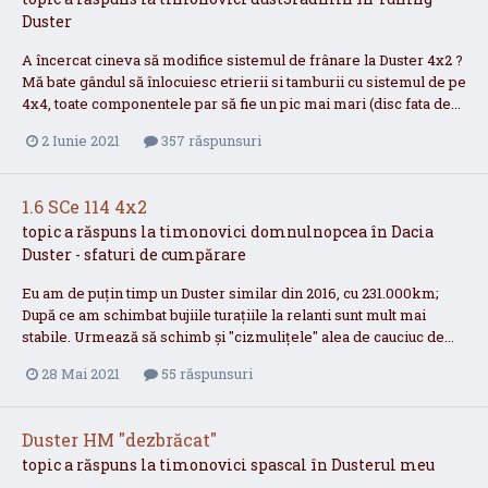
Duster
A încercat cineva să modifice sistemul de frânare la Duster 4x2 ?
Mă bate gândul să înlocuiesc etrierii si tamburii cu sistemul de pe
4x4, toate componentele par să fie un pic mai mari (disc fata de...
2 Iunie 2021
357 răspunsuri
1.6 SCe 114 4x2
topic a răspuns la
timonovici
domnulnopcea
în
Dacia
Duster - sfaturi de cumpărare
Eu am de puțin timp un Duster similar din 2016, cu 231.000km;
După ce am schimbat bujiile turațiile la relanti sunt mult mai
stabile. Urmează să schimb și "cizmulițele" alea de cauciuc de...
28 Mai 2021
55 răspunsuri
Duster HM "dezbrăcat"
topic a răspuns la
timonovici
spascal
în
Dusterul meu