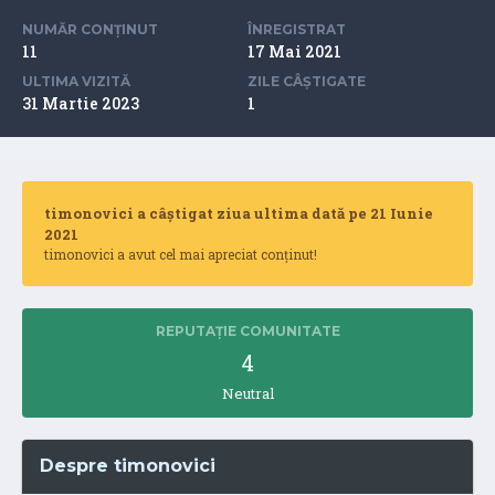
NUMĂR CONȚINUT
ÎNREGISTRAT
11
17 Mai 2021
ULTIMA VIZITĂ
ZILE CÂȘTIGATE
31 Martie 2023
1
timonovici a câștigat ziua ultima dată pe 21 Iunie
2021
timonovici a avut cel mai apreciat conținut!
REPUTAȚIE COMUNITATE
4
Neutral
Despre timonovici