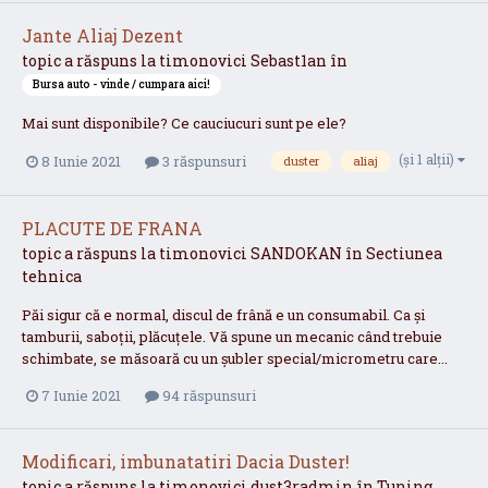
Jante Aliaj Dezent
topic a răspuns la
timonovici
Sebast1an
în
Bursa auto - vinde / cumpara aici!
Mai sunt disponibile? Ce cauciucuri sunt pe ele?
(și 1 alții)
8 Iunie 2021
3 răspunsuri
duster
aliaj
PLACUTE DE FRANA
topic a răspuns la
timonovici
SANDOKAN
în
Sectiunea
tehnica
Păi sigur că e normal, discul de frână e un consumabil. Ca și
tamburii, saboții, plăcuțele. Vă spune un mecanic când trebuie
schimbate, se măsoară cu un șubler special/micrometru care...
7 Iunie 2021
94 răspunsuri
Modificari, imbunatatiri Dacia Duster!
topic a răspuns la
timonovici
dust3radmin
în
Tuning