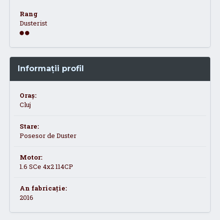
Rang
Dusterist
Informații profil
Oraș:
Cluj
Stare:
Posesor de Duster
Motor:
1.6 SCe 4x2 114CP
An fabricație:
2016