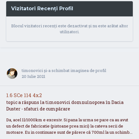
Vizitatori Recenți Profil
Blocul vizitatori recenți este dezactivat și nu este arătat altor
utilizatori.
timonovici
și-a schimbat imaginea de profil
20 Iulie 2021
1.6 SCe 114 4x2
topic a răspuns la
timonovici
domnulnopcea
în
Dacia
Duster - sfaturi de cumpărare
Da, acel 1l/1000km e excesiv. Si pana la urma se pare ca au avut
un defect de fabricatie (pistoane prea mici) la cateva serii de
motoare. Eu in continuare sunt de părere că 700ml la un schimb...