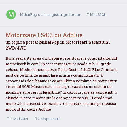
MihaiPop
s-a înregistrat pe forum
7 Mai 2021
Motorizare 1.5dCi cu Adblue
un topic a postat
MihaiPop
în
Motorizari & tractiuni
2WD/4WD
Buna seara, As avea o intrebare referitoare la compartamentul
motorizarii in cazul in care temparatura scade sub -11 grade
celsius. Modelul masinii este Dacia Duster 1.5dCi Blue Comfort,
iesit de pe linia de asamblare in urma cu aproximativ 2
saptamani ( deci banuiesc ca are ultima versiune de soft pentru
sistemul SCR) Masina este sau nu prevazuta cu un sistem de
incalzire al rezervorlui adblue? In cazul in care as ajunge intr o
situatie in care masina sta la o temparatura sub -11 grade mai
multe zile consecutive, exista vreo sansa sa nu mai porneasca
motorul din cauza Adblue
7 Mai 2021
2 răspunsuri