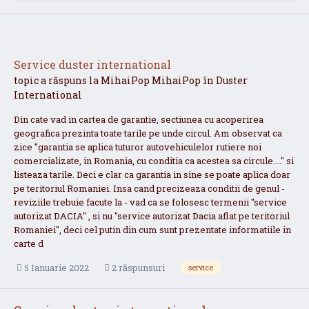
Service duster international
topic a răspuns la
MihaiPop
MihaiPop
în
Duster
International
Din cate vad in cartea de garantie, sectiunea cu acoperirea
geografica prezinta toate tarile pe unde circul. Am observat ca
zice "garantia se aplica tuturor autovehiculelor rutiere noi
comercializate, in Romania, cu conditia ca acestea sa circule...." si
listeaza tarile. Deci e clar ca garantia in sine se poate aplica doar
pe teritoriul Romaniei. Insa cand precizeaza conditii de genul -
reviziile trebuie facute la - vad ca se folosesc termenii "service
autorizat DACIA" , si nu "service autorizat Dacia aflat pe teritoriul
Romaniei", deci cel putin din cum sunt prezentate informatiile in
carte d
5 Ianuarie 2022
2 răspunsuri
service