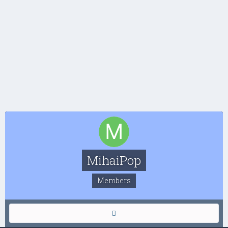
MihaiPop
Members