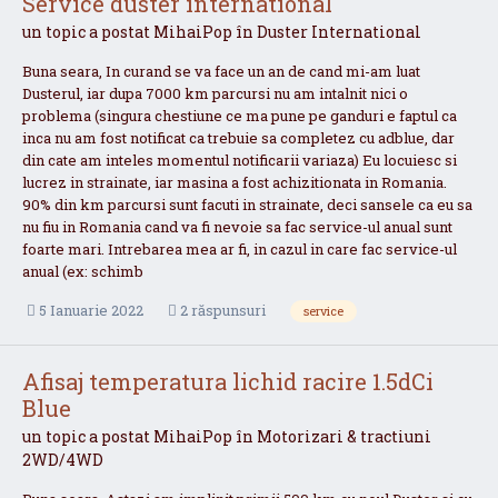
Service duster international
un topic a postat
MihaiPop
în
Duster International
Buna seara, In curand se va face un an de cand mi-am luat
Dusterul, iar dupa 7000 km parcursi nu am intalnit nici o
problema (singura chestiune ce ma pune pe ganduri e faptul ca
inca nu am fost notificat ca trebuie sa completez cu adblue, dar
din cate am inteles momentul notificarii variaza) Eu locuiesc si
lucrez in strainate, iar masina a fost achizitionata in Romania.
90% din km parcursi sunt facuti in strainate, deci sansele ca eu sa
nu fiu in Romania cand va fi nevoie sa fac service-ul anual sunt
foarte mari. Intrebarea mea ar fi, in cazul in care fac service-ul
anual (ex: schimb
5 Ianuarie 2022
2 răspunsuri
service
Afisaj temperatura lichid racire 1.5dCi
Blue
un topic a postat
MihaiPop
în
Motorizari & tractiuni
2WD/4WD