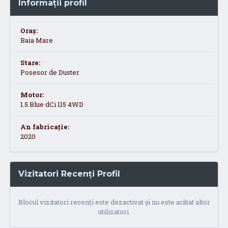
Informații profil
Oraș:
Baia Mare
Stare:
Posesor de Duster
Motor:
1.5 Blue dCi 115 4WD
An fabricație:
2020
Vizitatori Recenți Profil
Blocul vizitatori recenți este dezactivat și nu este arătat altor
utilizatori.