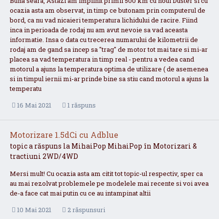
Buna seara, Astazi am implinit primii 500 km cu noul Duster si cu
ocazia asta am observat, in timp ce butonam prin computerul de
bord, ca nu vad nicaieri temperatura lichidului de racire. Fiind
inca in perioada de rodaj nu am avut nevoie sa vad aceasta
informatie. Insa o data cu trecerea numarului de kilometrii de
rodaj am de gand sa incep sa "trag" de motor tot mai tare si mi-ar
placea sa vad temperatura in timp real - pentru a vedea cand
motorul a ajuns la temperatura optima de utilizare ( de asemenea
si in timpul iernii mi-ar prinde bine sa stiu cand motorul a ajuns la
temperatu
16 Mai 2021
1 răspuns
Motorizare 1.5dCi cu Adblue
topic a răspuns la
MihaiPop
MihaiPop
în
Motorizari &
tractiuni 2WD/4WD
Mersi mult! Cu ocazia asta am citit tot topic-ul respectiv, sper ca
au mai rezolvat problemele pe modelele mai recente si voi avea
de-a face cat mai putin cu ce au intampinat altii
10 Mai 2021
2 răspunsuri