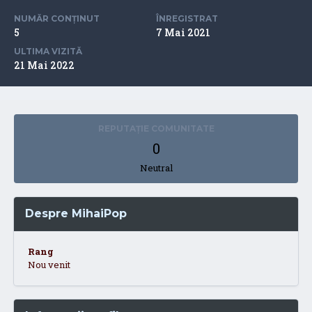
NUMĂR CONȚINUT
ÎNREGISTRAT
5
7 Mai 2021
ULTIMA VIZITĂ
21 Mai 2022
REPUTAȚIE COMUNITATE
0
Neutral
Despre MihaiPop
Rang
Nou venit