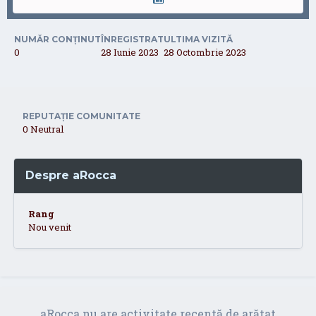
NUMĂR CONȚINUT
ÎNREGISTRAT
ULTIMA VIZITĂ
0
28 Iunie 2023
28 Octombrie 2023
REPUTAȚIE COMUNITATE
0
Neutral
Despre aRocca
Rang
Nou venit
aRocca nu are activitate recentă de arătat