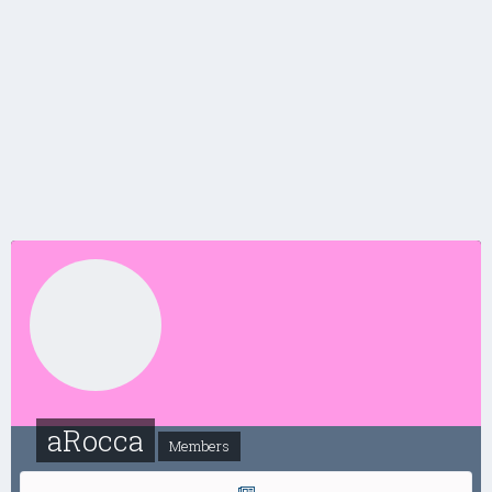
aRocca
Members