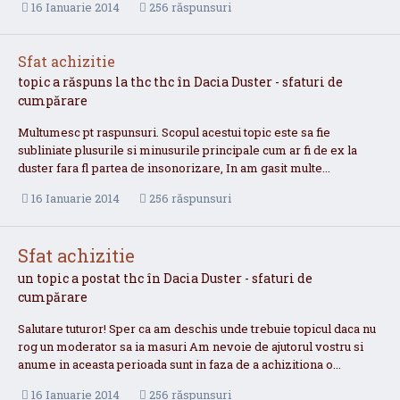
16 Ianuarie 2014
256 răspunsuri
Sfat achizitie
topic a răspuns la
thc
thc
în
Dacia Duster - sfaturi de
cumpărare
Multumesc pt raspunsuri. Scopul acestui topic este sa fie
subliniate plusurile si minusurile principale cum ar fi de ex la
duster fara fl partea de insonorizare, In am gasit multe...
16 Ianuarie 2014
256 răspunsuri
Sfat achizitie
un topic a postat
thc
în
Dacia Duster - sfaturi de
cumpărare
Salutare tuturor! Sper ca am deschis unde trebuie topicul daca nu
rog un moderator sa ia masuri Am nevoie de ajutorul vostru si
anume in aceasta perioada sunt in faza de a achizitiona o...
16 Ianuarie 2014
256 răspunsuri