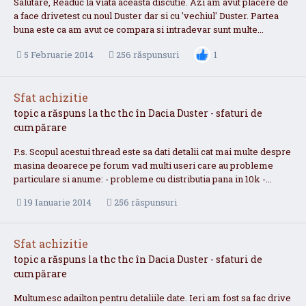
Salutare, Readuc la viata aceasta discutie. Azi am avut placere de
a face drivetest cu noul Duster dar si cu 'vechiul' Duster. Partea
buna este ca am avut ce compara si intradevar sunt multe...
5 Februarie 2014
256 răspunsuri
1
Sfat achizitie
topic a răspuns la
thc
thc
în
Dacia Duster - sfaturi de
cumpărare
P.s. Scopul acestui thread este sa dati detalii cat mai multe despre
masina deoarece pe forum vad multi useri care au probleme
particulare si anume: - probleme cu distributia pana in 10k -...
19 Ianuarie 2014
256 răspunsuri
Sfat achizitie
topic a răspuns la
thc
thc
în
Dacia Duster - sfaturi de
cumpărare
Multumesc adailton pentru detaliile date. Ieri am fost sa fac drive