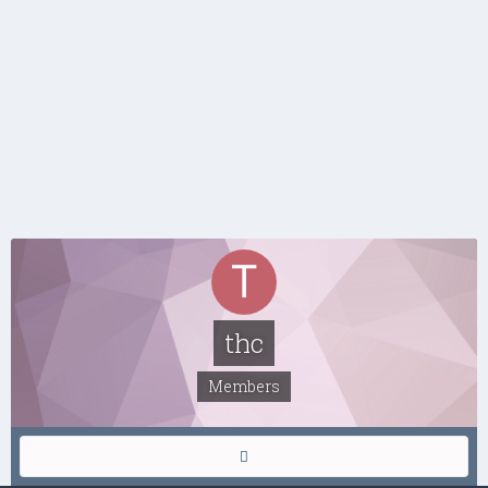
thc
Members