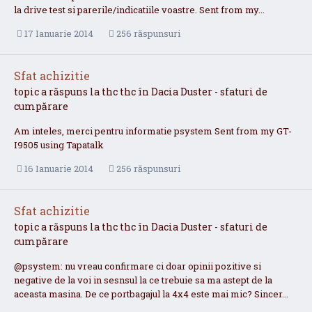
la drive test si parerile/indicatiile voastre. Sent from my...
17 Ianuarie 2014
256 răspunsuri
Sfat achizitie
topic a răspuns la
thc
thc
în
Dacia Duster - sfaturi de
cumpărare
Am inteles, merci pentru informatie psystem Sent from my GT-
I9505 using Tapatalk
16 Ianuarie 2014
256 răspunsuri
Sfat achizitie
topic a răspuns la
thc
thc
în
Dacia Duster - sfaturi de
cumpărare
@psystem: nu vreau confirmare ci doar opinii pozitive si
negative de la voi in sesnsul la ce trebuie sa ma astept de la
aceasta masina. De ce portbagajul la 4x4 este mai mic? Sincer...