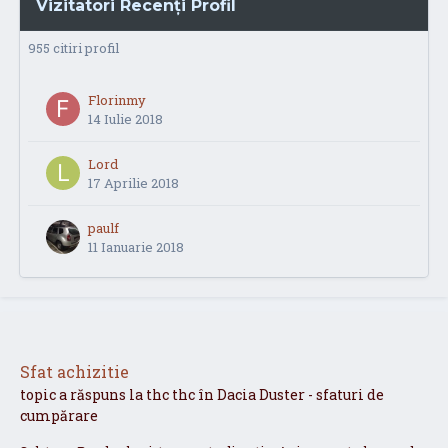
Vizitatori Recenți Profil
955 citiri profil
Florinmy
14 Iulie 2018
Lord
17 Aprilie 2018
paulf
11 Ianuarie 2018
Sfat achizitie
topic a răspuns la
thc
thc
în
Dacia Duster - sfaturi de
cumpărare