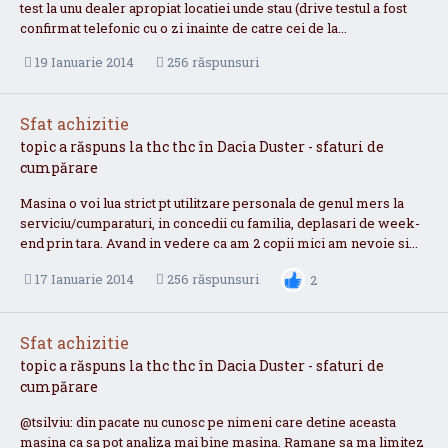
test la unu dealer apropiat locatiei unde stau (drive testul a fost
confirmat telefonic cu o zi inainte de catre cei de la...
19 Ianuarie 2014
256 răspunsuri
Sfat achizitie
topic a răspuns la
thc
thc
în
Dacia Duster - sfaturi de
cumpărare
Masina o voi lua strict pt utilitzare personala de genul mers la
serviciu/cumparaturi, in concedii cu familia, deplasari de week-
end prin tara. Avand in vedere ca am 2 copii mici am nevoie si...
17 Ianuarie 2014
256 răspunsuri
2
Sfat achizitie
topic a răspuns la
thc
thc
în
Dacia Duster - sfaturi de
cumpărare
@tsilviu: din pacate nu cunosc pe nimeni care detine aceasta
masina ca sa pot analiza mai bine masina. Ramane sa ma limitez