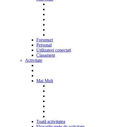
Forumuri
Personal
Utilizatori conectați
Clasament
Activitate
Mai Mult
Toată activitatea
Fluxurile mele de activitate