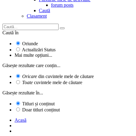
forum posts
Caută
Clasament
Caută în
Oriunde
Actualizări Status
Mai multe opțiuni...
Găsește rezultate care conțin...
Oricare
din cuvintele mele de căutare
Toate
cuvintele mele de căutare
Găsește rezultate în...
Titluri și conținut
Doar titluri conținut
Acasă