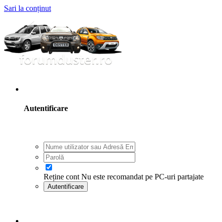
Sari la conținut
Utilizator existent? Autentifică-te
Autentificare
Reține cont
Nu este recomandat pe PC-uri partajate
Autentificare
Ai uitat parola?
Înregistrare