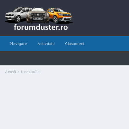
Navigare
Activitate
Clasament
Acasă
freezbullet