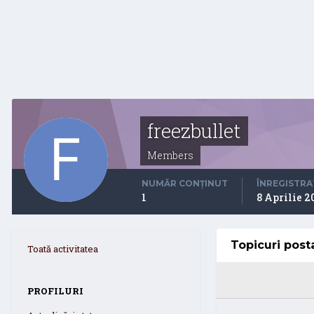
freezbullet
Members
NUMĂR CONȚINUT
ÎNREGISTRA
1
8 Aprilie 2
Topicuri post
Toată activitatea
PROFILURI