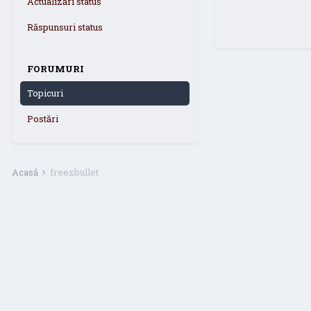
Actualizări status
Răspunsuri status
FORUMURI
Topicuri
Postări
Acasă
freezbullet