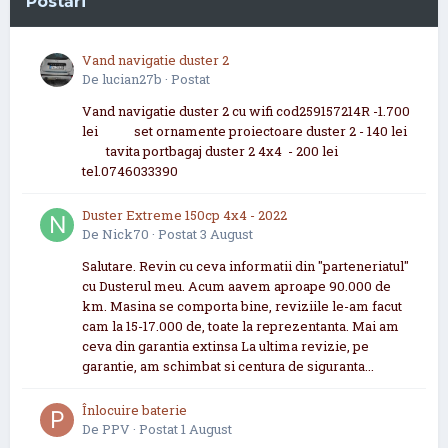
Postări
Vand navigatie duster 2
De
lucian27b
·
Postat
Vand navigatie duster 2 cu wifi cod259157214R -1.700
lei set ornamente proiectoare duster 2 - 140 lei
tavita portbagaj duster 2 4x4 - 200 lei
tel.0746033390
Duster Extreme 150cp 4x4 - 2022
De
Nick70
·
Postat
3 August
Salutare. Revin cu ceva informatii din "parteneriatul"
cu Dusterul meu. Acum aavem aproape 90.000 de
km. Masina se comporta bine, reviziile le-am facut
cam la 15-17.000 de, toate la reprezentanta. Mai am
ceva din garantia extinsa La ultima revizie, pe
garantie, am schimbat si centura de siguranta...
Înlocuire baterie
De
PPV
·
Postat
1 August