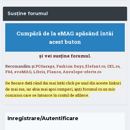
Susține forumul
Cumpără de la eMAG apăsând întâi
acest buton
și vei susține forumul.
Recomandăm și
PCGarage
,
Fashion Days
,
Elefant.ro
,
CEL.ro
,
F64
,
evoMAG
,
Libris
,
Flanco
,
Anvelope-oferte.ro
De fiecare dată când dai mai întâi click pe unul din aceste linkuri
de mai sus, iar abia mai apoi cumperi, ajuți forumul cu un mic
comision care se întoarce în contul de afiliere.
Inregistrare/Autentificare