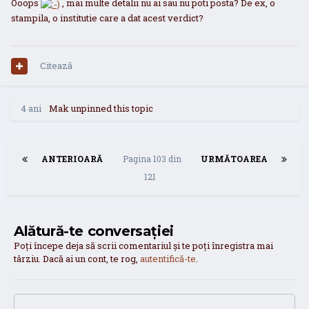
Ooops
, mai multe detalii nu ai sau nu poti posta? De ex, o
stampila, o institutie care a dat acest verdict?
Citează
4 ani
Mak
unpinned this topic
ANTERIOARĂ
Pagina 103 din
URMĂTOAREA
121
Alătură-te conversației
Poți începe deja să scrii comentariul și te poți înregistra mai
târziu. Dacă ai un cont, te rog,
autentifică-te
.