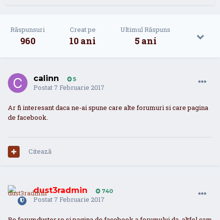
Răspunsuri
Creat pe
Ultimul Răspuns
960
10 ani
5 ani
calinn
5
Postat
7 Februarie 2017
Ar fi interesant daca ne-ai spune care alte forumuri si care pagina
de facebook.
Citează
dust3radmin
740
Postat
7 Februarie 2017
Pe forumduster.ro si pagina de facebook a forumului da, altfel cam