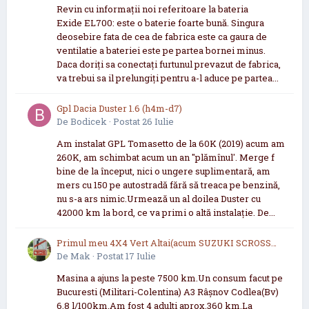
Revin cu informații noi referitoare la bateria
Exide EL700: este o baterie foarte bună. Singura
deosebire fata de cea de fabrica este ca gaura de
ventilatie a bateriei este pe partea bornei minus.
Daca doriți sa conectați furtunul prevazut de fabrica,
va trebui sa il prelungiți pentru a-l aduce pe partea...
Gpl Dacia Duster 1.6 (h4m-d7)
De
Bodicek
·
Postat
26 Iulie
Am instalat GPL Tomasetto de la 60K (2019) acum am
260K, am schimbat acum un an "plămînul'. Merge f
bine de la început, nici o ungere suplimentară, am
mers cu 150 pe autostradă fără să treaca pe benzină,
nu s-a ars nimic.Urmează un al doilea Duster cu
42000 km la bord, ce va primi o altă instalație. De...
Primul meu 4X4 Vert Altai(acum SUZUKI SCROSS
2021 now 2026
De
Mak
·
Postat
17 Iulie
Masina a ajuns la peste 7500 km.Un consum facut pe
Bucuresti (Militari-Colentina) A3 Râșnov Codlea(Bv)
6.8 l/100km.Am fost 4 adulti aprox.360 km.La