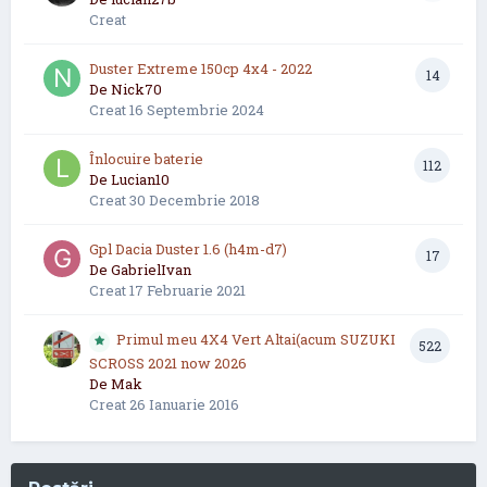
Creat
Duster Extreme 150cp 4x4 - 2022
14
De
Nick70
Creat
16 Septembrie 2024
Înlocuire baterie
112
De
Lucian10
Creat
30 Decembrie 2018
Gpl Dacia Duster 1.6 (h4m-d7)
17
De
GabrielIvan
Creat
17 Februarie 2021
Primul meu 4X4 Vert Altai(acum SUZUKI
522
SCROSS 2021 now 2026
De
Mak
Creat
26 Ianuarie 2016