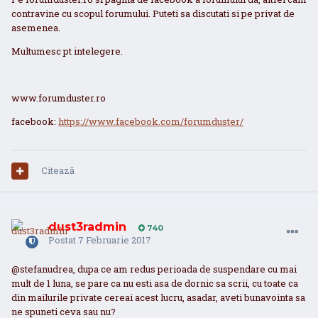
contravine cu scopul forumului. Puteti sa discutati si pe privat de
asemenea.
Multumesc pt intelegere.
www.forumduster.ro
facebook:
https://www.facebook.com/forumduster/
Citează
dust3radmin
740
Postat
7 Februarie 2017
@stefanudrea, dupa ce am redus perioada de suspendare cu mai
mult de 1 luna, se pare ca nu esti asa de dornic sa scrii, cu toate ca
din mailurile private cereai acest lucru, asadar, aveti bunavointa sa
ne spuneti ceva sau nu?