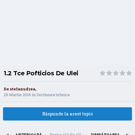
1.2 Tce Pofticios De Ulei
De
stefanudrea
,
29 Martie 2016
în
Sectiunea tehnica
Răspunde la acest topic
ANTERIOARĂ
Pagina 103 din 121
URMĂTOAREA