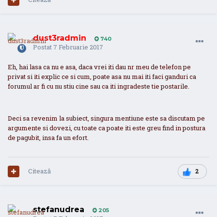
dust3radmin
740
Postat
7 Februarie 2017
Eh, hai lasa ca nu e asa, daca vrei iti dau nr meu de telefon pe
privat si iti explic ce si cum, poate asa nu mai iti faci ganduri ca
forumul ar fi cu nu stiu cine sau ca iti ingradeste tie postarile.
Deci sa revenim la subiect, singura mentiune este sa discutam pe
argumente si dovezi, cu toate ca poate iti este greu find in postura
de pagubit, insa fa un efort.
Citează
2
stefanudrea
205