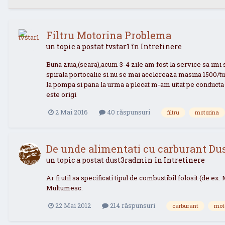
Filtru Motorina Problema
un topic a postat
tvstar1
în
Intretinere
Buna ziua,(seara),acum 3-4 zile am fost la service sa imi 
spirala portocalie si nu se mai acelereaza masina 1500/t
la pompa si pana la urma a plecat m-am uitat pe conducta s
este origi
2 Mai 2016
40 răspunsuri
filtru
motorina
De unde alimentati cu carburant Dus
un topic a postat
dust3radmin
în
Intretinere
Ar fi util sa specificati tipul de combustibil folosit (de ex
Multumesc.
22 Mai 2012
214 răspunsuri
carburant
mot