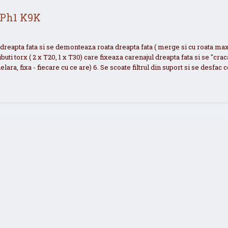
 Ph1 K9K
ric dreapta fata si se demonteaza roata dreapta fata ( merge si cu roata m
uti torx ( 2 x T20, 1 x T30) care fixeaza carenajul dreapta fata si se "crac
nelara, fixa - fiecare cu ce are) 6. Se scoate filtrul din suport si se desfac