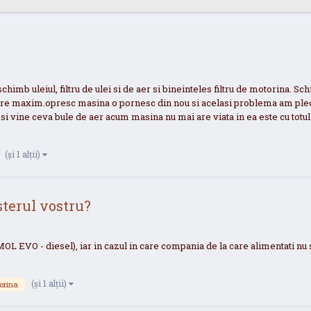
schimb uleiul, filtru de ulei si de aer si bineinteles filtru de motorina. 
ure maxim.opresc masina o pornesc din nou si acelasi problema am plecar
i vine ceva bule de aer acum masina nu mai are viata in ea este cu totul 
(și 1 alții)
terul vostru?
. MOL EVO - diesel), iar in cazul in care compania de la care alimentati nu 
(și 1 alții)
orina