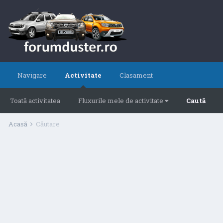
Navigare
Activitate
Clasament
Toată activitatea
Fluxurile mele de activitate
Caută
Acasă
Căutare