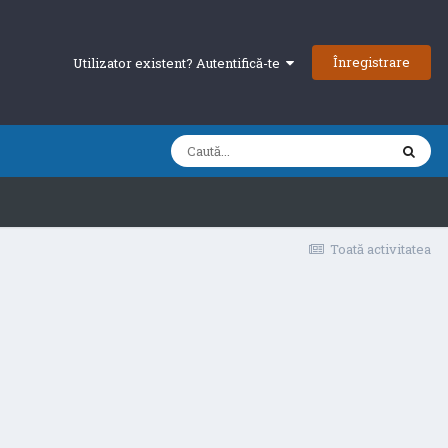
Înregistrare
Utilizator existent? Autentifică-te
Toată activitatea