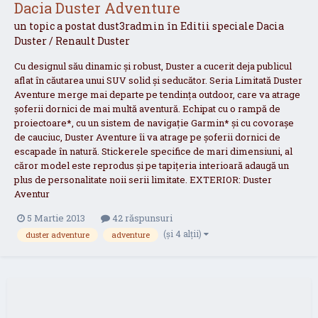
Dacia Duster Adventure
un topic a postat
dust3radmin
în
Editii speciale Dacia
Duster / Renault Duster
Cu designul său dinamic și robust, Duster a cucerit deja publicul
aflat în căutarea unui SUV solid și seducător. Seria Limitată Duster
Aventure merge mai departe pe tendința outdoor, care va atrage
șoferii dornici de mai multă aventură. Echipat cu o rampă de
proiectoare*, cu un sistem de navigație Garmin* și cu covorașe
de cauciuc, Duster Aventure îi va atrage pe șoferii dornici de
escapade în natură. Stickerele specifice de mari dimensiuni, al
căror model este reprodus și pe tapițeria interioară adaugă un
plus de personalitate noii serii limitate. EXTERIOR: Duster
Aventur
5 Martie 2013
42 răspunsuri
(și 4 alții)
duster adventure
adventure