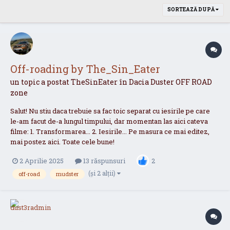
SORTEAZĂ DUPĂ
Off-roading by The_Sin_Eater
un topic a postat
TheSinEater
în
Dacia Duster OFF ROAD
zone
Salut! Nu stiu daca trebuie sa fac toic separat cu iesirile pe care
le-am facut de-a lungul timpului, dar momentan las aici cateva
filme: 1. Transformarea... 2. Iesirile... Pe masura ce mai editez,
mai postez aici. Toate cele bune!
2 Aprilie 2025
13 răspunsuri
2
(și 2 alții)
off-road
mudster