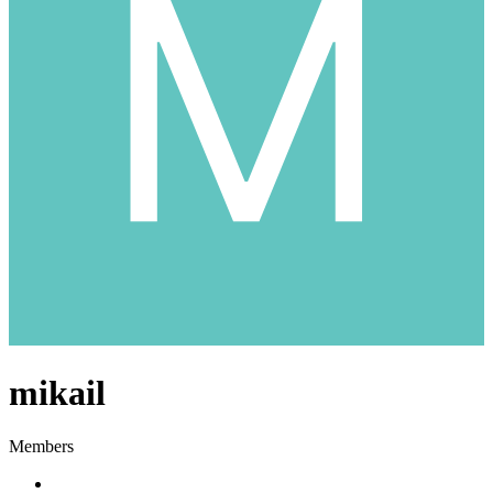
mikail
Members