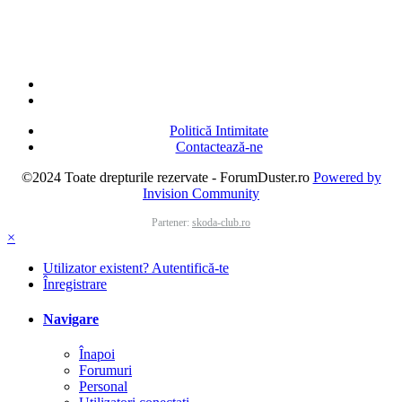
Politică Intimitate
Contactează-ne
©2024 Toate drepturile rezervate - ForumDuster.ro
Powered by
Invision Community
Partener:
skoda-club.ro
×
Utilizator existent? Autentifică-te
Înregistrare
Navigare
Înapoi
Forumuri
Personal