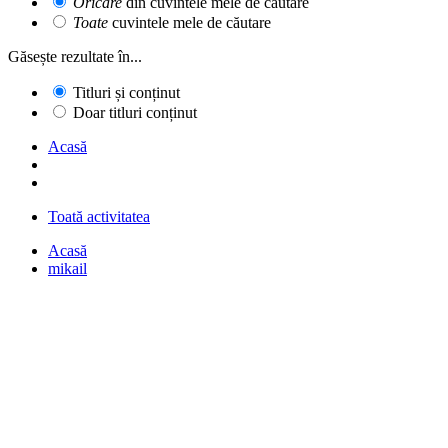
Oricare
din cuvintele mele de căutare
Toate
cuvintele mele de căutare
Găsește rezultate în...
Titluri și conținut
Doar titluri conținut
Acasă
Toată activitatea
Acasă
mikail