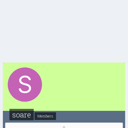
soare
Members