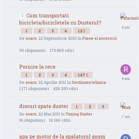
Cum transportati
bicicleta/bicicletele cu Dusterul?
1
2
3
4
12
De
soare
,
22 Septembrie 2010
în
Piese si accesorii
95
răspunsuri
173.865
citiri
Pornire la rece
1
2
3
4
147
De
soare
,
22 Aprilie 2011
în
Sectiunea tehnica
1.171
răspunsuri
426.350
citiri
discuri spate duster
1
2
3
De
soare
,
22 Mai 2011
în
Tuning Duster
16
răspunsuri
16.166
citiri
apa pe motor de la spalatorul geam