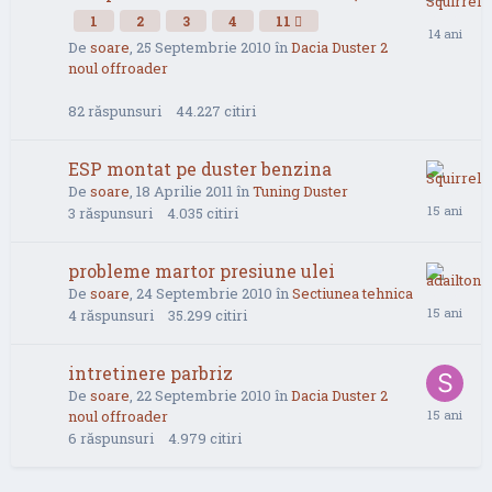
1
2
3
4
11
De
soare
,
25 Septembrie 2010
în
Dacia Duster 2
noul offroader
82
răspunsuri
44.227
citiri
ESP montat pe duster benzina
De
soare
,
18 Aprilie 2011
în
Tuning Duster
3
răspunsuri
4.035
citiri
probleme martor presiune ulei
De
soare
,
24 Septembrie 2010
în
Sectiunea tehnica
4
răspunsuri
35.299
citiri
intretinere parbriz
De
soare
,
22 Septembrie 2010
în
Dacia Duster 2
noul offroader
6
răspunsuri
4.979
citiri