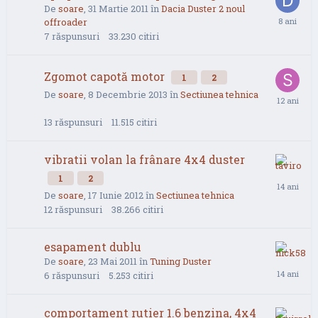
De
soare
,
31 Martie 2011
în
Dacia Duster 2 noul
offroader
7
răspunsuri
33.230
citiri
Zgomot capotă motor
1
2
De
soare
,
8 Decembrie 2013
în
Sectiunea tehnica
13
răspunsuri
11.515
citiri
vibratii volan la frânare 4x4 duster
1
2
De
soare
,
17 Iunie 2012
în
Sectiunea tehnica
12
răspunsuri
38.266
citiri
esapament dublu
De
soare
,
23 Mai 2011
în
Tuning Duster
6
răspunsuri
5.253
citiri
comportament rutier 1.6 benzina, 4x4