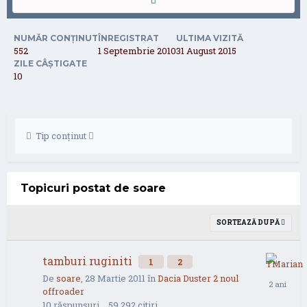
NUMĂR CONȚINUT
ÎNREGISTRAT
ULTIMA VIZITĂ
552
1 Septembrie 2010
31 August 2015
ZILE CÂȘTIGATE
10
Tip conținut
Topicuri postat de soare
SORTEAZĂ DUPĂ
tamburi ruginiti
1
2
De
soare
,
28 Martie 2011
în
Dacia Duster 2 noul
offroader
10
răspunsuri
59.292
citiri