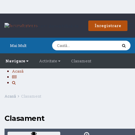
Înregistrare
Utilizator existent? Autentifică-te
Mai Mult
Navigare
Activitate
Clasament
Acasă
Acasă
Clasament
Clasament