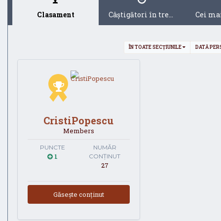
Clasament
Câştigători în trecut
ÎN TOATE SECȚIUNILE
DATĂ PER
CristiPopescu
Members
PUNCTE
NUMĂR
1
CONȚINUT
27
Găsește conținut